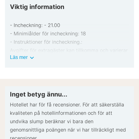
Viktig information
- Incheckning: - 21.00
- Minimiålder för incheckning: 18
- Instruktioner för incheckning.:
Avgifter för extragäster kan tillkomma och varierar
Viktig
Läs mer
i enlighet med boendets policy.
information
Statligt utfärdad fotolegitimation och kreditkort,
bankkort eller kontantdeposition kan krävas vid
incheckning för oförutsedda utgifter.
Särskilda önskemål erbjuds i mån av tillgång vid
Inget betyg ännu...
incheckning och kan medföra ytterligare avgifter.
Hotellet har för få recensioner. För att säkerställa
Särskilda önskemål kan inte garanteras.
kvaliteten på hotellinformationen och för att
Boendet accepterar kreditkort och kontanter.
undvika slump beräknar vi bara den
Det här boendet har utomhusområden såsom
genomsnittliga poängen när vi har tillräckligt med
balkonger, uteplatser och terrasser som kanske
recensioner.