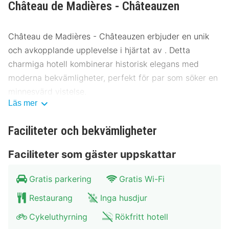
Château de Madières - Châteauzen
Château de Madières - Châteauzen erbjuder en unik
och avkopplande upplevelse i hjärtat av . Detta
charmiga hotell kombinerar historisk elegans med
moderna bekvämligheter, perfekt för par som söker en
minnesvärd vistelse.
Läs mer
Plats Château de Madières - Châteauzen
Faciliteter och bekvämligheter
Beläget i hjärtat av , erbjuder Château de Madières -
Châteauzen en perfekt utgångspunkt för att utforska
Faciliteter som gäster uppskattar
områdets kulturella och naturliga sevärdheter. Hotellet
ligger bara några minuter från stadens centrum och
Gratis parkering
Gratis Wi-Fi
erbjuder enkel tillgång till kollektivtrafik, inklusive
Restaurang
Inga husdjur
bussar och tåg. För dem som anländer med bil finns
det gott om parkeringsmöjligheter. Här är några av de
Cykeluthyrning
Rökfritt hotell
närliggande attraktionerna: