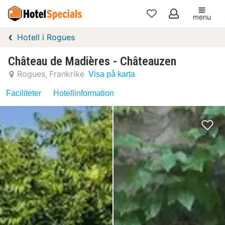
menu
Mina
Hotell i Rogues
favoriter
Château de Madières - Châteauzen
Rogues
Frankrike
Visa på karta
Faciliteter
Hotellinformation