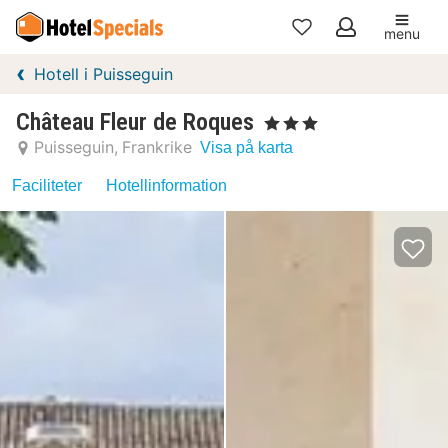
menu
Mina
Hotell i Puisseguin
favoriter
Château Fleur de Roques
, 3 Stjärnor
Puisseguin
Frankrike
Visa på karta
Faciliteter
Hotellinformation