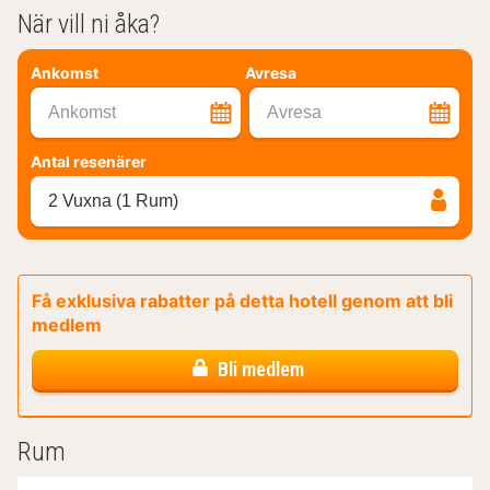
När vill ni åka?
Ankomst
Avresa
Ankomst
Avresa
Antal resenärer
2 Vuxna (1 Rum)
Få exklusiva rabatter på detta hotell genom att bli
medlem
Bli medlem
Rum