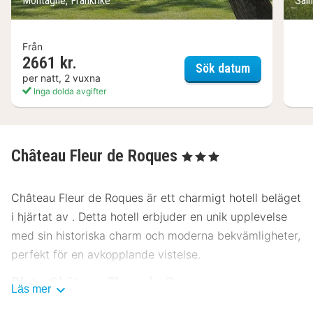
Montagne, Frankrike
Sain
Från
2661 kr.
Aux Ducs De
Sök datum
per natt, 2 vuxna
Inga dolda avgifter
Château Fleur de Roques
, 3 Stjärnor
Château Fleur de Roques är ett charmigt hotell beläget
i hjärtat av . Detta hotell erbjuder en unik upplevelse
med sin historiska charm och moderna bekvämligheter,
perfekt för en avkopplande vistelse.
Plats Château Fleur de Roques
Läs mer
Château Fleur de Roques ligger strategiskt till för att