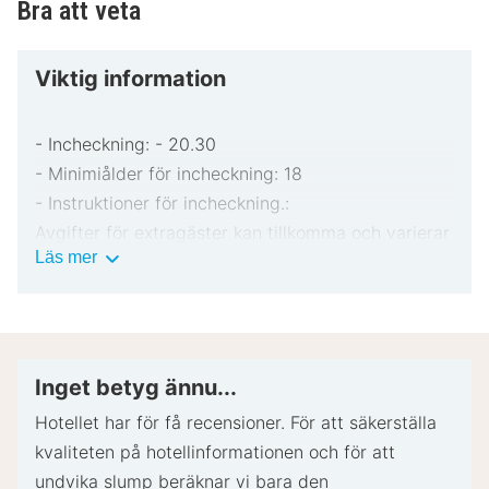
Bra att veta
njuta av en aktiv semester nära vandringsleder och
cykelvägar. Varför vänta? Boka din vistelse idag och
upplev allt som Château Fleur de Roques har att
Viktig information
erbjuda!
- Incheckning: - 20.30
- Minimiålder för incheckning: 18
- Instruktioner för incheckning.:
Avgifter för extragäster kan tillkomma och varierar
Viktig
Läs mer
i enlighet med boendets policy.
information
Statligt utfärdad fotolegitimation och kreditkort,
bankkort eller kontantdeposition kan krävas vid
incheckning för oförutsedda utgifter.
Särskilda önskemål erbjuds i mån av tillgång vid
Inget betyg ännu...
incheckning och kan medföra ytterligare avgifter.
Hotellet har för få recensioner. För att säkerställa
Särskilda önskemål kan inte garanteras.
kvaliteten på hotellinformationen och för att
Boendet accepterar kreditkort och kontanter.
undvika slump beräknar vi bara den