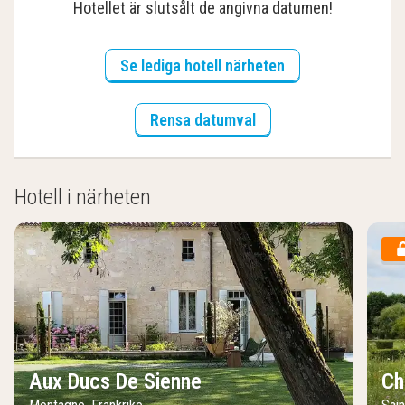
Hotellet är slutsålt de angivna datumen!
Se lediga hotell närheten
Rensa datumval
Hotell i närheten
Aux Ducs De Sienne
Ch