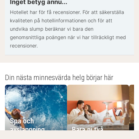
Inget betyg ännu...
incheckning och kan medföra ytterligare avgifter.
Hotellet har för få recensioner. För att säkerställa
Särskilda önskemål kan inte garanteras.
kvaliteten på hotellinformationen och för att
Boendet accepterar kreditkort; ingen
undvika slump beräknar vi bara den
kontantbetalning.
genomsnittliga poängen när vi har tillräckligt med
recensioner.
- Speciella instruktioner.:
Personalen i receptionen välkomnar gästerna vid
ankomst. Informationen från boendet kan ha
översatts med automatiska översättningsverktyg.
Din nästa minnesvärda helg börjar här
- Utcheckning: 11:00
- Tilläggsavgifter:
Du kommer att ombes att betala följande avgifter
på boendet – avgifterna kan inkludera tillämpliga
skatter:
Spa och
E
Stadsskatt: 2.30 EUR per person per natt. Skatten
avslappning
Bara ni två
g
gäller inte barn under 18 år.