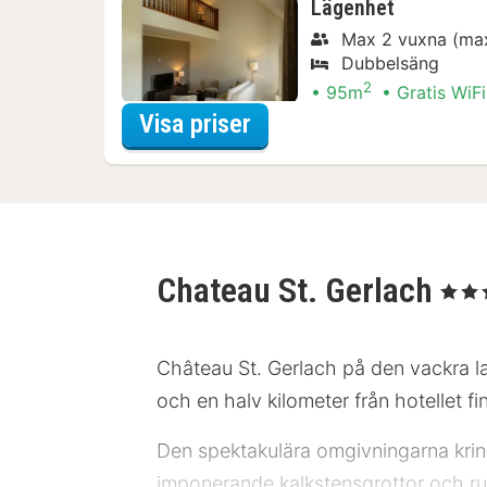
Lägenhet
Max 2 vuxna (max
Dubbelsäng
2
95m
Gratis WiFi
för Relaxpaket
Visa priser
Chateau St. Gerlach
, 4 Stjär
Château St. Gerlach på den vackra l
och en halv kilometer från hotellet
Den spektakulära omgivningarna kring 
imponerande kalkstensgrottor och ruin