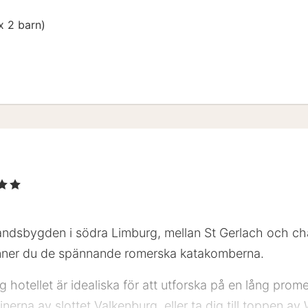
 2 barn)
nor
andsbygden i södra Limburg, mellan St Gerlach och ch
 finner du de spännande romerska katakomberna.
hotellet är idealiska för att utforska på en lång prom
erna av slottet Valkenburg, eller ta dig till toppen av 