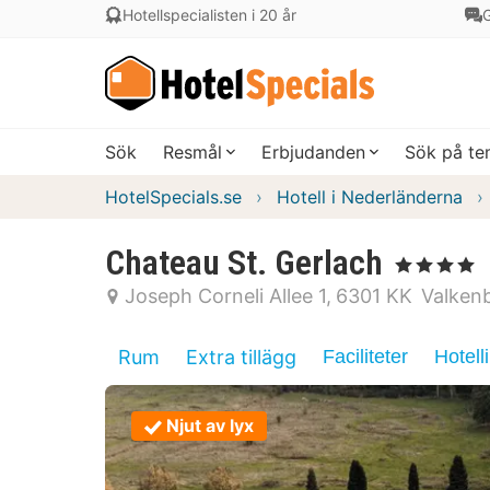
Hotellspecialisten i 20 år
G
Sök
Resmål
Erbjudanden
Sök på t
HotelSpecials.se
Hotell i Nederländerna
Chateau St. Gerlach
, 4 Stjärnor
Joseph Corneli Allee 1
6301 KK
Valken
Rum
Extra tillägg
Faciliteter
Hotell
Njut av lyx