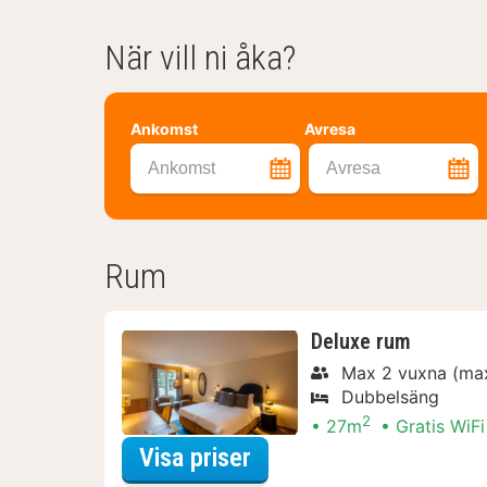
När vill ni åka?
Ankomst
Avresa
Ankomst
Avresa
Rum
Deluxe rum
Max 2 vuxna (max
Dubbelsäng
2
27m
Gratis WiFi
för Relaxpaket
Visa priser