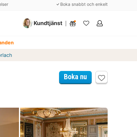
elser
Boka snabbt och enkelt
Kundtjänst
Mina
favoriter
danden
rlach
Boka nu