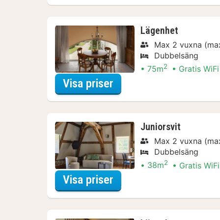
Lägenhet
Max 2 vuxna (max
Dubbelsäng
2
75m
Gratis WiFi
för Relaxpaket
Visa priser
Juniorsvit
Max 2 vuxna (max
Dubbelsäng
2
38m
Gratis WiFi
för Relaxpaket
Visa priser