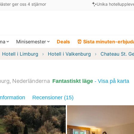
äster ger oss 4 stjärnor
Unika hotellupplev
ema
Minisemester
Deals
⏰ Sista minuten-erbju
Hotell i Limburg
Hotell i Valkenburg
Chateau St. Ge
burg
Nederländerna
Fantastiskt läge
- Visa på karta
information
Recensioner (15)