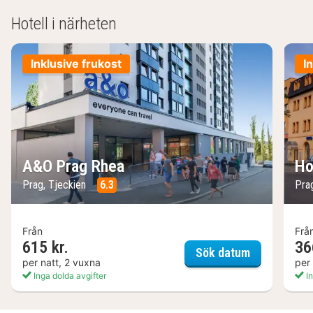
Hotell i närheten
Inklusive frukost
I
A&O Prag Rhea
Ho
Prag, Tjeckien
6.3
Pra
Från
Frå
615 kr.
36
A&O Prag R
Sök datum
per natt, 2 vuxna
per
Inga dolda avgifter
In