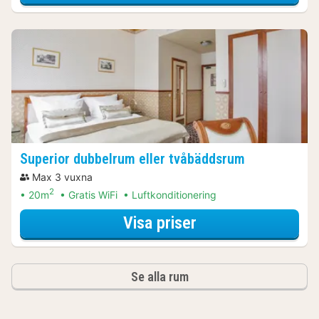
Superior dubbelrum eller tvåbäddsrum
Max 3 vuxna
2
20m
Gratis WiFi
Luftkonditionering
för City Card Pak
Visa priser
Se alla rum