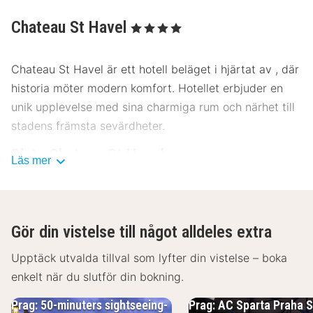
Chateau St Havel
, 4 Stjärnor
Chateau St Havel är ett hotell beläget i hjärtat av , där
historia möter modern komfort. Hotellet erbjuder en
unik upplevelse med sina charmiga rum och närhet till
stadens främsta sevärdheter.
Plats Chateau St Havel
Läs mer
Chateau St Havel ligger strategiskt beläget nära
stadens centrum, vilket gör det enkelt att utforska . Du
befinner dig bara några minuter från de mest populära
Gör din vistelse till något alldeles extra
sevärdheterna, inklusive museer och kulturella
landmärken. Området är perfekt för dem som vill
Upptäck utvalda tillval som lyfter din vistelse – boka
uppleva stadens rika historia och pulserande kultur.
enkelt när du slutför din bokning.
Goda kollektivtrafikförbindelser, inklusive buss och tåg,
Prag: 50-minuters sightseeing-
Prag: AC Sparta Praha 
gör det enkelt att ta sig runt. Parkering finns också