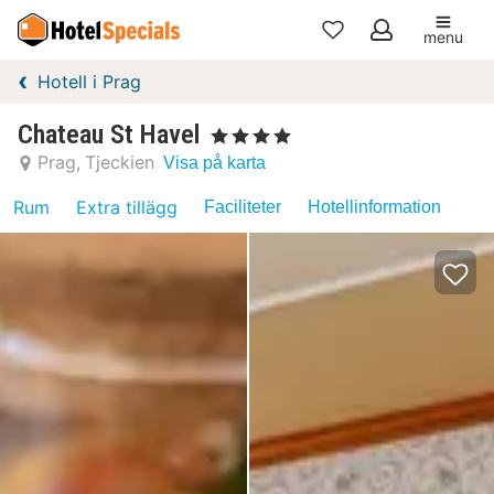
menu
Mina
Hotell i Prag
favoriter
Chateau St Havel
, 4 Stjärnor
Prag
Tjeckien
Visa på karta
Rum
Extra tillägg
Faciliteter
Hotellinformation