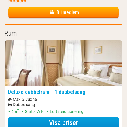
medlem
Bli medlem
Rum
Deluxe dubbelrum - 1 dubbelsäng
Max 3 vuxna
Dubbelsäng
2
2m
Gratis WiFi
Luftkonditionering
för Båtturer & kr
Visa priser