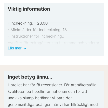
Viktig information
- Incheckning: - 23.00
- Minimiålder för incheckning: 18
- Instruktioner för incheckning.:
Avgifter för extragäster kan tillkomma och varierar
Viktig
Läs mer
i enlighet med boendets policy.
information
Statligt utfärdad fotolegitimation och kreditkort,
bankkort eller kontantdeposition kan krävas vid
incheckning för oförutsedda utgifter.
Särskilda önskemål erbjuds i mån av tillgång vid
Inget betyg ännu...
incheckning och kan medföra ytterligare avgifter.
Hotellet har för få recensioner. För att säkerställa
Särskilda önskemål kan inte garanteras.
kvaliteten på hotellinformationen och för att
Boendet accepterar kreditkort; ingen
undvika slump beräknar vi bara den
kontantbetalning.
genomsnittliga poängen när vi har tillräckligt med