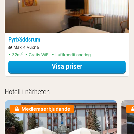
Fyrbäddsrum
Max 4 vuxna
2
32m
Gratis WiFi
Luftkonditionering
för Fyrbäddsrum
Visa priser
Hotell i närheten
Medlemserbjudande