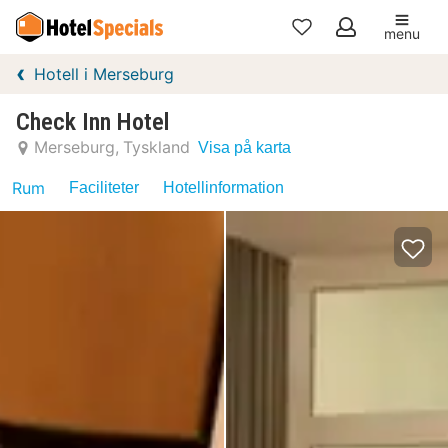
menu
Mina
Hotell i Merseburg
favoriter
Check Inn Hotel
Merseburg
Tyskland
Visa på karta
Rum
Faciliteter
Hotellinformation