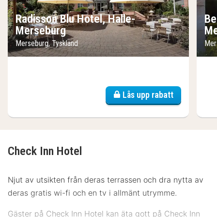
Radisson Blu Hotel, Halle-
Be
Merseburg
Me
Merseburg, Tyskland
Mer
Lås upp rabatt
Check Inn Hotel
Njut av utsikten från deras terrassen och dra nytta av
deras gratis wi-fi och en tv i allmänt utrymme.
Gäster på Check Inn Hotel kan äta gott på Check Inn