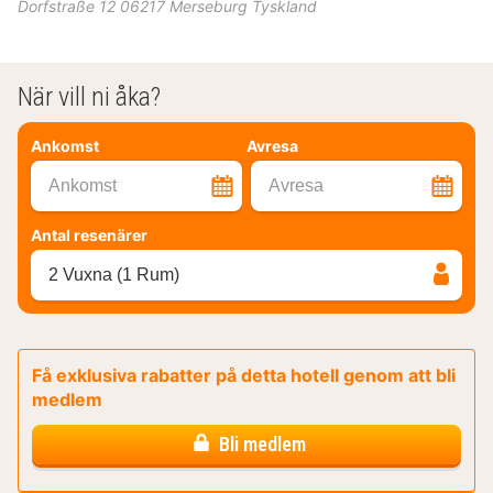
Dorfstraße 12
06217
Merseburg
Tyskland
När vill ni åka?
Ankomst
Avresa
Ankomst
Avresa
Antal resenärer
2 Vuxna (1 Rum)
Få exklusiva rabatter på detta hotell genom att bli
medlem
Bli medlem