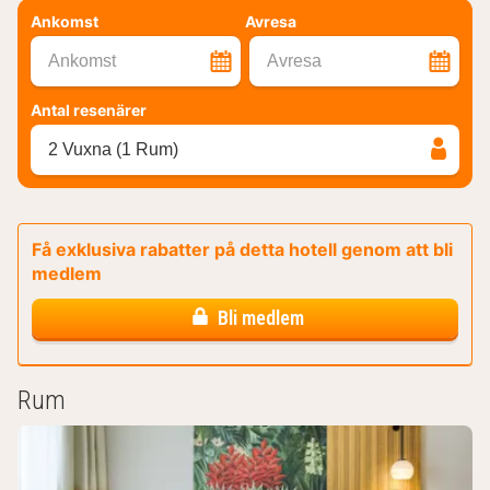
Ankomst
Avresa
Ankomst
Avresa
Antal resenärer
2 Vuxna (1 Rum)
Få exklusiva rabatter på detta hotell genom att bli
medlem
Bli medlem
Rum