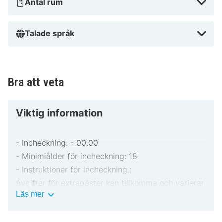
Antal rum
Talade språk
Bra att veta
Viktig information
- Incheckning: - 00.00
- Minimiålder för incheckning: 18
- Instruktioner för incheckning.:
Avgifter för extragäster kan tillkomma och varierar
Viktig
Läs mer
i enlighet med boendets policy.
information
Statligt utfärdad fotolegitimation och kreditkort,