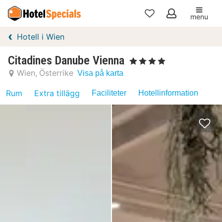
menu
Mina
Hotell i Wien
favoriter
Citadines Danube Vienna
, 4 Stjärnor
Wien
Österrike
Visa på karta
Rum
Extra tillägg
Faciliteter
Hotellinformation