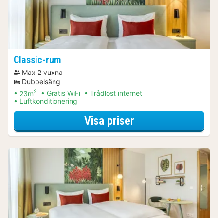
Classic-rum
Max 2 vuxna
Dubbelsäng
2
23m
Gratis WiFi
Trådlöst internet
Luftkonditionering
för Museumpaket
Visa priser