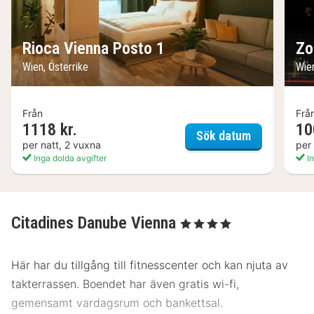
Rioca Vienna Posto 1
Zo
Wien, Österrike
Wie
Från
Frå
1118 kr.
10
Rioca Vienn
Sök datum
per natt, 2 vuxna
per
Inga dolda avgifter
In
Citadines Danube Vienna
, 4 Stjärnor
Här har du tillgång till fitnesscenter och kan njuta av
takterrassen. Boendet har även gratis wi-fi,
gemensamt vardagsrum och bankettsal.