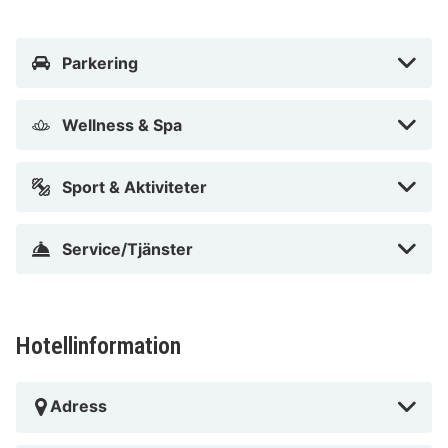
kvarts bilresa från både Stephansplatz och
Stefansdomen. Detta hotell ligger 7,9 km från Wiener
Staatsoper och 9,2 km från Wiens julmarknad.
Parkering
I Wien (Donaustadt)
Wellness & Spa
Sport & Aktiviteter
Service/Tjänster
Hotellinformation
Adress