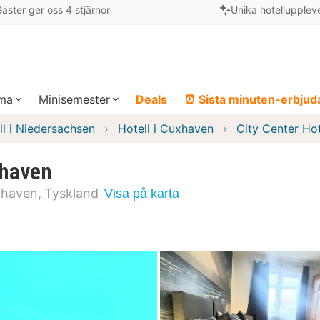
äster ger oss 4 stjärnor
Unika hotellupplev
ema
Minisemester
Deals
⏰ Sista minuten-erbju
ll i Niedersachsen
Hotell i Cuxhaven
City Center Ho
xhaven
haven
Tyskland
Visa på karta