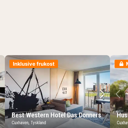
Inklusive frukost
sta bild
Föregående bild
Nästa bild
Fö
Best Western Hotel Das Donners
Hus
Cuxhaven, Tyskland
Cuxha