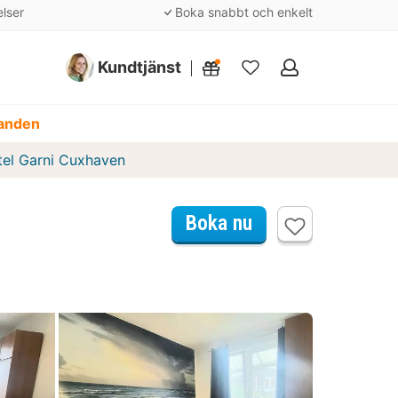
elser
Boka snabbt och enkelt
Kundtjänst
Mina
favoriter
danden
tel Garni Cuxhaven
Boka nu