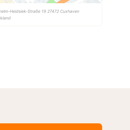
helm-Heidsiek-Straße 19
27472
Cuxhaven
skland