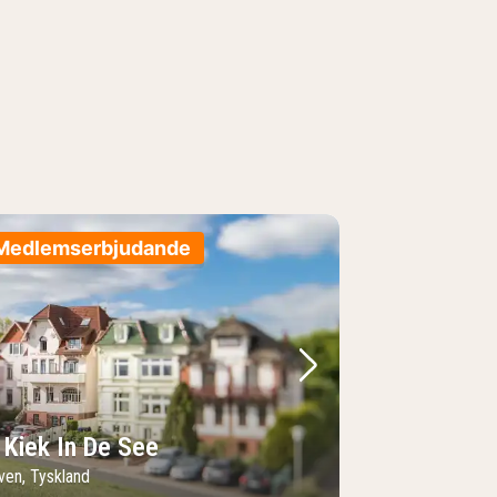
Medlemserbjudande
regående bild
Nästa bild
 Kiek In De See
ven, Tyskland