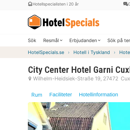
Hotellspecialisten i 20 år
G
Sök
Resmål
Erbjudanden
Sök på t
HotelSpecials.se
Hotell i Tyskland
Hote
City Center Hotel Garni Cu
Wilhelm-Heidsiek-Straße 19
27472
Cux
Rum
Faciliteter
Hotellinformation