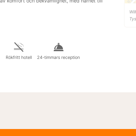
 av komfort och bekvämlighet, med närhet till
Wil
Ty
Rökfritt hotell
24-timmars reception