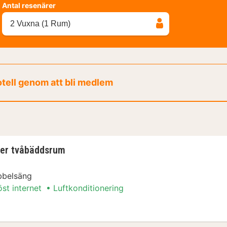
Antal resenärer
2 Vuxna (1 Rum)
otell genom att bli medlem
ler tvåbäddsrum
bbelsäng
öst internet
Luftkonditionering
ller tvåbäddsrum