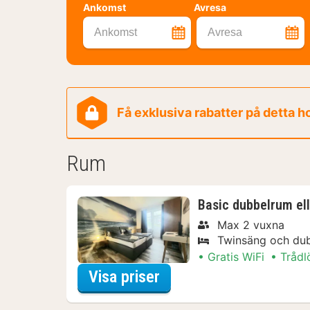
Ankomst
Avresa
Ankomst
Avresa
Få exklusiva rabatter på detta h
Rum
Basic dubbelrum el
Max 2 vuxna
Twinsäng och du
Gratis WiFi
Trådl
för Basic dubbelrum e
Visa priser