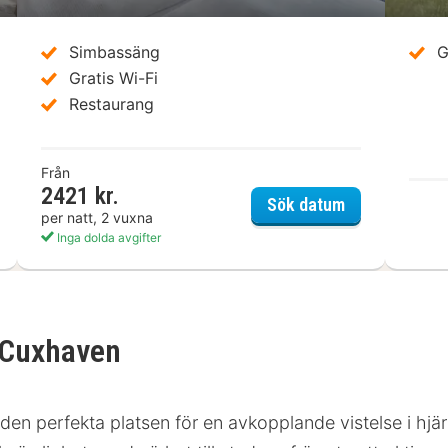
Simbassäng
G
Gratis Wi-Fi
Restaurang
Från
2421 kr.
y Center Hotel Garni Cuxhaven Nordsee
Best Western 
Sök datum
per natt, 2 vuxna
Inga dolda avgifter
i Cuxhaven
den perfekta platsen för en avkopplande vistelse i hjä