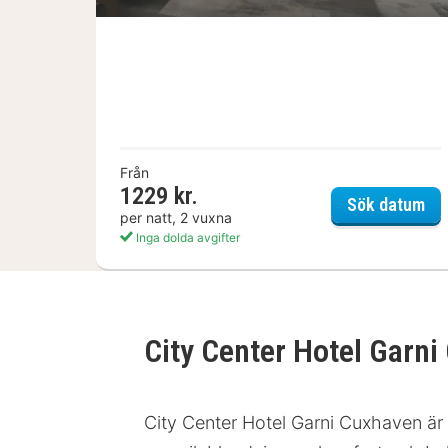
Från
1229 kr.
Cit
Sök datum
per natt, 2 vuxna
Inga dolda avgifter
City Center Hotel Garn
City Center Hotel Garni Cuxhaven är 