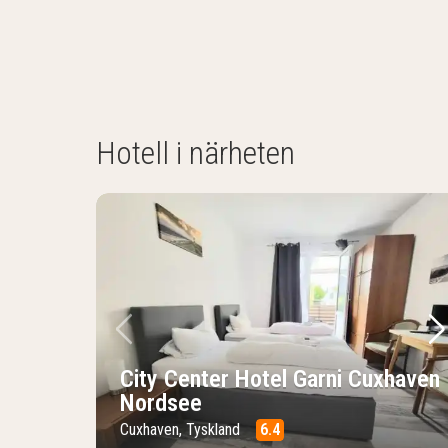
Hotell i närheten
Föregående bild
Nä
City Center Hotel Garni Cuxhaven
Nordsee
Cuxhaven, Tyskland
6.4