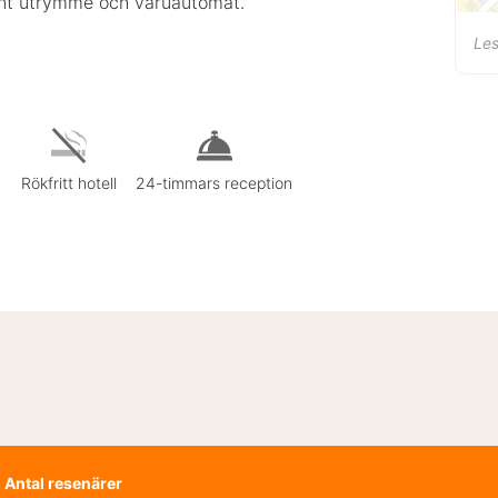
mänt utrymme och varuautomat.
Les
Rökfritt hotell
24-timmars reception
Antal resenärer