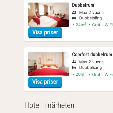
Dubbelrum
Max 2 vuxna
Dubbelsäng
2
24m
Gratis WiFi
för City Card Paket
Visa priser
Comfort dubbelrum 
Max 2 vuxna
Dubbelsäng
2
20m
Gratis WiFi
för City Card Paket
Visa priser
Hotell i närheten