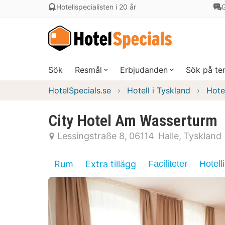
Hotellspecialisten i 20 år
G
Sök
Resmål
Erbjudanden
Sök på t
HotelSpecials.se
Hotell i Tyskland
Hote
City Hotel Am Wasserturm
Lessingstraße 8
06114
Halle
Tyskland
Rum
Extra tillägg
Faciliteter
Hotell