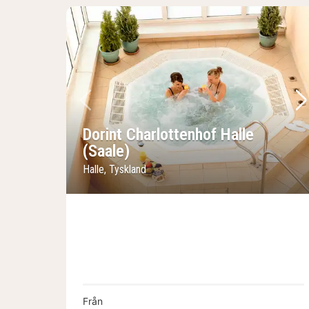
Föregående bild
Nä
Dorint Charlottenhof Halle
(Saale)
Halle, Tyskland
Från