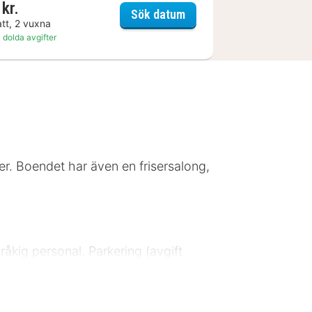
kr.
ham Halle
Sunday Hotel Leipzig-Hal
Sök datum
att, 2 vuxna
 dolda avgifter
ter. Boendet har även en frisersalong,
pråkig personal. Parkering (avgift
-madrass. Gratis wi-fi gör att du