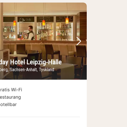
regående bild
Nästa bild
day Hotel Leipzig-Halle
berg, Sachsen-Anhalt, Tyskland
ratis Wi-Fi
estaurang
otellbar