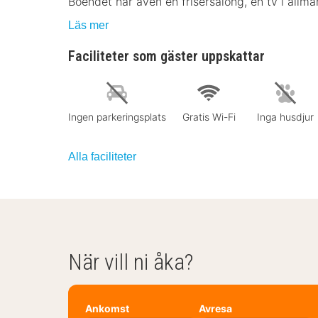
Boendet har även en frisersalong, en tv i all
Läs mer
Faciliteter som gäster uppskattar
Ingen parkeringsplats
Gratis Wi-Fi
Inga husdjur
Alla faciliteter
När vill ni åka?
Ankomst
Avresa