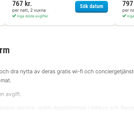
767 kr.
797 
int Charlottenhof Halle (Saale)
TRYP by Wynd
Sök datum
per natt, 2 vuxna
per n
Inga dolda avgifter
Inga
urm
 och dra nytta av deras gratis wi-fi och conciergetjäns
omat.
n avgift.
usiness-service, gratis dagstidningar i lobbyn och flers
ummen med platt-tv. Sängen i ditt rum har memory foam