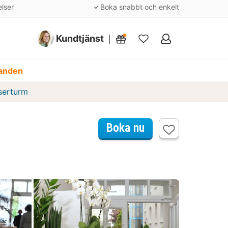
elser
Boka snabbt och enkelt
Kundtjänst
Mina
favoriter
danden
serturm
Boka nu