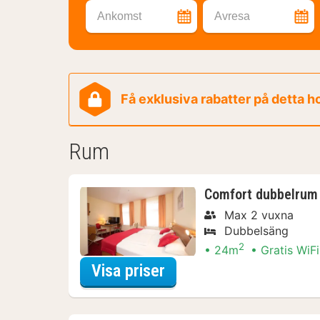
Ankomst
Avresa
Få exklusiva rabatter på detta h
Rum
Comfort dubbelrum 
Max 2 vuxna
Dubbelsäng
2
24m
Gratis WiFi
för City Card Paket
Visa priser