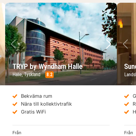
sta bild
Föregående bild
Nästa bild
Fö
TRYP by Wyndham Halle
Sun
Halle, Tyskland
8.2
Lands
Bekväma rum
G
Nära till kollektivtrafik
R
Gratis WiFi
H
Från
Från