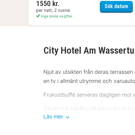
1550 kr.
Dor
Sök datum
per natt, 2 vuxna
Inga dolda avgifter
City Hotel Am Wassert
Njut av utsikten från deras terrassen
en tv i allmänt utrymme och varuaut
Frukostbuffé serveras dagligen mot e
Gäster har tillgång till bland annat b
Läs mer
tillkommer) erbjuds på plats.
Känn dig som hemma i ett av de 50 r