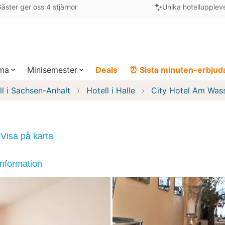
äster ger oss 4 stjärnor
Unika hotellupplev
ema
Minisemester
Deals
⏰ Sista minuten-erbju
ll i Sachsen-Anhalt
Hotell i Halle
City Hotel Am Was
Visa på karta
information