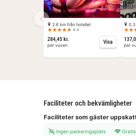
Leidse Schouwburg - Stadsgehoorzaa
km Rijksmuseum van Oudheden - 0,4 k
2.6 km från hotellet
0.3
km Hooglandsekerk - 0,6 km Etnolog
4.4
32,4 km Schiphol Airport (AMS) - 33
284,45 kr.
137,0
KORPUS: En
Visa
per vuxen
per v
City Hotel Nieuw Minerva placerar d
Stadsgehoorzaal och SieboldHuis. De
de Lakenhal.
Nära Museum Boerhaave
Faciliteter och bekvämligheter
Faciliteter som gäster uppskat
Ingen parkeringsplats
Gratis