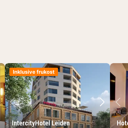
Inklusive frukost
sta bild
Föregående bild
Nästa bild
Fö
IntercityHotel Leiden
Hot