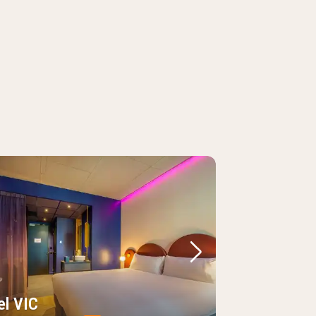
regående bild
Nästa bild
el VIC