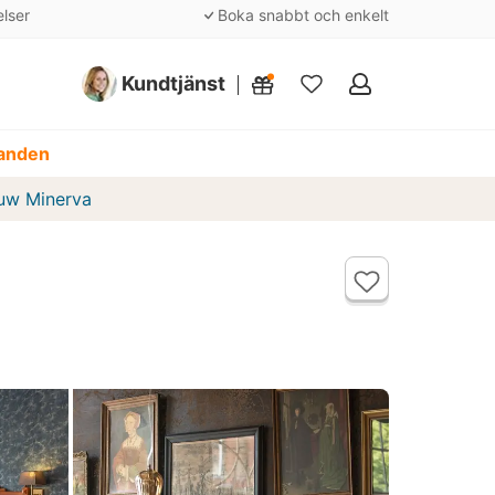
elser
Boka snabbt och enkelt
Kundtjänst
Mina
favoriter
danden
euw Minerva