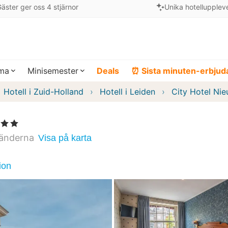
äster ger oss 4 stjärnor
Unika hotellupplev
ema
Minisemester
Deals
⏰ Sista minuten-erbju
Hotell i Zuid-Holland
Hotell i Leiden
City Hotel Ni
 Stjärnor
änderna
Visa på karta
ion