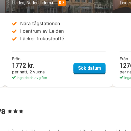
Leiden, Nederländerna
8.8
Leide
Nära tågstationen
I centrum av Leiden
Läcker frukostbuffé
Från
Från
1772 kr.
127
el Ibis Leiden Centre
IntercityHotel
Sök datum
per natt, 2 vuxna
per n
Inga dolda avgifter
Inga
va
, 3 Stjärnor