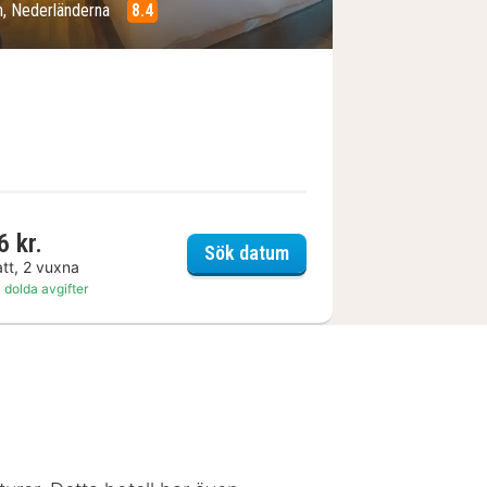
n, Nederländerna
8.4
6 kr.
 Leiden
Hotel VIC
Sök datum
att, 2 vuxna
 dolda avgifter