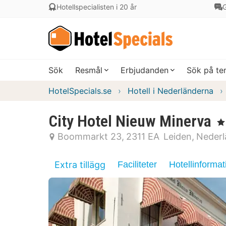
Hotellspecialisten i 20 år
G
Sök
Resmål
Erbjudanden
Sök på t
HotelSpecials.se
Hotell i Nederländerna
City Hotel Nieuw Minerva
, 3
Boommarkt 23
2311 EA
Leiden
Nederl
Extra tillägg
Faciliteter
Hotellinformat