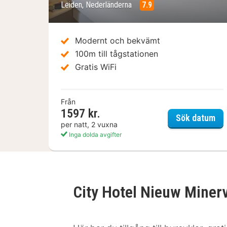
Leiden, Nederländerna
7.9
Modernt och bekvämt
100m till tågstationen
Gratis WiFi
Från
1597 kr.
Hot
Sök datum
per natt, 2 vuxna
Inga dolda avgifter
City Hotel Nieuw Miner