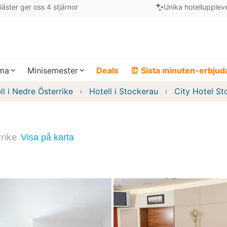
äster ger oss 4 stjärnor
Unika hotellupplev
ema
Minisemester
Deals
⏰ Sista minuten-erbju
ll i Nedre Österrike
Hotell i Stockerau
City Hotel St
rike
Visa på karta