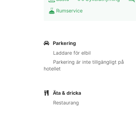
finns värdeförvaringsskåp och skrivb
Rumservice
Avstånd avrundas till närmsta decima
14,5 km Egon Schiele Museum - 17,3 
km Pfarrkirche St Stephan - 17,9 km
Parkering
Ernstbrunn - 23 km Ochys - 23,6 km 
Laddare för elbil
du använder flygplatsen Vienna Intern
Parkering är inte tillgängligt på
hotellet
I Stockerau hittar du City Hotel Stoc
Detta hotell med spa ligger 8 km fr
Äta & dricka
I Stockerau
Restaurang