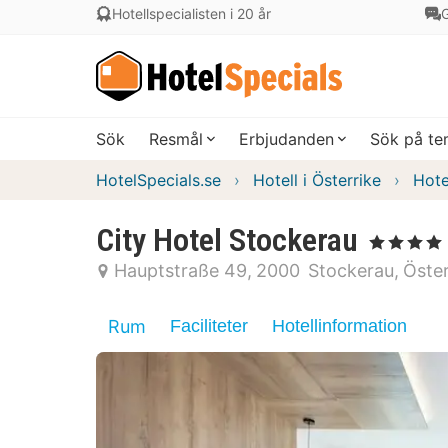
Hotellspecialisten i 20 år
G
Sök
Resmål
Erbjudanden
Sök på t
HotelSpecials.se
Hotell i Österrike
Hote
City Hotel Stockerau
, 4 Stjärnor
Hauptstraße 49
2000
Stockerau
Öster
Rum
Faciliteter
Hotellinformation