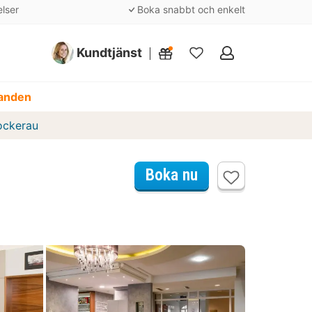
elser
Boka snabbt och enkelt
Kundtjänst
Mina
favoriter
danden
ockerau
Boka nu