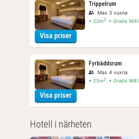
Trippelrum
Max 3 vuxna
2
22m
Gratis WiFi
för Trippelrum
Visa priser
Fyrbäddsrum
Max 4 vuxna
2
25m
Gratis WiFi
för Fyrbäddsrum
Visa priser
Hotell i närheten