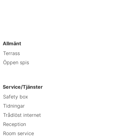
,6 km Golf Club Schloss Schonborn -
r - 17,9 km Minoritenkirche - 17,9
 km Alte Donau - 22,9 km Wildpark
Allmänt
y Hotel Stockerau rekommenderar att
Terrass
Öppen spis
och Golf Club Schloss Schonborn.
Service/Tjänster
Safety box
Tidningar
Trådlöst internet
Reception
Room service