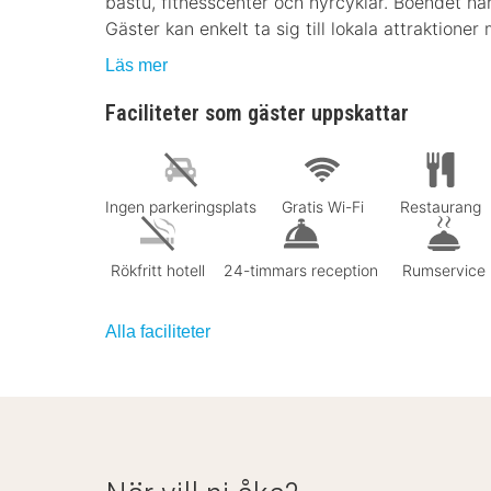
bastu, fitnesscenter och hyrcyklar. Boendet har
Gäster kan enkelt ta sig till lokala attraktione
Läs mer
Faciliteter som gäster uppskattar
Ingen parkeringsplats
Gratis Wi-Fi
Restaurang
Rökfritt hotell
24-timmars reception
Rumservice
Alla faciliteter