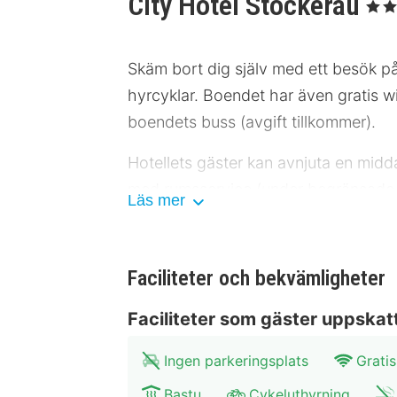
City Hotel Stockerau
, 4 Stj
Skäm bort dig själv med ett besök på 
hyrcyklar. Boendet har även gratis wi-
boendets buss (avgift tillkommer).
Hotellets gäster kan avnjuta en midd
med rumsservice (under begränsade t
Läs mer
på helger mellan 07.30 och 10.00.
Hotelstars Union tilldelar officiella s
Faciliteter och bekvämligheter
Gäster har tillgång till bland annat
Faciliteter som gäster uppskat
tur/retur mot en avgift (tillgänglig dy
Ingen parkeringsplats
Gratis
Känn dig som hemma i ett av de 93 lu
du dig uppkopplad, medan kabelkanal
Bastu
Cykeluthyrning