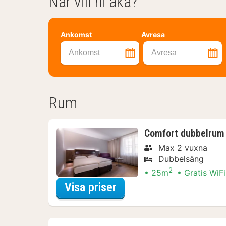
När vill ni åka?
Ankomst
Avresa
Ankomst
Avresa
Rum
Comfort dubbelrum 
Max 2 vuxna
Dubbelsäng
2
25m
Gratis WiFi
för Comfort dubbelrum 
Visa priser