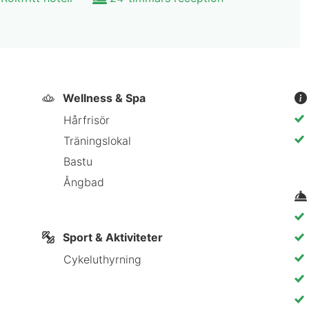
ord. Städning erbjuds dagligen.
l. Danube River - 8 km Fossilienwelt Weinviertel - 13
km Tullner Museum - 17,6 km Museum im Minoritenkloste
 Die Garten Tulln - 19,9 km G3 Shopping Resort - 22,4
Wellness & Spa
Karl Marx Hof - 24,2 km Setagaya Park - 24,3 km Cit
Hårfrisör
ational Airport (VIE) - 45,3 km
Träningslokal
Bastu
kerau en kvarts bilfärd från Fossilienwelt Weinviertel 
Ångbad
ån Danube River och 17,3 km från Egon Schiele Museum.
Sport & Aktiviteter
Cykeluthyrning