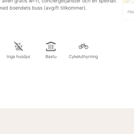
 även gratis wi-fi, conciergetjänster och en spelhall.
r med boendets buss (avgift tillkommer).
Ha
Inga husdjur
Bastu
Cykeluthyrning