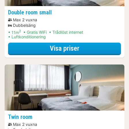
Double room small
Max 2 vuxna
Dubbelsäng
2
11m
Gratis WiFi
Trådlöst internet
Luftkonditionering
för Övernattning 
Visa priser
Twin room
Max 2 vuxna