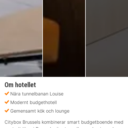
Om hotellet
Nära tunnelbanan Louise
Modernt budgethotell
Gemensamt kök och lounge
Citybox Brussels kombinerar smart budgetboende med