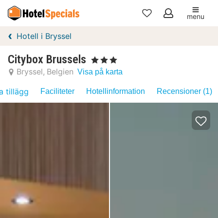
menu
Mina
Hotell i Bryssel
favoriter
Citybox Brussels
, 3 Stjärnor
Bryssel
Belgien
Visa på karta
a tillägg
Faciliteter
Hotellinformation
Recensioner (1)