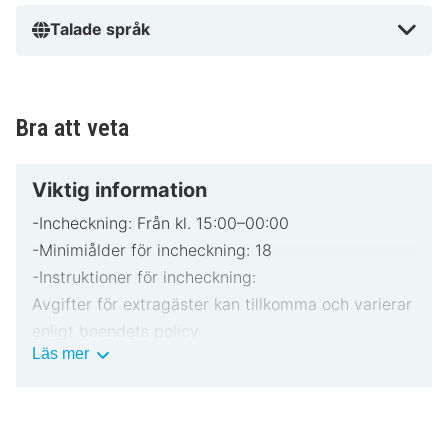
Talade språk
Bra att veta
Viktig information
-Incheckning: Från kl. 15:00–00:00
-Minimiålder för incheckning: 18
-Instruktioner för incheckning:
Avgifter för extragäster kan tillkomma och varierar
enligt boendets policy.
Viktig
Läs mer
Statligt utfärdad fotolegitimation och kreditkort
information
krävs vid incheckning för oförutsedda utgifter.
Särskilda önskemål erbjuds i mån av tillgång och
kan medföra ytterligare avgifter. Särskilda