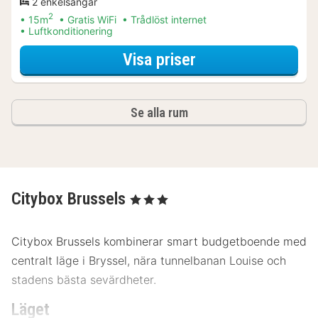
2 enkelsängar
2
15m
Gratis WiFi
Trådlöst internet
Luftkonditionering
för Övernattning 
Visa priser
Se alla rum
Citybox Brussels
, 3 Stjärnor
Citybox Brussels kombinerar smart budgetboende med
centralt läge i Bryssel, nära tunnelbanan Louise och
stadens bästa sevärdheter.
Läget