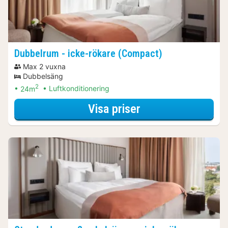
Dubbelrum - icke-rökare (Compact)
Max 2 vuxna
Dubbelsäng
2
24m
Luftkonditionering
för Båtturer & kr
Visa priser