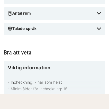
Antal rum
Talade språk
Bra att veta
Viktig information
- Incheckning: - när som helst
- Minimiålder för incheckning: 18
- Instruktioner för incheckning.:
Avgifter för extragäster kan tillkomma och varierar
Viktig
Läs mer
i enlighet med boendets policy.