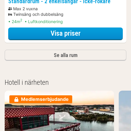
Standardrum - 2 enkelsängar - icke-rökare
Max 2 vuxna
Twinsäng och dubbelsäng
2
24m
Luftkonditionering
för Båtturer & kr
Visa priser
Se alla rum
Hotell i närheten
Medlemserbjudande