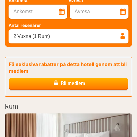
Ankomst
Avresa
Ankomst
Avresa
Antal resenärer
2 Vuxna (1 Rum)
Få exklusiva rabatter på detta hotell genom att bli
medlem
Bli medlem
Rum