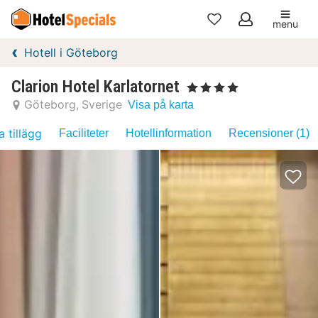
menu
Mina
Hotell i Göteborg
favoriter
Clarion Hotel Karlatornet
, 4 Stjärnor
Göteborg
Sverige
Visa på karta
a tillägg
Faciliteter
Hotellinformation
Recensioner (1)