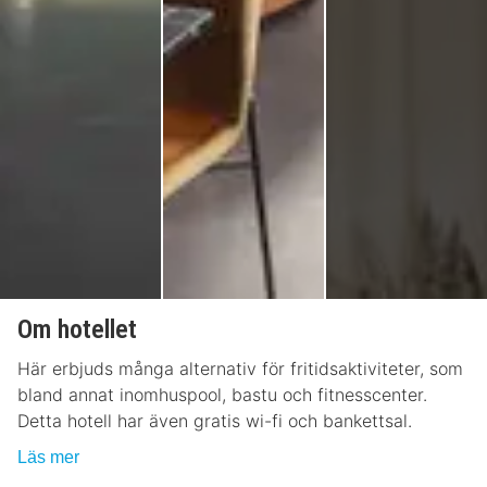
Om hotellet
Här erbjuds många alternativ för fritidsaktiviteter, som
bland annat inomhuspool, bastu och fitnesscenter.
Detta hotell har även gratis wi-fi och bankettsal.
Läs mer