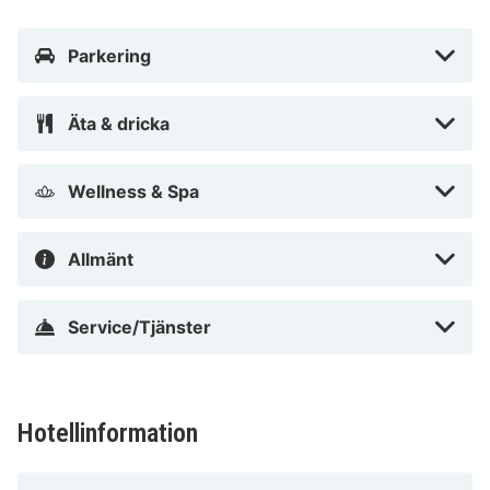
från Chalmers tekniska universitet och 1,6 km från Göta
kanal.
Parkering
I Göteborg (Lindholmen)
Äta & dricka
Wellness & Spa
Allmänt
Service/Tjänster
Hotellinformation