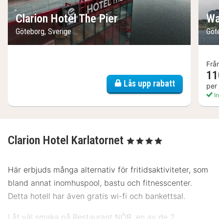
Clarion Hotel The Pier
Wa
Göteborg, Sverige
Göt
Frå
11
Lås upp rabatt
per
In
Clarion Hotel Karlatornet
, 4 Stjärnor
Här erbjuds många alternativ för fritidsaktiviteter, som
bland annat inomhuspool, bastu och fitnesscenter.
Detta hotell har även gratis wi-fi och bankettsal.
Låt väl smaka på Restaurant NÒR, en av de 2