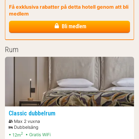
Få exklusiva rabatter på detta hotell genom att bli
medlem
Bli medlem
Rum
Classic dubbelrum
Max 2 vuxna
Dubbelsäng
2
12m
Gratis WiFi