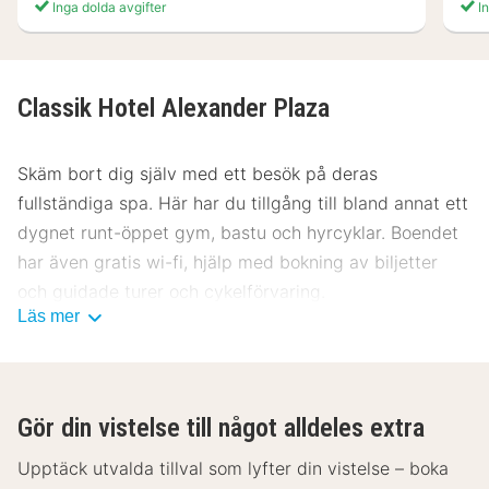
Inga dolda avgifter
In
Classik Hotel Alexander Plaza
Skäm bort dig själv med ett besök på deras
fullständiga spa. Här har du tillgång till bland annat ett
dygnet runt-öppet gym, bastu och hyrcyklar. Boendet
har även gratis wi-fi, hjälp med bokning av biljetter
och guidade turer och cykelförvaring.
Läs mer
Du kan äta på hotellets restaurang, eller ta det lugnt
på rummet med deras rumsservice (under begränsade
tider). Avsluta dagen med en drink på boendets bar.
Gör din vistelse till något alldeles extra
Frukostbuffé serveras på vardagar mellan 06.30 och
10.30 och på helger mellan 07.00 och 11.00 mot en
Upptäck utvalda tillval som lyfter din vistelse – boka
avgift.