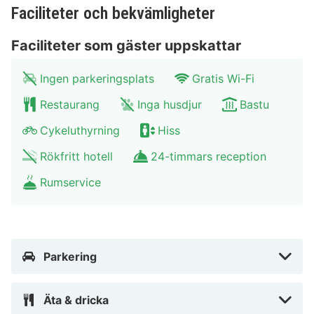
- 0,4 km DDR-Museum - 0,4 km Berliner Fernsehturm -
Faciliteter och bekvämligheter
0,5 km Berlins katedral - 0,6 km Pergamonmuseum -
0,6 km Neues Museum - 0,6 km Nikolaikirche - 0,7 km
Faciliteter som gäster uppskattar
Humboldt Forum - 0,8 km Unter den Linden - 0,8 km
Humboldt-Universität zu Berlin - 0,8 km
Ingen parkeringsplats
Gratis Wi-Fi
Alexanderplatz - 0,8 km Classik Hotel Alexander Plaza
Restaurang
Inga husdjur
Bastu
rekommenderar att du använder flygplatsen Berlin
Cykeluthyrning
Hiss
(BER-Brandenburg) - 27,7 km
Rökfritt hotell
24-timmars reception
Classik Hotel Alexander Plaza placerar dig mitt i Berlin,
Rumservice
med tio minuters promenadväg till Berliner
Fernsehturm och Humboldt Forum. Detta hotell med
spa ligger 1,7 km från Alexanderplatz och 2,6 km från
Brandenburger Tor.
Parkering
Nära Alexanderplatz
Äta & dricka