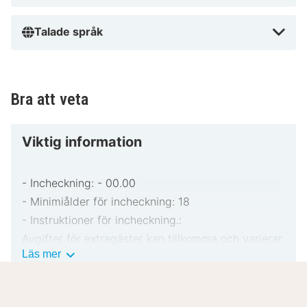
Talade språk
Bra att veta
Viktig information
- Incheckning: - 00.00
- Minimiålder för incheckning: 18
- Instruktioner för incheckning.:
Avgifter för extragäster kan tillkomma och varierar
Viktig
Läs mer
i enlighet med boendets policy.
information
Statligt utfärdad fotolegitimation och kreditkort,
bankkort eller kontantdeposition kan krävas vid