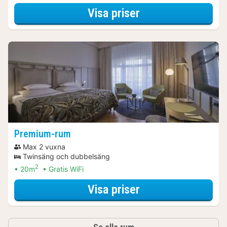
för City Card Pak
Visa priser
Premium-rum
Max 2 vuxna
Twinsäng och dubbelsäng
2
20m
Gratis WiFi
för City Card Pak
Visa priser