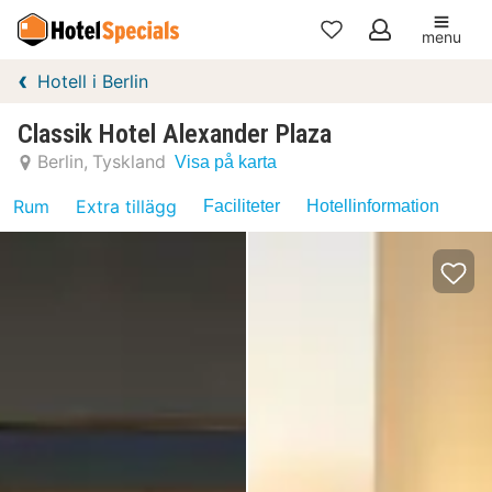
menu
Mina
Hotell i Berlin
favoriter
Classik Hotel Alexander Plaza
Berlin
Tyskland
Visa på karta
Rum
Extra tillägg
Faciliteter
Hotellinformation