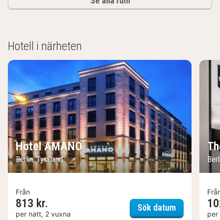
Se alla rum
Hotell i närheten
Hotel AMANO
Th
Berlin, Tyskland
Berl
Från
Frå
813 kr.
10
Hotel AMA
Sök datum
per natt, 2 vuxna
per