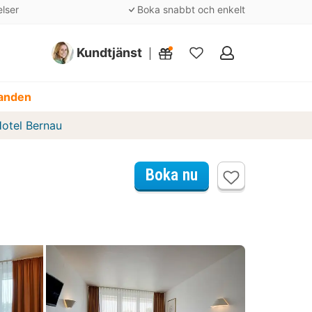
elser
Boka snabbt och enkelt
Kundtjänst
Mina
favoriter
danden
otel Bernau
Boka nu