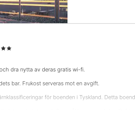
 Stjärnor
och dra nytta av deras gratis wi-fi.
ets bar. Frukost serveras mot en avgift.
stjärnklassificeringar för boenden i Tyskland. Detta boen
atis internet, dator och flerspråkig personal. Avgiftsfri 
 rummen.