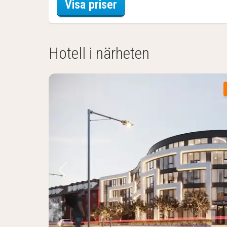
för Trippelrum - priva
Visa priser
Hotell i närheten
Föregående bild