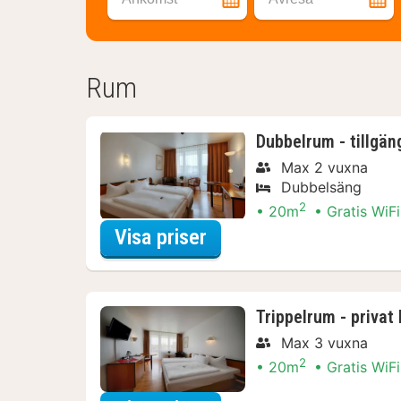
Rum
Dubbelrum - tillgän
Max 2 vuxna
Dubbelsäng
2
20m
Gratis WiFi
för Dubbelrum - tillgä
Visa priser
Trippelrum - privat
Max 3 vuxna
2
20m
Gratis WiFi