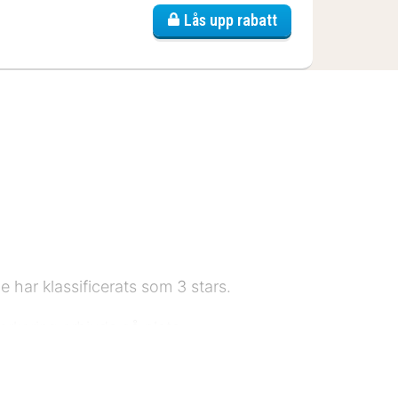
Lås upp rabatt
de har klassificerats som 3 stars.
parkering erbjuds på plats.