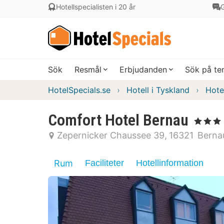
Hotellspecialisten i 20 år
G
Sök
Resmål
Erbjudanden
Sök på t
HotelSpecials.se
Hotell i Tyskland
Hote
Comfort Hotel Bernau
, 3 Stjärnor
Zepernicker Chaussee 39
16321
Bernau
Rum
Faciliteter
Hotellinformation