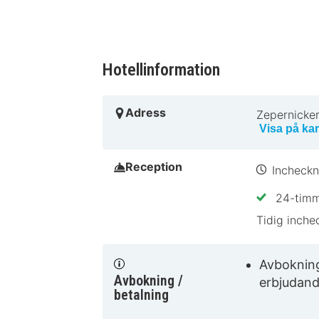
Hotellinformation
Adress
Zepernicke
Visa på kar
Reception
Incheckn
24-timm
Tidig inche
Avboknings
Avbokning /
erbjudand
betalning