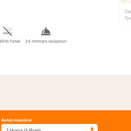
Ze
Ty
kfritt hotell
24-timmars reception
Antal resenärer
2 Vuxna (1 Rum)