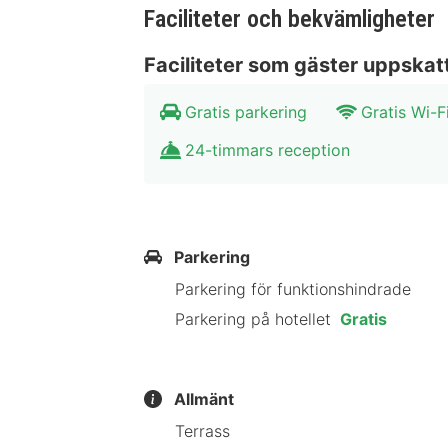
Avstånd avrundas till närmsta decima
Faciliteter och bekvämligheter
am Haussee - 14,3 km Strandbad Wan
Faciliteter som gäster uppskat
Weißer See-parken - 18,4 km Strand
20,1 km Gärten der Welt - 20,2 km K
Gratis parkering
Gratis Wi-F
Wohnstadt Carl Legien - 21,2 km Den 
24-timmars reception
I Bernau bei Berlin hittar du Comfort
Brandenburg. Detta hotell ligger 24,
I Bernau bei Berlin
Parkering
Parkering för funktionshindrade
Parkering på hotellet
Gratis
Allmänt
Terrass