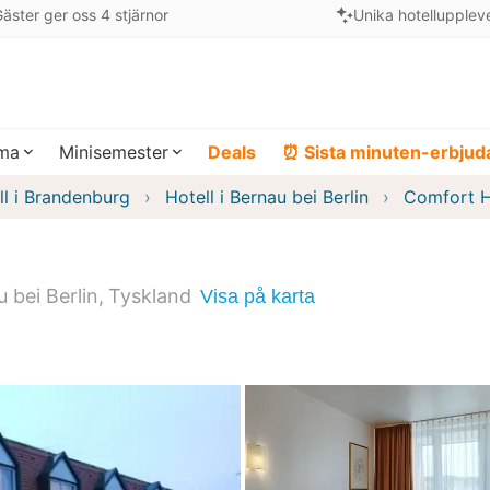
äster ger oss 4 stjärnor
Unika hotellupplev
ema
Minisemester
Deals
⏰ Sista minuten-erbju
ll i Brandenburg
Hotell i Bernau bei Berlin
Comfort H
 bei Berlin
Tyskland
Visa på karta