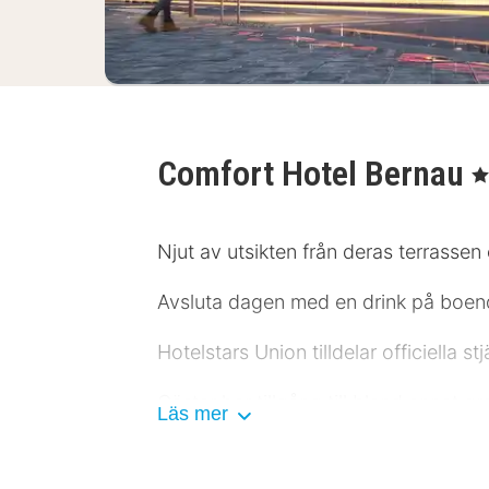
Comfort Hotel Bernau
, 3
Njut av utsikten från deras terrassen 
Avsluta dagen med en drink på boend
Hotelstars Union tilldelar officiella 
Gäster har tillgång till bland annat gr
Läs mer
Känn dig som hemma i ett av de 48