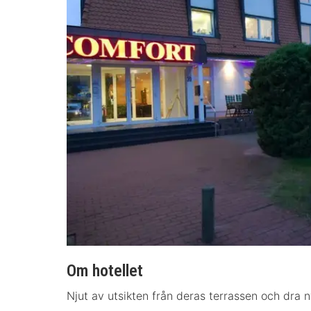
Om hotellet
Njut av utsikten från deras terrassen och dra ny