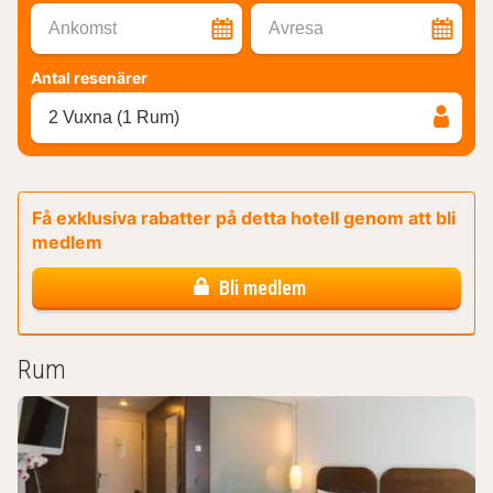
Ankomst
Avresa
Antal resenärer
2 Vuxna (1 Rum)
Få exklusiva rabatter på detta hotell genom att bli
medlem
Bli medlem
Rum