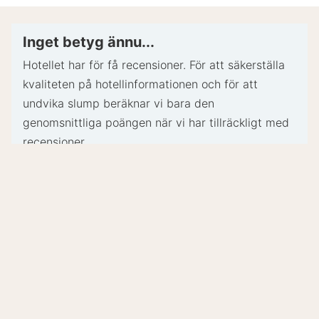
incheckning för oförutsedda utgifter.
Särskilda önskemål erbjuds i mån av tillgång vid
Inget betyg ännu...
incheckning och kan medföra ytterligare avgifter.
Hotellet har för få recensioner. För att säkerställa
Särskilda önskemål kan inte garanteras.
kvaliteten på hotellinformationen och för att
Boendet accepterar kreditkort; ingen
undvika slump beräknar vi bara den
kontantbetalning.
genomsnittliga poängen när vi har tillräckligt med
Detta boende använder miljövänliga
recensioner.
rengöringsprodukter.
Oljud utanför kan höras in på rummen.
- Speciella instruktioner.:
Din nästa minnesvärda helg börjar här
Personalen i receptionen välkomnar gästerna vid
ankomst.
- Utcheckning: 10:30
- Tilläggsavgifter:
Spa och
E