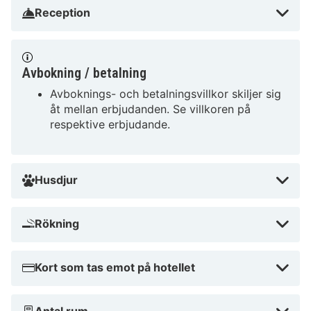
Reception
vandringsleder och cykelvägar. Varför vänta? Boka din
vistelse idag och upplev allt som Corbin München
Airport Business Hotel har att erbjuda!
Avbokning / betalning
Avboknings- och betalningsvillkor skiljer sig
åt mellan erbjudanden. Se villkoren på
respektive erbjudande.
Husdjur
Rökning
Kort som tas emot på hotellet