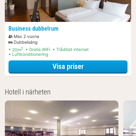
Business dubbelrum
Max 2 vuxna
Dubbelsäng
2
20m
Gratis WiFi
Trådlöst internet
Luftkonditionering
för Business dub
Visa priser
Hotell i närheten