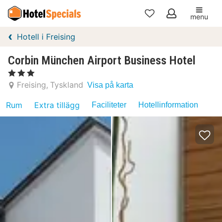
menu
Mina
Hotell i Freising
favoriter
Corbin München Airport Business Hotel
, 3 Stjärnor
Freising
Tyskland
Visa på karta
Rum
Extra tillägg
Faciliteter
Hotellinformation