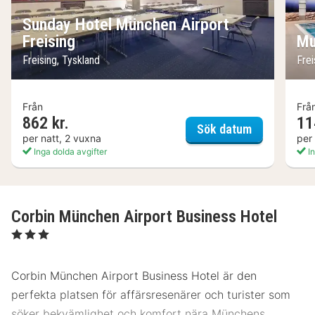
Sunday Hotel München Airport
Freising
Mu
Freising, Tyskland
Frei
Från
Frå
862 kr.
11
Sunday Hote
Sök datum
per natt, 2 vuxna
per
Inga dolda avgifter
In
Corbin München Airport Business Hotel
, 3 Stjärnor
Corbin München Airport Business Hotel är den
perfekta platsen för affärsresenärer och turister som
söker bekvämlighet och komfort nära Münchens