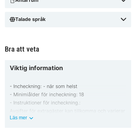
Antal rum
Talade språk
Bra att veta
Viktig information
- Incheckning: - när som helst
- Minimiålder för incheckning: 18
- Instruktioner för incheckning.:
Avgifter för extragäster kan tillkomma och varierar
Viktig
Läs mer
i enlighet med boendets policy.
information
Statligt utfärdad fotolegitimation och kreditkort,
bankkort eller kontantdeposition kan krävas vid