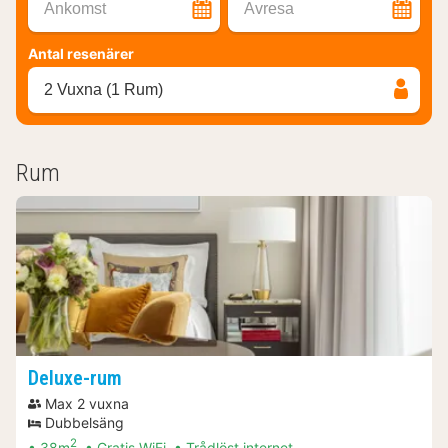
Ankomst
Avresa
Antal resenärer
2 Vuxna (1 Rum)
Rum
Deluxe-rum
Max 2 vuxna
Dubbelsäng
2
38m
Gratis WiFi
Trådlöst internet