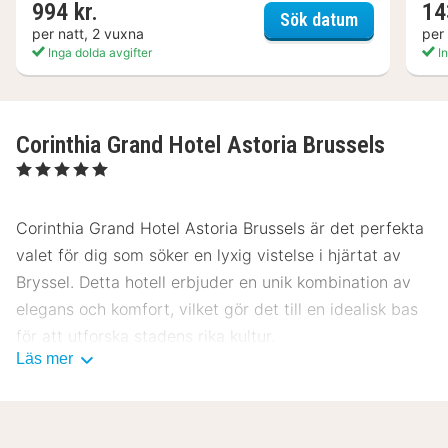
994 kr.
14
Hotel Villa 
Sök datum
per natt, 2 vuxna
per
Inga dolda avgifter
In
Corinthia Grand Hotel Astoria Brussels
, 5 Stjärnor
Corinthia Grand Hotel Astoria Brussels är det perfekta
valet för dig som söker en lyxig vistelse i hjärtat av
Bryssel. Detta hotell erbjuder en unik kombination av
elegans och komfort, vilket gör det till en idealisk bas
för att utforska stadens rika kultur.
Läs mer
Plats Corinthia Grand Hotel Astoria
Brussels
Beläget i hjärtat av Bryssel, är Corinthia Grand Hotel