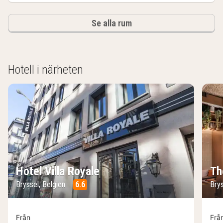
Se alla rum
Hotell i närheten
Hotel Villa Royale
Th
Bryssel, Belgien
6.6
Brys
Från
Frå