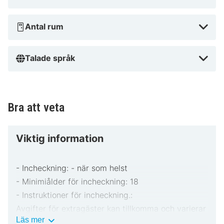
Antal rum
Talade språk
Bra att veta
Viktig information
- Incheckning: - när som helst
- Minimiålder för incheckning: 18
- Instruktioner för incheckning.:
Avgifter för extragäster kan tillkomma och varierar
Viktig
Läs mer
i enlighet med boendets policy.