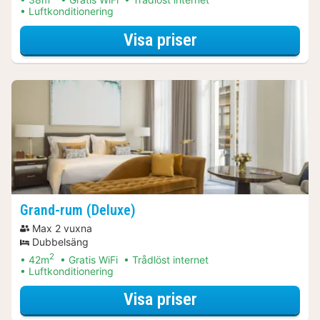
Luftkonditionering
för Aktiva dagsut
Visa priser
Grand-rum (Deluxe)
Max 2 vuxna
Dubbelsäng
2
42m
Gratis WiFi
Trådlöst internet
Luftkonditionering
för Aktiva dagsut
Visa priser