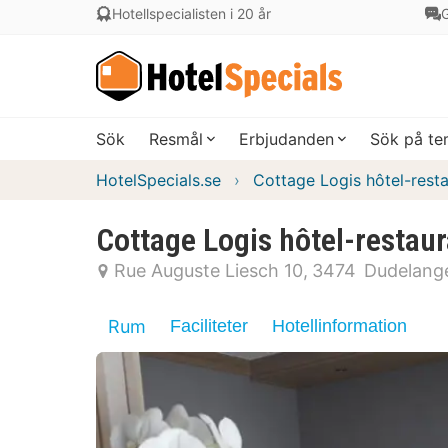
Hotellspecialisten i 20 år
G
Sök
Resmål
Erbjudanden
Sök på t
HotelSpecials.se
Cottage Logis hôtel-rest
Cottage Logis hôtel-restaur
Rue Auguste Liesch 10
3474
Dudelang
Rum
Faciliteter
Hotellinformation