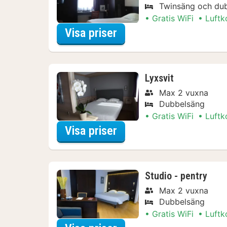
Twinsäng och du
Gratis WiFi
Luftk
för Classic tvåbäddsr
Visa priser
Lyxsvit
Max 2 vuxna
Dubbelsäng
Gratis WiFi
Luftk
för Lyxsvit
Visa priser
Studio - pentry
Max 2 vuxna
Dubbelsäng
Gratis WiFi
Luftk