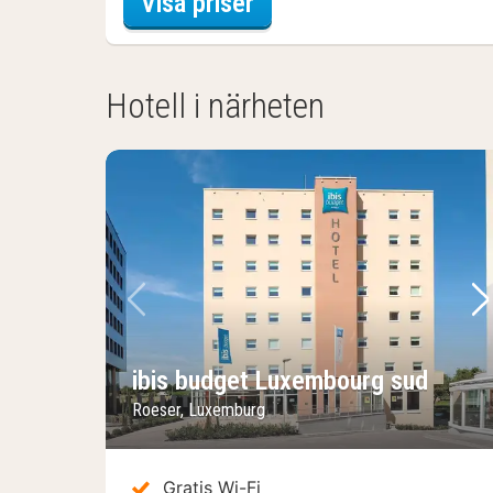
för Studio - pentry
Visa priser
Hotell i närheten
Föregående bild
Nä
ibis budget Luxembourg sud
Roeser, Luxemburg
Gratis Wi-Fi