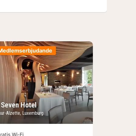
Medlemserbjudande
regående bild
Nästa bild
 Seven Hotel
sur-Alzette, Luxemburg
ratis Wi-Fi