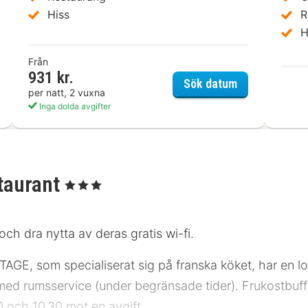
Hiss
R
H
Från
931 kr.
s budget Luxembourg sud
ibis Luxembou
Sök datum
per natt, 2 vuxna
Inga dolda avgifter
staurant
, 3 Stjärnor
och dra nytta av deras gratis wi-fi.
, som specialiserat sig på franska köket, har en lo
med rumsservice (under begränsade tider). Frukostbuff
 och 10.30 mot en avgift.