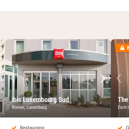
sta bild
Föregående bild
Nästa bild
Fö
ibis Luxembourg Sud
The
Roeser, Luxemburg
Esch-
Restaurang
G