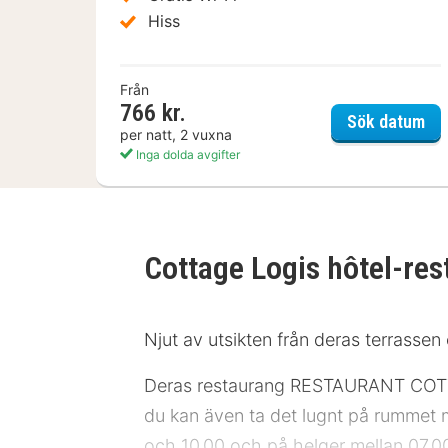
Hiss
Från
766 kr.
ibi
Sök datum
per natt, 2 vuxna
Inga dolda avgifter
Cottage Logis hôtel-re
Njut av utsikten från deras terrassen 
Deras restaurang RESTAURANT COTTAGE
du kan även ta det lugnt på rummet 
och 10.00 och på helger mellan 07.00