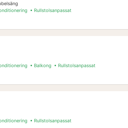
bbelsäng
onditionering
Rullstolsanpassat
um
onditionering
Balkong
Rullstolsanpassat
onditionering
Rullstolsanpassat