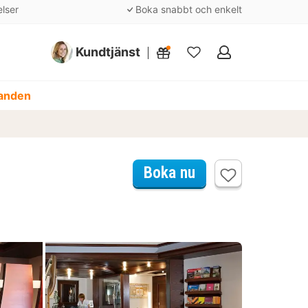
elser
Boka snabbt och enkelt
Kundtjänst
Mina
favoriter
danden
Boka nu