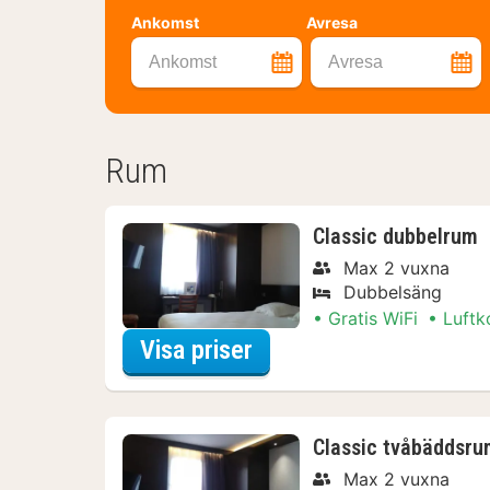
Ankomst
Avresa
Ankomst
Avresa
Rum
Classic dubbelrum
Max 2 vuxna
Dubbelsäng
Gratis WiFi
Luftk
för Classic dubbelrum
Visa priser
Classic tvåbäddsru
Max 2 vuxna