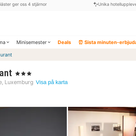
äster ger oss 4 stjärnor
Unika hotellupplev
ema
Minisemester
Deals
⏰ Sista minuten-erbju
aurant
ant
, 3 Stjärnor
e
Luxemburg
Visa på karta