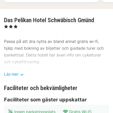
Das Pelikan Hotel Schwäbisch Gmünd
, 3 Stjärnor
Passa på att dra nytta av bland annat gratis wi-fi,
hjälp med bokning av biljetter och guidade turer och
bankettsal. Detta hotell har även info om cykelturer
och cykelförvaring.
Släck törsten med din favoritdrink i boendets bar.
Läs mer
Frukostbuffé serveras på vardagar mellan 06.30 och
10.00 och på helger mellan 07.30 och 11.00 mot en
Faciliteter och bekvämligheter
avgift.
Faciliteter som gäster uppskattar
Hotelstars Union tilldelar officiella stjärnklassificeringar
för boenden i Tyskland. Detta boende har klassificerats
Ingen parkeringsplats
Gratis Wi-Fi