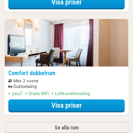
för Classic dubbe
Visa priser
Comfort dubbelrum
Max 2 vuxna
Dubbelsäng
2
24m
Gratis WiFi
Luftkonditionering
för Comfort dubb
Visa priser
Se alla rum