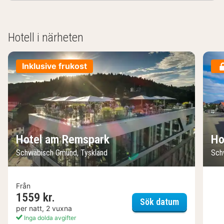
Hotell i närheten
Inklusive frukost
Hotel am Remspark
Ho
Schwäbisch Gmünd, Tyskland
Sch
Från
1559 kr.
Hotel am R
Sök datum
per natt, 2 vuxna
Inga dolda avgifter