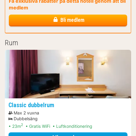
Få exklusiva rabatter på detta hotell genom att bli
medlem
Bli medlem
Rum
Classic dubbelrum
Max 2 vuxna
Dubbelsäng
2
23m
Gratis WiFi
Luftkonditionering