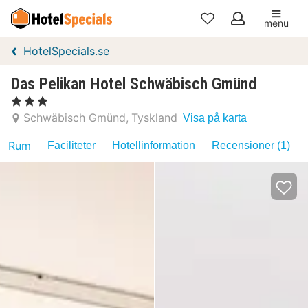
menu
Mina
HotelSpecials.se
favoriter
Das Pelikan Hotel Schwäbisch Gmünd
, 3 Stjärnor
Schwäbisch Gmünd
Tyskland
Visa på karta
Rum
Faciliteter
Hotellinformation
Recensioner (1)