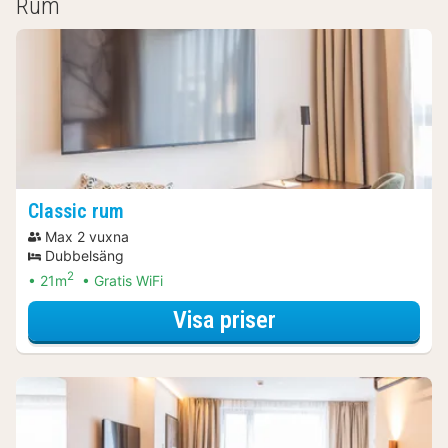
Rum
Classic rum
Max 2 vuxna
Dubbelsäng
2
21m
Gratis WiFi
för Romantiskt w
Visa priser