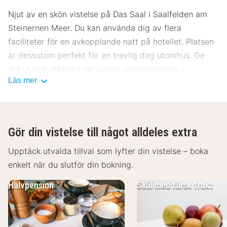
Njut av en skön vistelse på Das Saal i Saalfelden am
Steinernen Meer. Du kan använda dig av flera
faciliteter för en avkopplande natt på hotellet. Platsen
är dessutom perfekt för en trevlig dag utomhus. Ge
dig ut och utforska de vackra omgivningarna i
Läs mer
Saalfelden am Steinernen Meer. Det blir garanterat en
trevlig vistelse på Das Saal.
Gör din vistelse till något alldeles extra
Upptäck utvalda tillval som lyfter din vistelse – boka
enkelt när du slutför din bokning.
Halvpension
Skål med färsk frukt