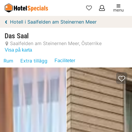
menu
Mina
Hotell i Saalfelden am Steinernen Meer
favoriter
Das Saal
Saalfelden am Steinernen Meer
Österrike
Visa på karta
Rum
Extra tillägg
Faciliteter