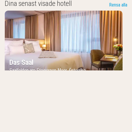
Dina senast visade hotell
Rensa alla
Das Saal
Saalfelden am Steinernen Meer
,
Österrike
Hotell i närheten
Medlemserbjudande
I