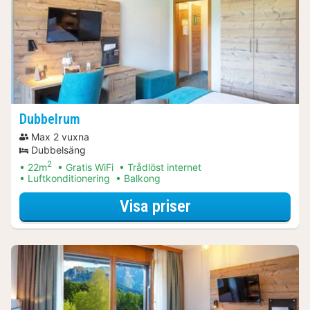
Dubbelrum
Max 2 vuxna
Dubbelsäng
2
22m
Gratis WiFi
Trådlöst internet
Luftkonditionering
Balkong
för Dubbelrum
Visa priser