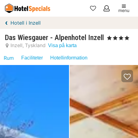
menu
Mina
Hotell i Inzell
favoriter
Das Wiesgauer - Alpenhotel Inzell
, 4 Stjärnor
Inzell
Tyskland
Visa på karta
Rum
Faciliteter
Hotellinformation