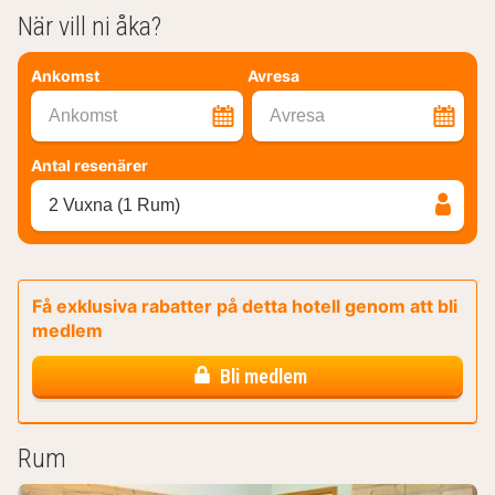
När vill ni åka?
Ankomst
Avresa
Ankomst
Avresa
Antal resenärer
2 Vuxna (1 Rum)
Få exklusiva rabatter på detta hotell genom att bli
medlem
Bli medlem
Rum