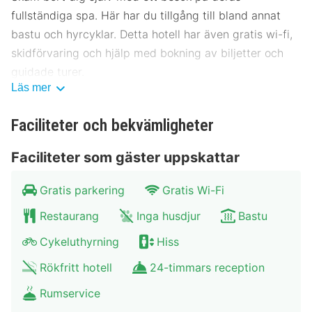
fullständiga spa. Här har du tillgång till bland annat
bastu och hyrcyklar. Detta hotell har även gratis wi-fi,
skidförvaring och hjälp med bokning av biljetter och
guidade turer.
Läs mer
Du kan äta lunch och middag på hotellets restaurang
Wiesgauer Alm, som specialiserar sig på lokala rätter,
Faciliteter och bekvämligheter
eller bara lata dig på rummet med deras rumsservice.
Faciliteter som gäster uppskattar
Avsluta dagen med en drink på boendets bar.
Frukostbuffé serveras dagligen mot en avgift.
Gratis parkering
Gratis Wi-Fi
Hotelstars Union tilldelar officiella stjärnklassificeringar
Restaurang
Inga husdjur
Bastu
för boenden i Tyskland. Detta boende har klassificerats
Cykeluthyrning
Hiss
som 4 stars.
Rökfritt hotell
24-timmars reception
Gäster har tillgång till bland annat business-service,
flerspråkig personal och bagageförvaring. På detta
Rumservice
hotell erbjuds event- och konferenslokaler såsom