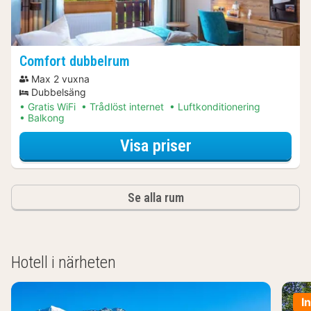
Comfort dubbelrum
Max 2 vuxna
Dubbelsäng
Gratis WiFi
Trådlöst internet
Luftkonditionering
Balkong
för Comfort dubb
Visa priser
Se alla rum
Hotell i närheten
I