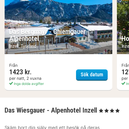
Das Bergmayr - Chiemgauer
Alpenhotel
Ho
Inzell, Tyskland
Inze
Från
Frå
1423 kr.
12
Das Bergmay
Sök datum
per natt, 2 vuxna
per
Inga dolda avgifter
In
Das Wiesgauer - Alpenhotel Inzell
, 4 Stjärnor
Skäm bort dig själv med ett besök på deras