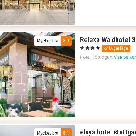
Relexa Waldhotel S
Mycket bra
8.7
, 4 Stjärnor
Lugnt läge
Hotell i
Stuttgart
Visa på ka
Föregående bild
Nästa bild
elaya hotel stuttga
Mycket bra
8.1