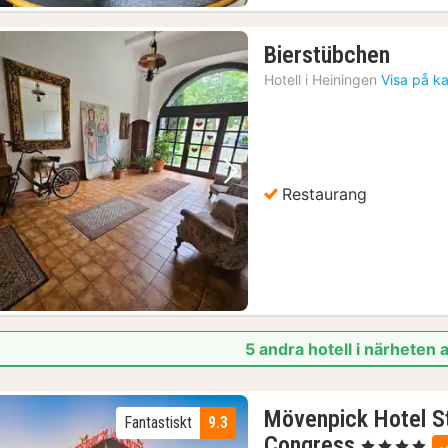
1
Bierstübchen
natt
Hotell i
Heiningen
Visa på k
från
642
kr.
Föregående bild
Nästa bild
Restaurang
5 andra hotell i närheten 
Mövenpick Hotel S
Fantastiskt
9.3
2
Congress
, 4 Stjärnor