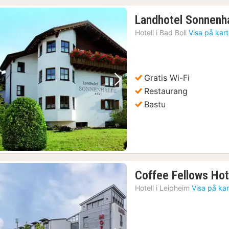
Landhotel Sonnenh
Hotell i
Bad Boll
Visa på kar
Gratis Wi-Fi
Föregående bild
Nästa bild
Restaurang
Bastu
Coffee Fellows Hot
Hotell i
Leipheim
Visa på ka