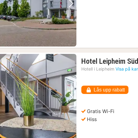
Föregående bild
Nästa bild
Hotel Leipheim Sü
Hotell i
Leipheim
Visa på ka
Lås upp rabatt
Föregående bild
Nästa bild
Gratis Wi-Fi
Hiss