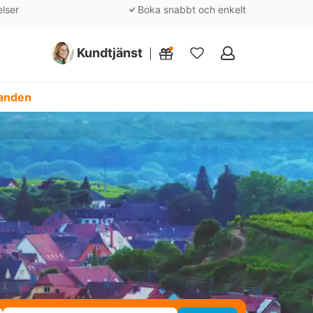
elser
Boka snabbt och enkelt
Kundtjänst
Mina
favoriter
danden