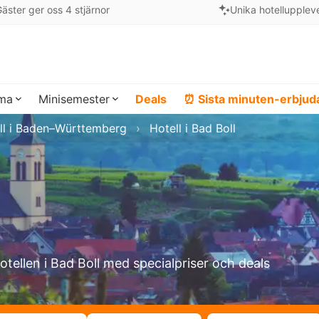
äster ger oss 4 stjärnor
Unika hotellupplev
ema
Minisemester
Deals
⏰ Sista minuten-erbju
ll i Baden–Württemberg
Hotell i Bad Boll
hotellen i Bad Boll med specialpriser och deals