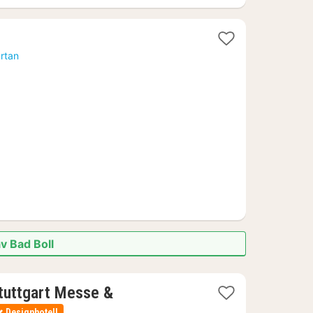
artan
av Bad Boll
tuttgart Messe &
Designhotell