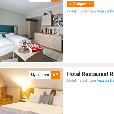
Designhotell
Hotell i
Böblingen
Visa på k
Föregående bild
Nästa bild
Hotel Restaurant 
Mycket bra
8.7
Hotell i
Böblingen
Visa på k
Föregående bild
Nästa bild