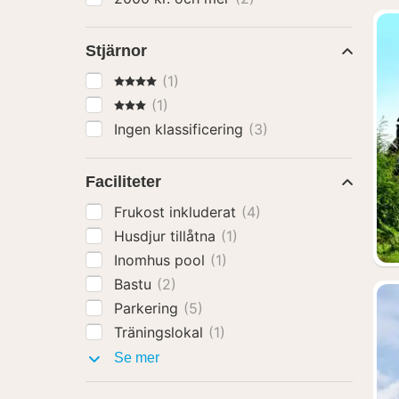
Stjärnor
4 Stjärnor
(1)
3 Stjärnor
(1)
Ingen klassificering
(3)
Faciliteter
Frukost inkluderat
(4)
Husdjur tillåtna
(1)
Inomhus pool
(1)
Bastu
(2)
Parkering
(5)
Träningslokal
(1)
Faciliteter
Se mer