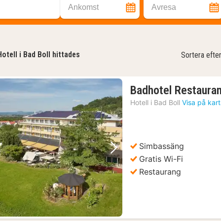
Ankomst
Avresa
Hotell i Bad Boll hittades
Sortera efte
Badhotel Restauran
Hotell i
Bad Boll
Visa på kar
Simbassäng
Föregående bild
Nästa bild
Gratis Wi-Fi
Restaurang