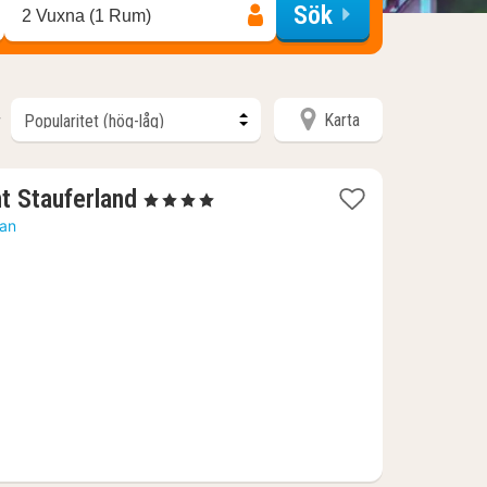
Sök
2 Vuxna (1 Rum)
Karta
r
1
t Stauferland
, 4 Stjärnor
natt
tan
från
1113
kr.