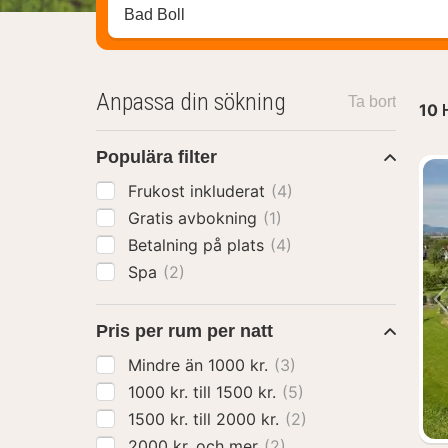
Sök efter hotell, område eller stad
Anpassa din sökning
Ta bort
10
Populära filter
Frukost inkluderat
(4)
Gratis avbokning
(1)
Betalning på plats
(4)
Spa
(2)
Pris per rum per natt
Mindre än 1000 kr.
(3)
1000 kr. till 1500 kr.
(5)
1500 kr. till 2000 kr.
(2)
2000 kr. och mer
(2)