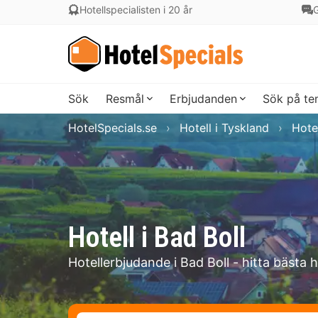
Hotellspecialisten i 20 år
G
Sök
Resmål
Erbjudanden
Sök på t
HotelSpecials.se
Hotell i Tyskland
Hote
Hotell i Bad Boll
Hotellerbjudande i Bad Boll - hitta bästa 