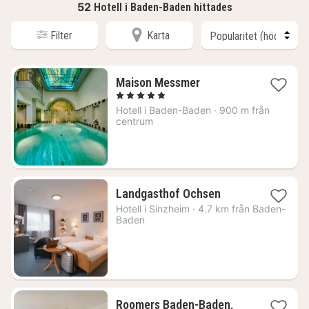
52
Hotell i Baden-Baden hittades
Filter
Karta
1
Maison Messmer
natt
, 5 Stjärnor
från
Hotell i
Baden-Baden
·
900 m från
2492
centrum
kr.
2
Landgasthof Ochsen
nätter
Hotell i
Sinzheim
·
4.7 km från Baden-
för
Baden
1410
kr.
Roomers Baden-Baden,