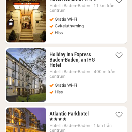
natt
Hotell i
Baden-Baden
·
1.1 km från
från
centrum
1044
Gratis Wi-Fi
kr.
Cykeluthyrning
Hiss
Holiday Inn Express
Baden-Baden, an IHG
1
Hotel
natt
Hotell i
Baden-Baden
·
400 m från
från
centrum
1093
Gratis Wi-Fi
kr.
Hiss
1
Atlantic Parkhotel
natt
, 4 Stjärnor
från
Hotell i
Baden-Baden
·
1 km från
1615
centrum