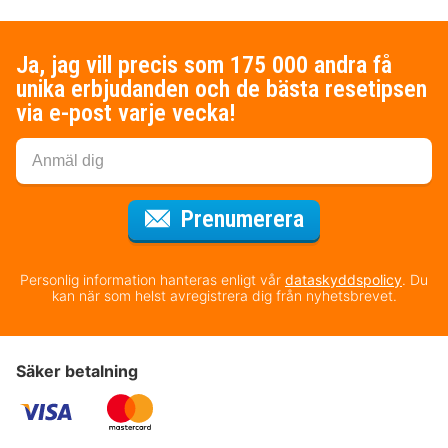
Ja, jag vill precis som 175 000 andra få
unika erbjudanden och de bästa resetipsen
via e-post varje vecka!
för nyhetsbrev
Prenumerera
Personlig information hanteras enligt vår
dataskyddspolicy
. Du
kan när som helst avregistrera dig från nyhetsbrevet.
Säker betalning