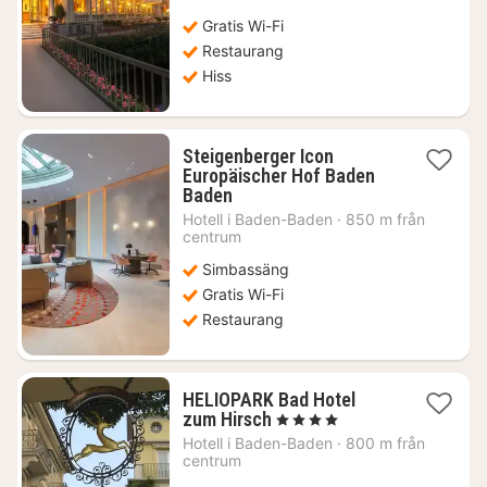
kr.
Gratis Wi-Fi
Restaurang
Hiss
Steigenberger Icon
Europäischer Hof Baden
1
Baden
natt
Hotell i
Baden-Baden
·
850 m från
från
centrum
1903
Simbassäng
kr.
Gratis Wi-Fi
Restaurang
HELIOPARK Bad Hotel
1
zum Hirsch
, 4 Stjärnor
natt
Hotell i
Baden-Baden
·
800 m från
från
centrum
1426