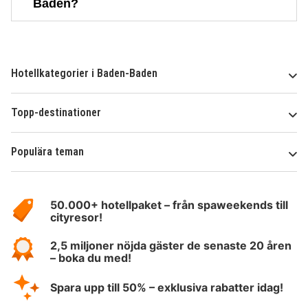
Baden?
Hotellkategorier i Baden-Baden
Topp-destinationer
Populära teman
Om
HotelSpecials
50.000+ hotellpaket – från spaweekends till
cityresor!
2,5 miljoner nöjda gäster de senaste 20 åren
– boka du med!
Spara upp till 50% – exklusiva rabatter idag!