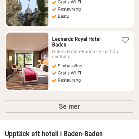
Gratis Wi-Fi
kr.
Restaurang
Bastu
Leonardo Royal Hotel
1
Baden
natt
Hotell i
Baden-Baden
·
2 km från
från
centrum
1490
Simbassäng
kr.
Gratis Wi-Fi
Restaurang
hotell och boenden
Se mer
Upptäck ett hotell i Baden-Baden