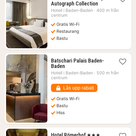
1
Autograph Collection
natt
Hotell i
Baden-Baden
·
400 m från
från
centrum
2404
Gratis Wi-Fi
kr.
Restaurang
Bastu
Batschari Palais Baden-
1
Baden
natt
Hotell i
Baden-Baden
·
500 m från
från
centrum
1057
kr.
Lås upp rabatt
Gratis Wi-Fi
Bastu
Hiss
1
Hotel Römerhof
, 3 Stjärnor