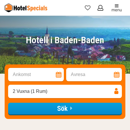
menu
Mina
favoriter
Hotell i Baden-Baden
Ankomst
Avresa
2 Vuxna (1 Rum)
Sök