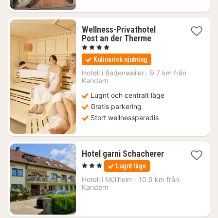
Wellness-Privathotel
1
Post an der Therme
natt
, 4 Stjärnor
från
Kulinarisk njutning
2480
kr.
Hotell i
Badenweiler
·
9.7 km från
Kandern
Lugnt och centralt läge
Gratis parkering
Stort wellnessparadis
1
Hotel garni Schacherer
natt
, 3 Stjärnor
Lugnt läge
från
1175
Hotell i
Müllheim
·
10.9 km från
Kandern
kr.