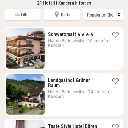
21
Hotell i Kandern hittades
Filter
Karta
1
Schwarzmatt
, 4 Stjärnor
natt
Hotell i
Badenweiler
·
10 km från
från
Kandern
3760
kr.
Landgasthof Grüner
1
Baum
natt
Hotell i
Badenweiler
·
7.4 km från
från
Kandern
1483
kr.
Taste Style Hotel Bären