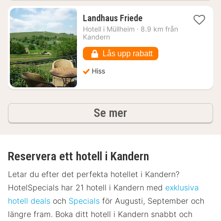
1
Landhaus Friede
natt
Hotell i
Müllheim
·
8.9 km från
från
Kandern
1279
kr.
Lås upp rabatt
Hiss
hotell och boenden
Se mer
Reservera ett hotell i Kandern
Letar du efter det perfekta hotellet i Kandern?
HotelSpecials har 21 hotell i Kandern med
exklusiva
hotell deals
och
Specials
för Augusti, September och
längre fram. Boka ditt hotell i Kandern snabbt och