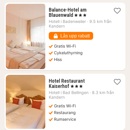
Balance-Hotel am
1
Blauenwald
, 3 Stjärnor
natt
Hotell i
Badenweiler
·
9.5 km från
från
Kandern
1499
kr.
Lås upp rabatt
Gratis Wi-Fi
Cykeluthyrning
Hiss
Hotel Restaurant
1
Kaiserhof
, 3 Stjärnor
natt
Hotell i
Bad Bellingen
·
8.3 km från
från
Kandern
1179
Gratis Wi-Fi
kr.
Restaurang
Rumservice