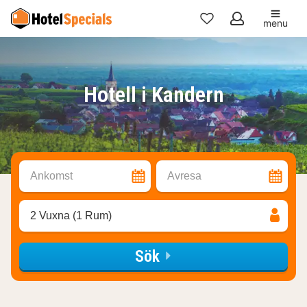
menu
Mina
favoriter
Hotell i Kandern
Ankomst
Avresa
2 Vuxna (1 Rum)
Sök