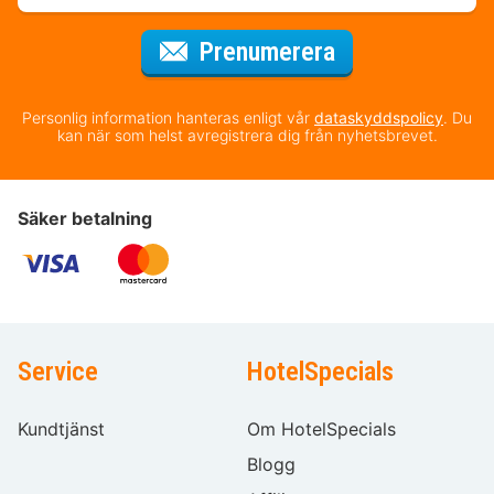
för nyhetsbrev
Prenumerera
Personlig information hanteras enligt vår
dataskyddspolicy
. Du
kan när som helst avregistrera dig från nyhetsbrevet.
Säker betalning
Service
HotelSpecials
Kundtjänst
Om HotelSpecials
Blogg