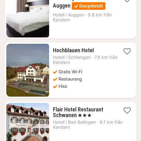
1
Auggen
Designhotell
natt
från
Hotell i
Auggen
·
9.8 km från
Kandern
977
kr.
1
Hochblauen Hotel
natt
Hotell i
Schliengen
·
7.6 km från
från
Kandern
1786
Gratis Wi-Fi
kr.
Restaurang
Hiss
Flair Hotel Restaurant
1
Schwanen
, 3 Stjärnor
natt
Hotell i
Bad Bellingen
·
8.1 km från
från
Kandern
1399
kr.