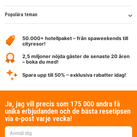
Populära teman
Om
HotelSpecials
50.000+ hotellpaket – från spaweekends till
cityresor!
2,5 miljoner nöjda gäster de senaste 20 åren
– boka du med!
Spara upp till 50% – exklusiva rabatter idag!
Ja, jag vill precis som 175 000 andra få
unika erbjudanden och de bästa resetipsen
via e-post varje vecka!