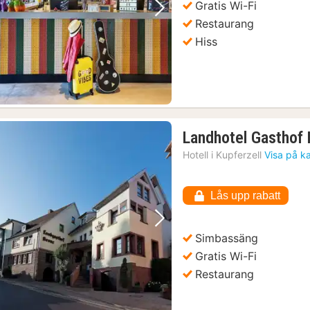
Gratis Wi-Fi
Föregående bild
Nästa bild
Restaurang
Hiss
Landhotel Gasthof
Hotell i
Kupferzell
Visa på k
Lås upp rabatt
Föregående bild
Nästa bild
Simbassäng
Gratis Wi-Fi
Restaurang