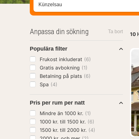
Sök efter hotell, område eller stad
Anpassa din sökning
Ta bort
10
Populära filter
Frukost inkluderat
(6)
Gratis avbokning
(1)
Betalning på plats
(6)
Spa
(4)
Pris per rum per natt
Mindre än 1000 kr.
(1)
1000 kr. till 1500 kr.
(6)
1500 kr. till 2000 kr.
(4)
2000 kr. och mer
(2)