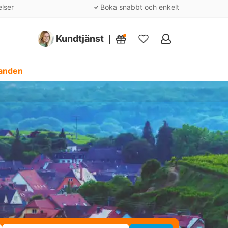
elser
Boka snabbt och enkelt
Kundtjänst
Mina
favoriter
danden