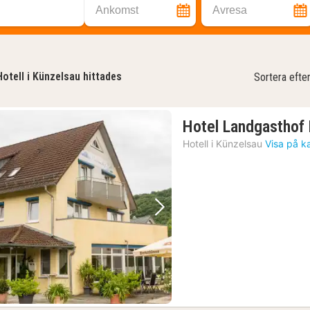
Ankomst
Avresa
Hotell i Künzelsau hittades
Sortera efte
Hotel Landgasthof 
Hotell i
Künzelsau
Visa på k
Föregående bild
Nästa bild