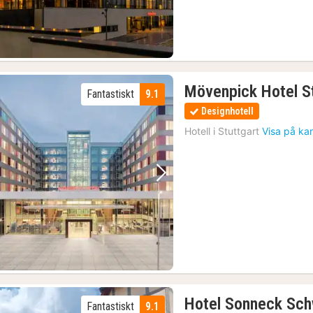
Mövenpick Hotel St
Fantastiskt
9.1
Designhotell
Hotell i
Stuttgart
Visa på ka
Föregående bild
Nästa bild
Hotel Sonneck Sch
Fantastiskt
9.1