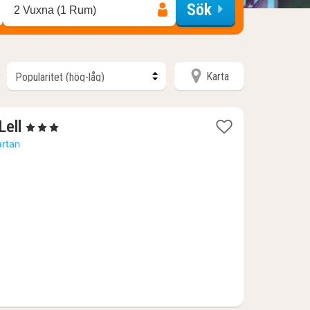
Sök
2 Vuxna (1 Rum)
Karta
r
1
Lell
, 3 Stjärnor
natt
artan
från
1450
kr.