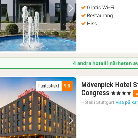
kr.
Gratis Wi-Fi
Föregående bild
Nästa bild
Restaurang
Hiss
4 andra hotell i närheten 
Mövenpick Hotel S
Fantastiskt
9.3
2
Congress
, 4 Stjärnor
nätter
Hotell i
Stuttgart
Visa på ka
för
1080
kr.
Föregående bild
Nästa bild