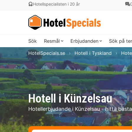
Hotellspecialisten i 20 år
G
Sök
Resmål
Erbjudanden
Sök på t
HotelSpecials.se
Hotell i Tyskland
Hote
Hotell i Künzelsau
Hotellerbjudande i Künzelsau - hitta bäst