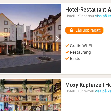
Hotel-Restaurant 
Hotell i
Künzelsau
Visa på k
Lås upp rabatt
Föregående bild
Nästa bild
Gratis Wi-Fi
Restaurang
Bastu
Moxy Kupferzell H
Hotell i
Kupferzell
Visa på k