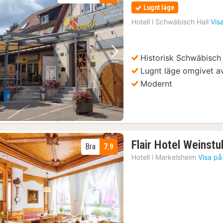
Lugnt läge
Hotell i
Schwäbisch Hall
Vis
Historisk Schwäbisch 
Föregående bild
Nästa bild
Lugnt läge omgivet a
Modernt
Flair Hotel Weinst
Bra
7.9
Hotell i
Markelsheim
Visa på
Föregående bild
Nästa bild