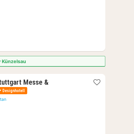
av Künzelsau
tuttgart Messe &
Designhotell
rtan