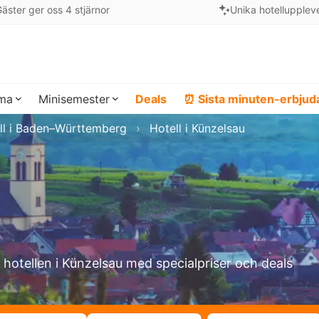
äster ger oss 4 stjärnor
Unika hotellupplev
ema
Minisemester
Deals
⏰ Sista minuten-erbju
ll i Baden–Württemberg
Hotell i Künzelsau
a hotellen i Künzelsau med specialpriser och deals