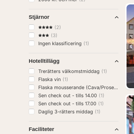
Stjärnor
4 Stjärnor
(2)
3 Stjärnor
(3)
Ingen klassificering
(1)
Hotelltillägg
Trerätters välkomstmiddag
(1)
Flaska vin
(1)
Flaska mousserande (Cava/Prosecco)
(1)
Sen check out - tills 14.00
(1)
Sen check out - tills 17.00
(1)
Daglig 3-rätters middag
(1)
Faciliteter