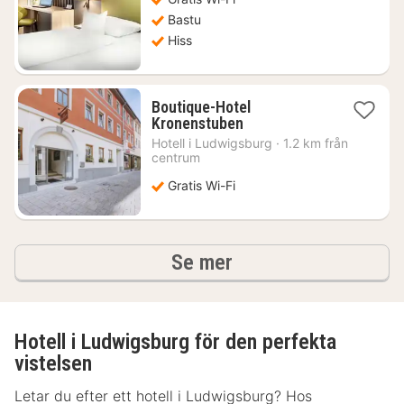
kr.
Bastu
Hiss
Boutique-Hotel
1
Kronenstuben
natt
Hotell i
Ludwigsburg
·
1.2 km från
från
centrum
956
Gratis Wi-Fi
kr.
hotell och boenden
Se mer
Hotell i Ludwigsburg för den perfekta
vistelsen
Letar du efter ett hotell i Ludwigsburg? Hos