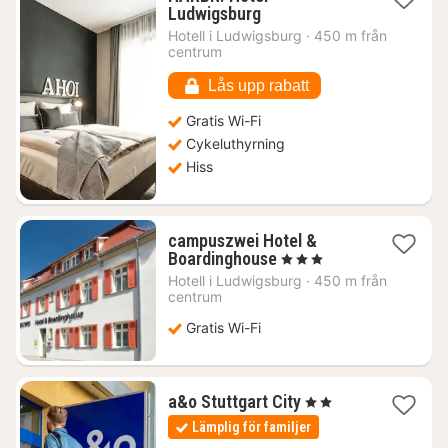
1
Ludwigsburg
natt
Hotell i
Ludwigsburg
·
450 m från
från
centrum
790
kr.
Lås upp rabatt
Gratis Wi-Fi
Cykeluthyrning
Hiss
campuszwei Hotel &
1
Boardinghouse
, 3 Stjärnor
natt
Hotell i
Ludwigsburg
·
450 m från
från
centrum
1055
Gratis Wi-Fi
kr.
2
a&o Stuttgart City
, 2 Stjärnor
nätter
Lämplig för familjer
för