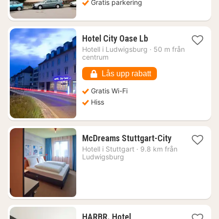
Gratis parkering
1
Hotel City Oase Lb
natt
Hotell i
Ludwigsburg
·
50 m från
från
centrum
853
kr.
Lås upp rabatt
Gratis Wi-Fi
Hiss
1
McDreams Stuttgart-City
natt
Hotell i
Stuttgart
·
9.8 km från
från
Ludwigsburg
560
kr.
HARBR. Hotel