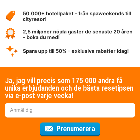
Om
HotelSpecials
50.000+ hotellpaket – från spaweekends till
cityresor!
2,5 miljoner nöjda gäster de senaste 20 åren
– boka du med!
Spara upp till 50% – exklusiva rabatter idag!
Ja, jag vill precis som 175 000 andra få
unika erbjudanden och de bästa resetipsen
via e-post varje vecka!
för nyhetsbrev
Prenumerera