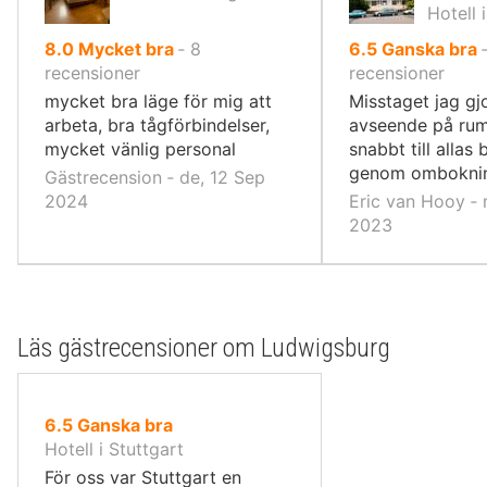
Hotell 
av
av
8.0
Mycket bra
‐
8
6.5
Ganska bra
10,
10,
recensioner
recensioner
mycket bra läge för mig att
Misstaget jag g
arbeta, bra tågförbindelser,
avseende på rum
mycket vänlig personal
snabbt till allas
genom ombokni
Gästrecension ‐ de, 12 Sep
2024
Eric van Hooy ‐ 
2023
Läs gästrecensioner om Ludwigsburg
av
6.5
Ganska bra
10,
Hotell i Stuttgart
För oss var Stuttgart en