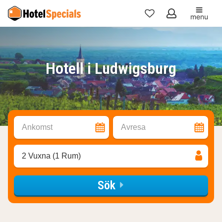
menu
Mina
favoriter
Hotell i Ludwigsburg
Ankomst
Avresa
2 Vuxna (1 Rum)
Sök