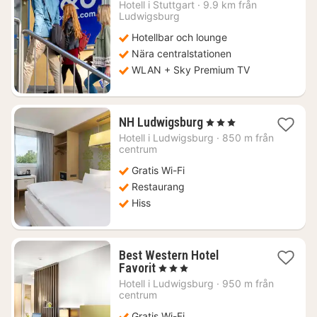
935
Hotell i
Stuttgart
·
9.9 km från
Ludwigsburg
kr.
Hotellbar och lounge
Nära centralstationen
WLAN + Sky Premium TV
1
NH Ludwigsburg
, 3 Stjärnor
natt
Hotell i
Ludwigsburg
·
850 m från
från
centrum
846
Gratis Wi-Fi
kr.
Restaurang
Hiss
Best Western Hotel
1
Favorit
, 3 Stjärnor
natt
Hotell i
Ludwigsburg
·
950 m från
från
centrum
1010
Gratis Wi-Fi