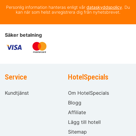
Personlig information hanteras enligt vår
dataskyddspolicy
. Du
kan när som helst avregistrera dig från nyhetsbrevet.
Säker betalning
Service
HotelSpecials
Kundtjänst
Om HotelSpecials
Blogg
Affiliate
Lägg till hotell
Sitemap