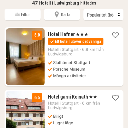
47
Hotell i Ludwigsburg hittades
Filter
Karta
1
Hotel Hafner
, 3 Stjärnor
8.0
natt
Ett hotell utöver det vanliga
från
823
Hotell i
Stuttgart
·
6.8 km från
Ludwigsburg
kr.
Sluthörnet Stuttgart
Porsche Museum
Många aktiviteter
1
Hotel garni Keinath
, 2 Stjärnor
6.5
natt
Hotell i
Stuttgart
·
6 km från
från
Ludwigsburg
505
Billigt
kr.
Lugnt läge