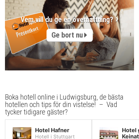
Vem vill du ge en övernattning?
Ge bort nu
Boka hotell online i Ludwigsburg, de bästa
hotellen och tips för din vistelse! – Vad
tycker tidigare gäster?
Hotel Hafner
Hotel 
Keina
Hotell i Stuttgart