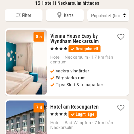
15
Hotell i Neckarsulm hittades
Filter
Karta
Vienna House Easy by
8.5
1
Wyndham Neckarsulm
natt
, 4 Stjärnor
Designhotell
från
1170
Hotell i
Neckarsulm
·
1.7 km från
centrum
kr.
Vackra vingårdar
Färgstarka rum
Tips: Slott & temaparker
1
Hotel am Rosengarten
7.4
natt
, 4 Stjärnor
Lugnt läge
från
1057
Hotell i
Bad Wimpfen
·
7 km från
Neckarsulm
kr.