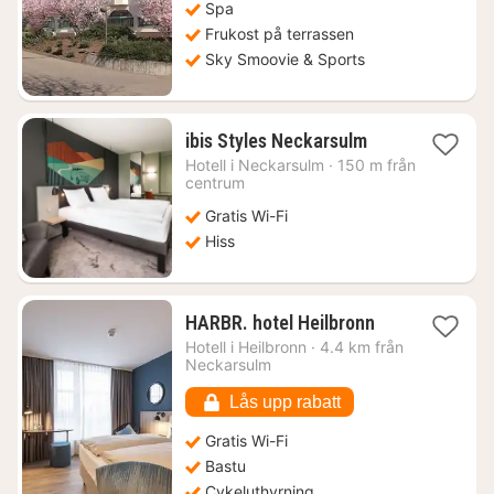
Spa
Frukost på terrassen
Sky Smoovie & Sports
1
ibis Styles Neckarsulm
natt
Hotell i
Neckarsulm
·
150 m från
från
centrum
673
Gratis Wi-Fi
kr.
Hiss
1
HARBR. hotel Heilbronn
natt
Hotell i
Heilbronn
·
4.4 km från
från
Neckarsulm
758
kr.
Lås upp rabatt
Gratis Wi-Fi
Bastu
Cykeluthyrning