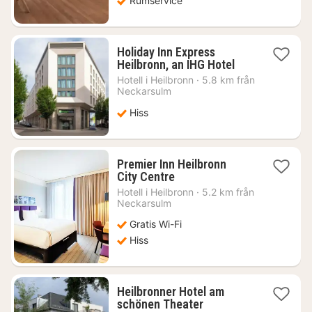
Rumservice
Holiday Inn Express
1
Heilbronn, an IHG Hotel
natt
Hotell i
Heilbronn
·
5.8 km från
från
Neckarsulm
758
Hiss
kr.
Premier Inn Heilbronn
1
City Centre
natt
Hotell i
Heilbronn
·
5.2 km från
från
Neckarsulm
494
Gratis Wi-Fi
kr.
Hiss
Heilbronner Hotel am
1
schönen Theater