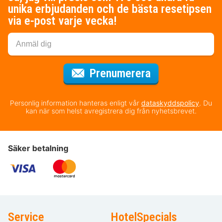
unika erbjudanden och de bästa resetipsen
via e-post varje vecka!
för nyhetsbrev
Prenumerera
Personlig information hanteras enligt vår
dataskyddspolicy
. Du
kan när som helst avregistrera dig från nyhetsbrevet.
Säker betalning
Service
HotelSpecials