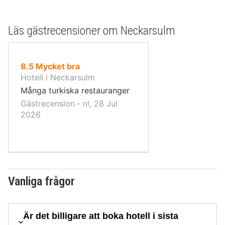
Läs gästrecensioner om Neckarsulm
av
8.5
Mycket bra
10,
Hotell i Neckarsulm
Många turkiska restauranger
Gästrecension ‐ nl, 28 Jul
2026
Vanliga frågor
Är det billigare att boka hotell i sista