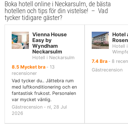
Boka hotell online i Neckarsulm, de bästa
hotellen och tips för din vistelse! – Vad
tycker tidigare gäster?
Vienna House
Hotel
Easy by
Rosen
Wyndham
Hotell 
Neckarsulm
Wimpf
Hotell i Neckarsulm
av
7.4
Bra
‐
8
recen
av
8.5
Mycket bra
‐
13
10,
Gästrecension
10,
recensioner
Vad tycker du.. Jättebra rum
med luftkonditionering och en
fantastisk frukost. Personalen
var mycket vänlig.
Gästrecension ‐ nl, 28 Jul
2026