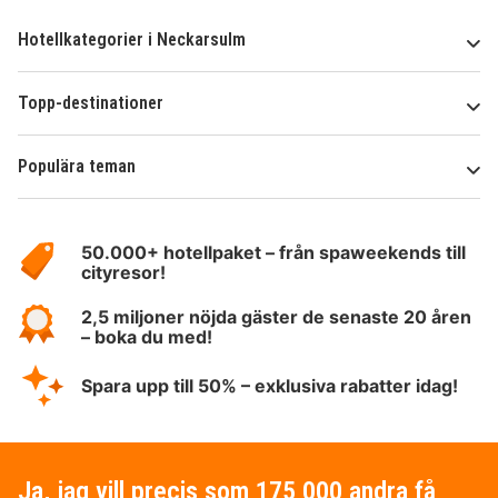
Hotellkategorier i Neckarsulm
Topp-destinationer
Populära teman
Om
HotelSpecials
50.000+ hotellpaket – från spaweekends till
cityresor!
2,5 miljoner nöjda gäster de senaste 20 åren
– boka du med!
Spara upp till 50% – exklusiva rabatter idag!
Ja, jag vill precis som 175 000 andra få