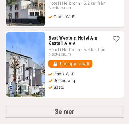
natt
Hotell i
Heilbronn
·
5.2 km från
från
Neckarsulm
698
Gratis Wi-Fi
kr.
Best Western Hotel Am
1
Kastell
, 3 Stjärnor
natt
Hotell i
Heilbronn
·
5.6 km från
från
Neckarsulm
779
kr.
Lås upp rabatt
Gratis Wi-Fi
Restaurang
Bastu
hotell och boenden
Se mer