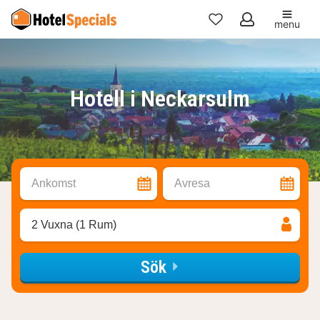
menu
Mina
favoriter
Hotell i Neckarsulm
Ankomst
Avresa
2 Vuxna (1 Rum)
Sök