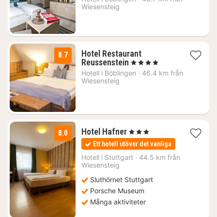
Wiesensteig
kr.
Hotel Restaurant
8.7
2
Reussenstein
, 4 Stjärnor
nätter
Hotell i
Böblingen
·
46.4 km från
för
Wiesensteig
1245
kr.
1
Hotel Hafner
, 3 Stjärnor
8.0
natt
Ett hotell utöver det vanliga
från
823
Hotell i
Stuttgart
·
44.5 km från
Wiesensteig
kr.
Sluthörnet Stuttgart
Porsche Museum
Många aktiviteter