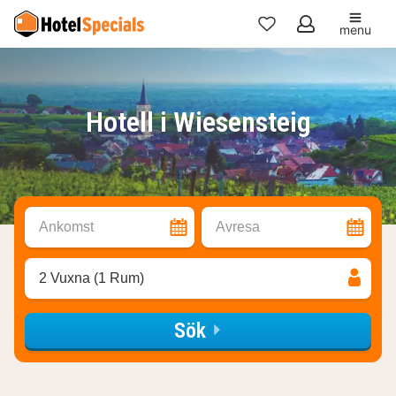
menu
Mina
favoriter
Hotell i Wiesensteig
Ankomst
Avresa
2 Vuxna (1 Rum)
Sök