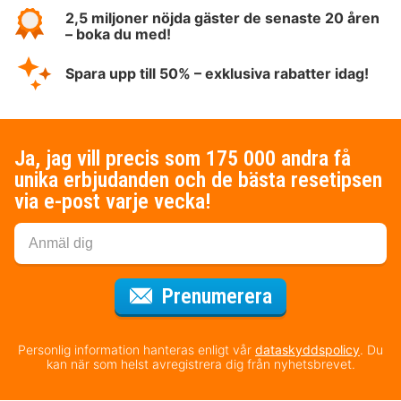
2,5 miljoner nöjda gäster de senaste 20 åren
– boka du med!
Spara upp till 50% – exklusiva rabatter idag!
Ja, jag vill precis som 175 000 andra få
unika erbjudanden och de bästa resetipsen
via e-post varje vecka!
för nyhetsbrev
Prenumerera
Personlig information hanteras enligt vår
dataskyddspolicy
. Du
kan när som helst avregistrera dig från nyhetsbrevet.