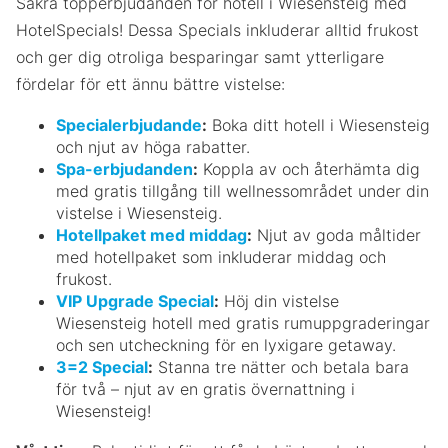
Säkra topperbjudanden för hotell i Wiesensteig med
HotelSpecials! Dessa Specials inkluderar alltid frukost
och ger dig otroliga besparingar samt ytterligare
fördelar för ett ännu bättre vistelse:
Specialerbjudande
:
Boka ditt hotell i Wiesensteig
och njut av höga rabatter.
Spa-erbjudanden
:
Koppla av och återhämta dig
med gratis tillgång till wellnessområdet under din
vistelse i Wiesensteig.
Hotellpaket med middag
:
Njut av goda måltider
med hotellpaket som inkluderar middag och
frukost.
VIP Upgrade Special
:
Höj din vistelse
Wiesensteig hotell med gratis rumuppgraderingar
och sen utcheckning för en lyxigare getaway.
3=2 Special
:
Stanna tre nätter och betala bara
för två – njut av en gratis övernattning i
Wiesensteig!