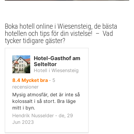
Boka hotell online i Wiesensteig, de bästa
hotellen och tips för din vistelse! – Vad
tycker tidigare gäster?
Hotel-Gasthof am
Selteltor
Hotell i Wiesensteig
av
8.4
Mycket bra
‐
5
10,
recensioner
Mysig atmosfär, det är inte så
kolossalt i så stort. Bra läge
mitt i byn.
Hendrik Nusselder ‐ de, 29
Jun 2023