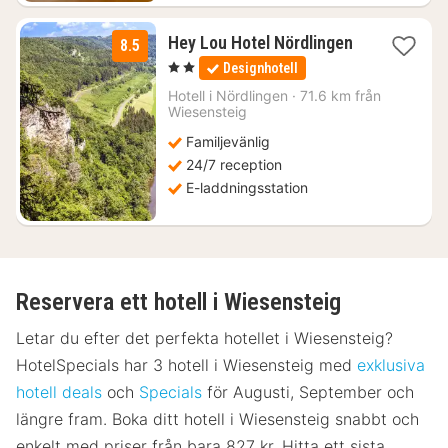
Hey Lou Hotel Nördlingen
8.5
1
, 2 Stjärnor
Designhotell
natt
från
Hotell i
Nördlingen
·
71.6 km från
822
Wiesensteig
kr.
Familjevänlig
24/7 reception
E-laddningsstation
Reservera ett hotell i Wiesensteig
Letar du efter det perfekta hotellet i Wiesensteig?
HotelSpecials har 3 hotell i Wiesensteig med
exklusiva
hotell deals
och
Specials
för Augusti, September och
längre fram. Boka ditt hotell i Wiesensteig snabbt och
enkelt med priser från bara 827 kr. Hitta ett sista