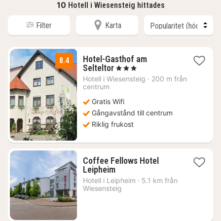
10
Hotell i Wiesensteig hittades
Filter
Karta
Hotel-Gasthof am
8.4
1
Selteltor
, 3 Stjärnor
natt
Hotell i
Wiesensteig
·
200 m från
från
centrum
1289
Gratis Wifi
kr.
Gångavstånd till centrum
Riklig frukost
Coffee Fellows Hotel
1
Leipheim
natt
Hotell i
Leipheim
·
5.1 km från
från
Wiesensteig
827
kr.