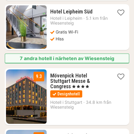
1
Hotel Leipheim Süd
natt
Hotell i
Leipheim
·
5.1 km från
från
Wiesensteig
851
Gratis Wi-Fi
kr.
Hiss
7 andra hotell i närheten av Wiesensteig
Mövenpick Hotel
9.3
Stuttgart Messe &
2
Congress
, 4 Stjärnor
nätter
Designhotell
för
1080
Hotell i
Stuttgart
·
34.8 km från
Wiesensteig
kr.