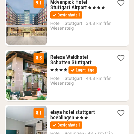
Mövenpick Hotel
9.1
2
Stuttgart Airport
, 4 Stjärnor
nätter
Designhotell
för
1080
Hotell i
Stuttgart
·
34.8 km från
Wiesensteig
kr.
Relexa Waldhotel
8.8
1
Schatten Stuttgart
natt
, 4 Stjärnor
Lugnt läge
från
1304
Hotell i
Stuttgart
·
44.8 km från
Wiesensteig
kr.
elaya hotel stuttgart
8.1
1
boeblingen
, 3 Stjärnor
natt
Designhotell
från
614
Hotell i
Böblingen
·
48.7 km från