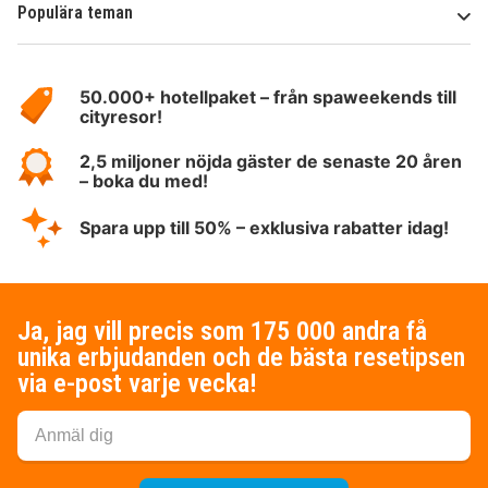
Populära teman
Om
HotelSpecials
50.000+ hotellpaket – från spaweekends till
cityresor!
2,5 miljoner nöjda gäster de senaste 20 åren
– boka du med!
Spara upp till 50% – exklusiva rabatter idag!
Ja, jag vill precis som 175 000 andra få
unika erbjudanden och de bästa resetipsen
via e-post varje vecka!