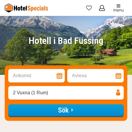
menu
Mina
favoriter
Hotell i Bad Füssing
Ankomst
Avresa
2 Vuxna (1 Rum)
Sök