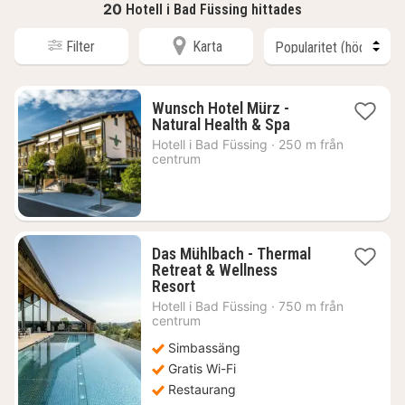
20
Hotell i Bad Füssing hittades
Filter
Karta
Wunsch Hotel Mürz -
1
Natural Health & Spa
natt
Hotell i
Bad Füssing
·
250 m från
från
centrum
2310
kr.
Das Mühlbach - Thermal
Retreat & Wellness
1
Resort
natt
Hotell i
Bad Füssing
·
750 m från
från
centrum
3530
Simbassäng
kr.
Gratis Wi-Fi
Restaurang