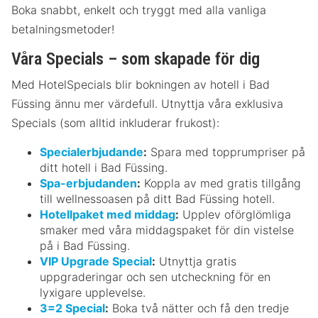
Boka snabbt, enkelt och tryggt med alla vanliga
betalningsmetoder!
Våra Specials – som skapade för dig
Med HotelSpecials blir bokningen av hotell i Bad
Füssing ännu mer värdefull. Utnyttja våra exklusiva
Specials (som alltid inkluderar frukost):
Specialerbjudande
:
Spara med topprumpriser på
ditt hotell i Bad Füssing.
Spa-erbjudanden
:
Koppla av med gratis tillgång
till wellnessoasen på ditt Bad Füssing hotell.
Hotellpaket med middag
:
Upplev oförglömliga
smaker med våra middagspaket för din vistelse
på i Bad Füssing.
VIP Upgrade Special
:
Utnyttja gratis
uppgraderingar och sen utcheckning för en
lyxigare upplevelse.
3=2 Special
:
Boka två nätter och få den tredje