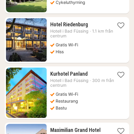
Cykeluthyrning
1
Hotel Riedenburg
natt
Hotell i
Bad Füssing
·
1.1 km från
från
centrum
1376
Gratis Wi-Fi
kr.
Hiss
1
Kurhotel Panland
natt
Hotell i
Bad Füssing
·
300 m från
från
centrum
1197
Gratis Wi-Fi
kr.
Restaurang
Bastu
1
Maximilian Grand Hotel