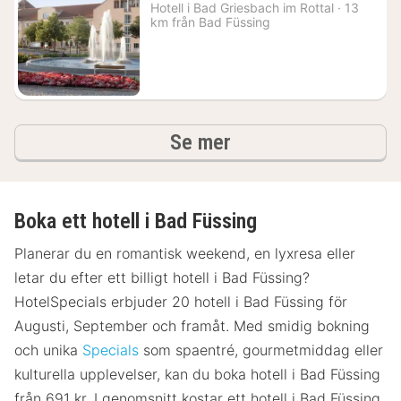
natt
Hotell i
Bad Griesbach im Rottal
·
13
från
km från Bad Füssing
1738
kr.
hotell och boenden
Se mer
Boka ett hotell i Bad Füssing
Planerar du en romantisk weekend, en lyxresa eller
letar du efter ett billigt hotell i Bad Füssing?
HotelSpecials erbjuder 20 hotell i Bad Füssing för
Augusti, September och framåt. Med smidig bokning
och unika
Specials
som spaentré, gourmetmiddag eller
kulturella upplevelser, kan du boka hotell i Bad Füssing
från 691 kr. I genomsnitt kostar ett hotell i Bad Füssing