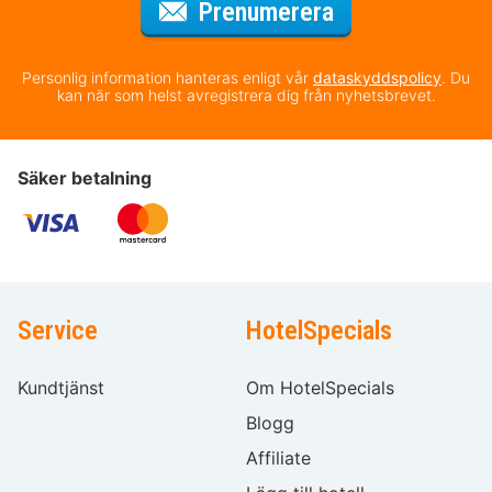
för nyhetsbrev
Prenumerera
Personlig information hanteras enligt vår
dataskyddspolicy
. Du
kan när som helst avregistrera dig från nyhetsbrevet.
Säker betalning
Service
HotelSpecials
Kundtjänst
Om HotelSpecials
Blogg
Affiliate