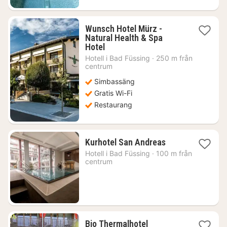
Wunsch Hotel Mürz -
Natural Health & Spa
1
Hotel
natt
Hotell i
Bad Füssing
·
250 m från
från
centrum
1188
Simbassäng
kr.
Gratis Wi-Fi
Restaurang
1
Kurhotel San Andreas
natt
Hotell i
Bad Füssing
·
100 m från
från
centrum
1825
kr.
Bio Thermalhotel