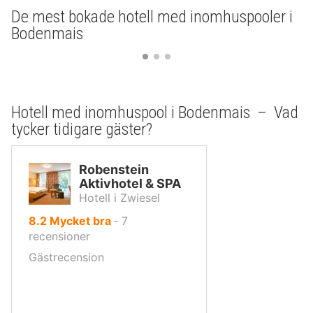
De mest bokade hotell med inomhuspooler i
Bodenmais
Hotell med inomhuspool i Bodenmais – Vad
tycker tidigare gäster?
Robenstein
Aktivhotel & SPA
Hotell i Zwiesel
av
8.2
Mycket bra
‐
7
10,
recensioner
Gästrecension