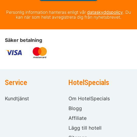
Personlig information hanteras enligt vår
dataskyddspolicy
. Du
kan när som helst avregistrera dig från nyhetsbrevet.
Säker betalning
Service
HotelSpecials
Kundtjänst
Om HotelSpecials
Blogg
Affiliate
Lägg till hotell