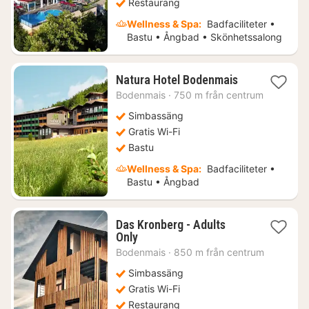
Restaurang
Wellness & Spa:
Badfaciliteter •
Bastu • Ångbad • Skönhetssalong
1
Natura Hotel Bodenmais
natt
Bodenmais
·
750 m från centrum
från
2798
Simbassäng
kr.
Gratis Wi-Fi
Bastu
Wellness & Spa:
Badfaciliteter •
Bastu • Ångbad
Das Kronberg - Adults
1
Only
natt
Bodenmais
·
850 m från centrum
från
1750
Simbassäng
kr.
Gratis Wi-Fi
Restaurang