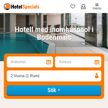
menu
Mina
favoriter
Hotell med inomhuspool i
Bodenmais
Ankomst
Avresa
2 Vuxna (1 Rum)
Sök