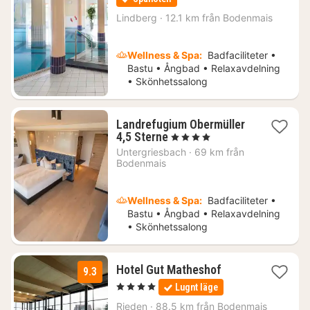
från
1085
Lindberg
·
12.1 km från Bodenmais
kr.
Wellness & Spa:
Badfaciliteter •
Bastu • Ångbad • Relaxavdelning
• Skönhetssalong
Landrefugium Obermüller
1
4,5 Sterne
, 4 Stjärnor
natt
Untergriesbach
·
69 km från
från
Bodenmais
3036
kr.
Wellness & Spa:
Badfaciliteter •
Bastu • Ångbad • Relaxavdelning
• Skönhetssalong
1
Hotel Gut Matheshof
9.3
natt
, 4 Stjärnor
Lugnt läge
från
1896
Rieden
·
88.5 km från Bodenmais