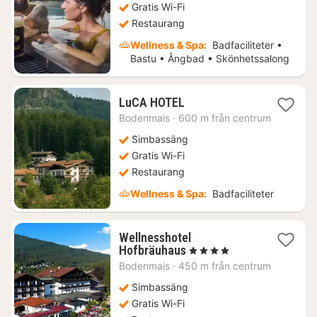
kr.
Gratis Wi-Fi
Restaurang
Wellness & Spa:
Badfaciliteter •
Bastu • Ångbad • Skönhetssalong
1
LuCA HOTEL
natt
Bodenmais
·
600 m från centrum
från
1507
Simbassäng
kr.
Gratis Wi-Fi
Restaurang
Wellness & Spa:
Badfaciliteter
Wellnesshotel
1
Hofbräuhaus
, 4 Stjärnor
natt
Bodenmais
·
450 m från centrum
från
1805
Simbassäng
kr.
Gratis Wi-Fi