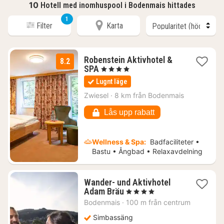
10
Hotell med inomhuspool i Bodenmais hittades
1
Filter
Karta
Robenstein Aktivhotel &
8.2
1
SPA
, 4 Stjärnor
natt
Lugnt läge
från
1379
Zwiesel
·
8 km från Bodenmais
kr.
Lås upp rabatt
Wellness & Spa:
Badfaciliteter •
Bastu • Ångbad • Relaxavdelning
Wander- und Aktivhotel
1
Adam Bräu
, 4 Stjärnor
natt
Bodenmais
·
100 m från centrum
från
1433
Simbassäng