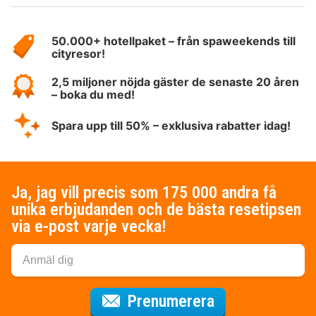
Om
HotelSpecials
50.000+ hotellpaket – från spaweekends till
cityresor!
2,5 miljoner nöjda gäster de senaste 20 åren
– boka du med!
Spara upp till 50% – exklusiva rabatter idag!
Ja, jag vill precis som 175 000 andra få
unika erbjudanden och de bästa resetipsen
via e-post varje vecka!
för nyhetsbrev
Prenumerera