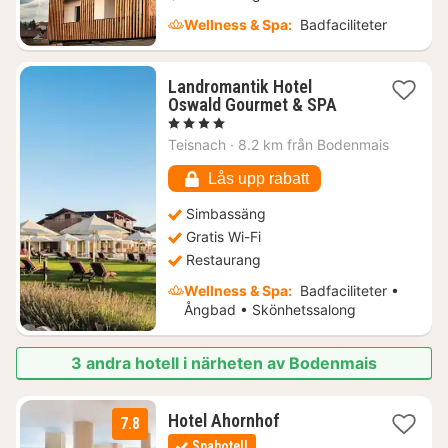
Wellness & Spa:
Badfaciliteter
Landromantik Hotel
1
Oswald Gourmet & SPA
natt
, 4 Stjärnor
från
Teisnach
·
8.2 km från Bodenmais
3680
kr.
Lås upp rabatt
Simbassäng
Gratis Wi-Fi
Restaurang
Wellness & Spa:
Badfaciliteter •
Ångbad • Skönhetssalong
3 andra hotell i närheten av Bodenmais
1
Hotel Ahornhof
7.8
natt
Spahotell