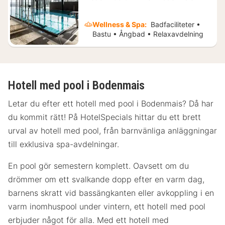
kr.
Wellness & Spa:
Badfaciliteter •
Bastu • Ångbad • Relaxavdelning
Hotell med pool i Bodenmais
Letar du efter ett hotell med pool i Bodenmais? Då har
du kommit rätt! På HotelSpecials hittar du ett brett
urval av hotell med pool, från barnvänliga anläggningar
till exklusiva spa-avdelningar.
En pool gör semestern komplett. Oavsett om du
drömmer om ett svalkande dopp efter en varm dag,
barnens skratt vid bassängkanten eller avkoppling i en
varm inomhuspool under vintern, ett hotell med pool
erbjuder något för alla. Med ett hotell med