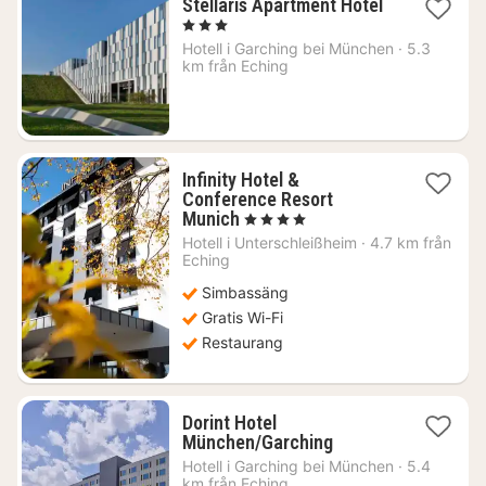
Stellaris Apartment Hotel
1
, 3 Stjärnor
natt
Hotell i
Garching bei München
·
5.3
från
km från Eching
1218
kr.
Infinity Hotel &
Conference Resort
1
Munich
, 4 Stjärnor
natt
Hotell i
Unterschleißheim
·
4.7 km från
från
Eching
1236
Simbassäng
kr.
Gratis Wi-Fi
Restaurang
Dorint Hotel
1
München/Garching
natt
Hotell i
Garching bei München
·
5.4
från
km från Eching