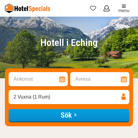
menu
Mina
favoriter
Hotell i Eching
Ankomst
Avresa
2 Vuxna (1 Rum)
Sök