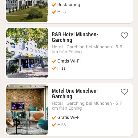
Restaurang
Hiss
B&B Hotel München-
1
Garching
natt
Hotell i
Garching bei München
·
5.6
från
km från Eching
552
Gratis Wi-Fi
kr.
Hiss
Motel One München-
1
Garching
natt
Hotell i
Garching bei München
·
5.7
från
km från Eching
789
Gratis Wi-Fi
kr.
Hiss