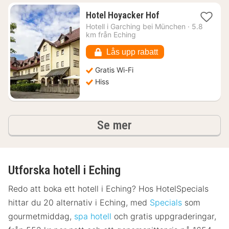
1
Hotel Hoyacker Hof
natt
Hotell i
Garching bei München
·
5.8
från
km från Eching
865
kr.
Lås upp rabatt
Gratis Wi-Fi
Hiss
hotell och boenden
Se mer
Utforska hotell i Eching
Redo att boka ett hotell i Eching? Hos HotelSpecials
hittar du 20 alternativ i Eching, med
Specials
som
gourmetmiddag,
spa hotell
och gratis uppgraderingar,