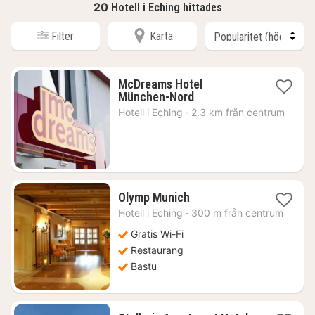
20
Hotell i Eching hittades
Filter
Karta
McDreams Hotel
1
München-Nord
natt
Hotell i
Eching
·
2.3 km från centrum
från
581
kr.
1
Olymp Munich
natt
Hotell i
Eching
·
300 m från centrum
från
975
Gratis Wi-Fi
kr.
Restaurang
Bastu