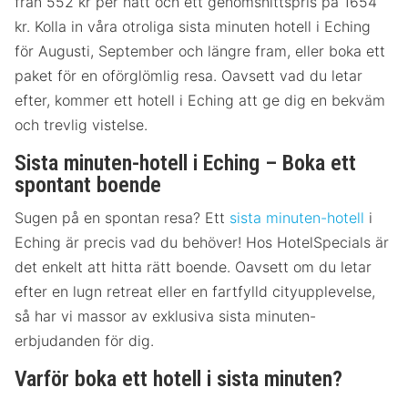
från 552 kr per natt och ett genomsnittspris på 1654
kr. Kolla in våra otroliga sista minuten hotell i Eching
för Augusti, September och längre fram, eller boka ett
paket för en oförglömlig resa. Oavsett vad du letar
efter, kommer ett hotell i Eching att ge dig en bekväm
och trevlig vistelse.
Sista minuten-hotell i Eching – Boka ett
spontant boende
Sugen på en spontan resa? Ett
sista minuten-hotell
i
Eching är precis vad du behöver! Hos HotelSpecials är
det enkelt att hitta rätt boende. Oavsett om du letar
efter en lugn retreat eller en fartfylld cityupplevelse,
så har vi massor av exklusiva sista minuten-
erbjudanden för dig.
Varför boka ett hotell i sista minuten?