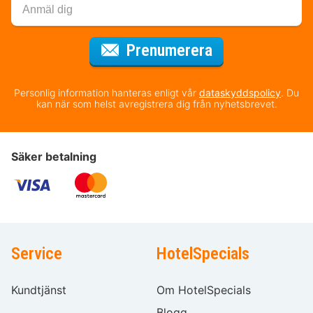
för nyhetsbrev
Prenumerera
Personlig information hanteras enligt vår
dataskyddspolicy
. Du
kan när som helst avregistrera dig från nyhetsbrevet.
Säker betalning
Service
HotelSpecials
Kundtjänst
Om HotelSpecials
Blogg