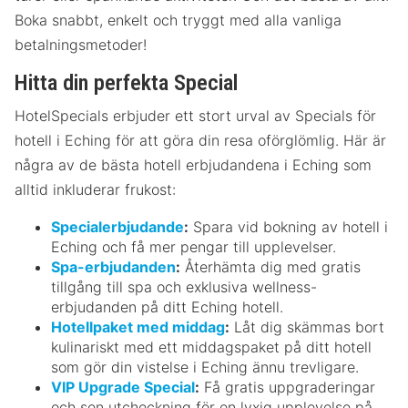
Boka snabbt, enkelt och tryggt med alla vanliga
betalningsmetoder!
Hitta din perfekta Special
HotelSpecials erbjuder ett stort urval av Specials för
hotell i Eching för att göra din resa oförglömlig. Här är
några av de bästa hotell erbjudandena i Eching som
alltid inkluderar frukost:
Specialerbjudande
:
Spara vid bokning av hotell i
Eching och få mer pengar till upplevelser.
Spa-erbjudanden
:
Återhämta dig med gratis
tillgång till spa och exklusiva wellness-
erbjudanden på ditt Eching hotell.
Hotellpaket med middag
:
Låt dig skämmas bort
kulinariskt med ett middagspaket på ditt hotell
som gör din vistelse i Eching ännu trevligare.
VIP Upgrade Special
:
Få gratis uppgraderingar
och sen utcheckning för en lyxig upplevelse på