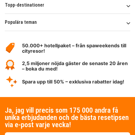
Topp-destinationer
Populära teman
Om
HotelSpecials
50.000+ hotellpaket – från spaweekends till
cityresor!
2,5 miljoner nöjda gäster de senaste 20 åren
– boka du med!
Spara upp till 50% – exklusiva rabatter idag!
Ja, jag vill precis som 175 000 andra få
unika erbjudanden och de bästa resetipsen
via e-post varje vecka!