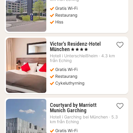
946
Gratis Wi-Fi
kr.
Restaurang
Hiss
Victor's Residenz-Hotel
1
München
, 4 Stjärnor
natt
Hotell i
Unterschleißheim
·
4.3 km
från
från Eching
714
Gratis Wi-Fi
kr.
Restaurang
Cykeluthyrning
Courtyard by Marriott
1
Munich Garching
natt
Hotell i
Garching bei München
·
5.3
från
km från Eching
838
Gratis Wi-Fi
kr.