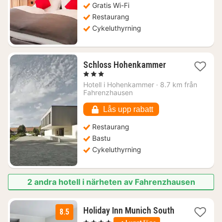
Gratis Wi-Fi
kr.
Restaurang
Cykeluthyrning
1
Schloss Hohenkammer
natt
, 3 Stjärnor
från
Hotell i
Hohenkammer
·
8.7 km från
1208
Fahrenzhausen
kr.
Lås upp rabatt
Restaurang
Bastu
Cykeluthyrning
2 andra hotell i närheten av Fahrenzhausen
2
Holiday Inn Munich South
8.5
nätter