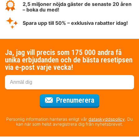
2,5 miljoner nöjda gäster de senaste 20 åren
– boka du med!
Spara upp till 50% – exklusiva rabatter idag!
Ja, jag vill precis som 175 000 andra få
unika erbjudanden och de bästa resetipsen
via e-post varje vecka!
för nyhetsbrev
Prenumerera
Personlig information hanteras enligt vår
dataskyddspolicy
. Du
kan när som helst avregistrera dig från nyhetsbrevet.