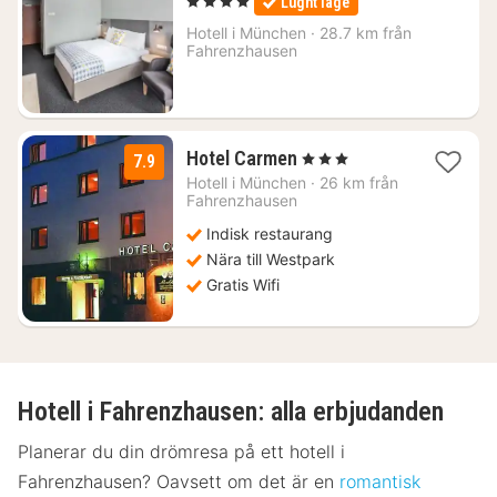
, 4 Stjärnor
Lugnt läge
för
916
Hotell i
München
·
28.7 km från
Fahrenzhausen
kr.
3
Hotel Carmen
, 3 Stjärnor
7.9
nätter
Hotell i
München
·
26 km från
för
Fahrenzhausen
917
Indisk restaurang
kr.
Nära till Westpark
Gratis Wifi
Hotell i Fahrenzhausen: alla erbjudanden
Planerar du din drömresa på ett hotell i
Fahrenzhausen? Oavsett om det är en
romantisk