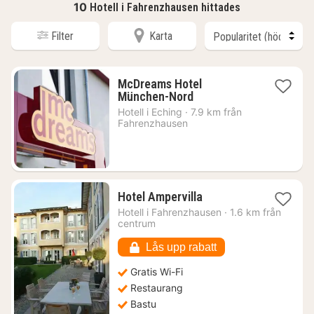
10
Hotell i Fahrenzhausen hittades
Filter
Karta
McDreams Hotel
1
München-Nord
natt
Hotell i
Eching
·
7.9 km från
från
Fahrenzhausen
581
kr.
1
Hotel Ampervilla
natt
Hotell i
Fahrenzhausen
·
1.6 km från
från
centrum
776
kr.
Lås upp rabatt
Gratis Wi-Fi
Restaurang
Bastu