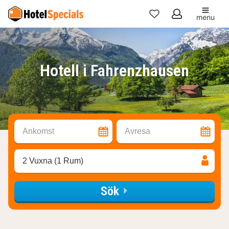
menu
Mina
favoriter
Hotell i Fahrenzhausen
Ankomst
Avresa
2 Vuxna (1 Rum)
Sök