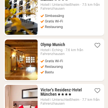
natt
Hotell i
Unterschleißheim
·
7.5 km från
från
Fahrenzhausen
1168
Simbassäng
kr.
Gratis Wi-Fi
Restaurang
1
Olymp Munich
natt
Hotell i
Eching
·
7.6 km från
från
Fahrenzhausen
975
Gratis Wi-Fi
kr.
Restaurang
Bastu
Victor's Residenz-Hotel
1
München
, 4 Stjärnor
natt
Hotell i
Unterschleißheim
·
7.7 km från
från
Fahrenzhausen
714