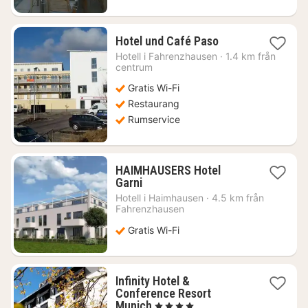
1
Hotel und Café Paso
natt
Hotell i
Fahrenzhausen
·
1.4 km från
från
centrum
1117
Gratis Wi-Fi
kr.
Restaurang
Rumservice
HAIMHAUSERS Hotel
1
Garni
natt
Hotell i
Haimhausen
·
4.5 km från
från
Fahrenzhausen
844
Gratis Wi-Fi
kr.
Infinity Hotel &
Conference Resort
1
Munich
, 4 Stjärnor