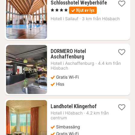
Schlosshotel Weyberhöfe
1
, 4 Stjärnor
Njut av lyx
natt
från
Hotell i
Sailauf
·
3 km från Hösbach
2469
kr.
DORMERO Hotel
1
Aschaffenburg
natt
Hotell i
Aschaffenburg
·
4.4 km från
från
Hösbach
854
Gratis Wi-Fi
kr.
Hiss
1
Landhotel Klingerhof
natt
Hotell i
Hösbach
·
4.2 km från
från
centrum
914
Simbassäng
kr.
Gratis Wi-Fi