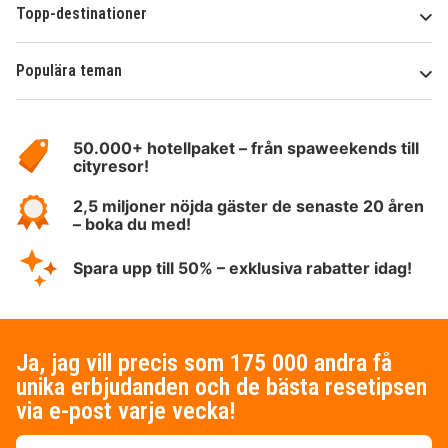
Topp-destinationer
Populära teman
Om
HotelSpecials
50.000+ hotellpaket – från spaweekends till
cityresor!
2,5 miljoner nöjda gäster de senaste 20 åren
– boka du med!
Spara upp till 50% – exklusiva rabatter idag!
Ja, jag vill precis som 175 000 andra få
unika erbjudanden och de bästa resetipsen
via e-post varje vecka!