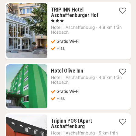
TRIP INN Hotel
1
Aschaffenburger Hof
natt
, 3 Stjärnor
från
Hotell i
Aschaffenburg
·
4.8 km från
677
Hösbach
kr.
Gratis Wi-Fi
Hiss
1
Hotel Olive Inn
natt
Hotell i
Aschaffenburg
·
4.6 km från
från
Hösbach
985
Gratis Wi-Fi
kr.
Hiss
Tripinn POSTApart
1
Aschaffenburg
natt
Hotell i
Aschaffenburg
·
5 km från