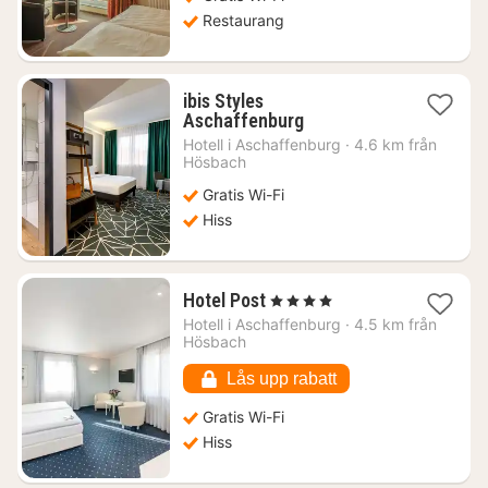
Restaurang
ibis Styles
1
Aschaffenburg
natt
Hotell i
Aschaffenburg
·
4.6 km från
från
Hösbach
938
Gratis Wi-Fi
kr.
Hiss
1
Hotel Post
, 4 Stjärnor
natt
Hotell i
Aschaffenburg
·
4.5 km från
från
Hösbach
964
kr.
Lås upp rabatt
Gratis Wi-Fi
Hiss