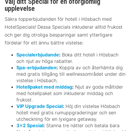
Välj ditt Special för en oförglömlig
upplevelse
Säkra topperbjudanden för hotell i Hösbach med
HotelSpecials! Dessa Specials inkluderar alltid frukost
och ger dig otroliga besparingar samt ytterligare
fördelar för ett ännu bättre vistelse:
Specialerbjudande
:
Boka ditt hotell i Hösbach
och njut av höga rabatter.
Spa-erbjudanden
:
Koppla av och återhämta dig
med gratis tillgång till wellnessområdet under din
vistelse i Hösbach.
Hotellpaket med middag
:
Njut av goda måltider
med hotellpaket som inkluderar middag och
frukost.
VIP Upgrade Special
:
Höj din vistelse Hösbach
hotell med gratis rumuppgraderingar och sen
utcheckning för en lyxigare getaway.
3=2 Special
:
Stanna tre nätter och betala bara