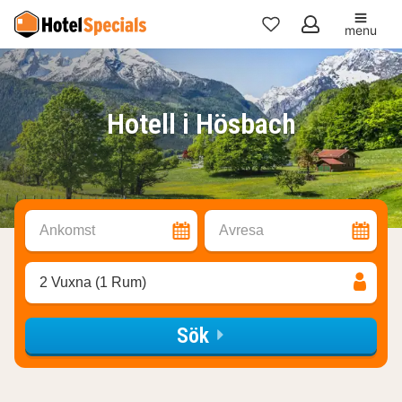
menu
Mina
favoriter
Hotell i Hösbach
Ankomst
Avresa
2 Vuxna (1 Rum)
Sök