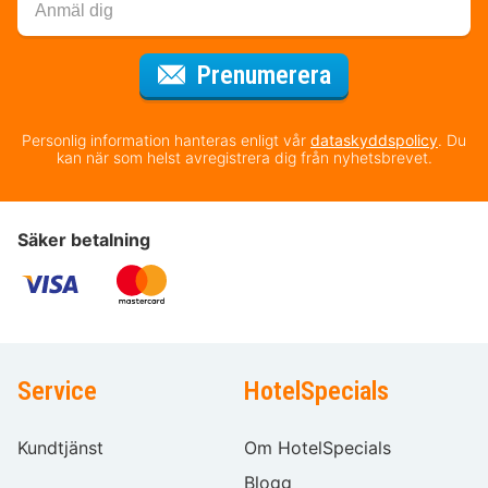
för nyhetsbrev
Prenumerera
Personlig information hanteras enligt vår
dataskyddspolicy
. Du
kan när som helst avregistrera dig från nyhetsbrevet.
Säker betalning
Service
HotelSpecials
Kundtjänst
Om HotelSpecials
Blogg