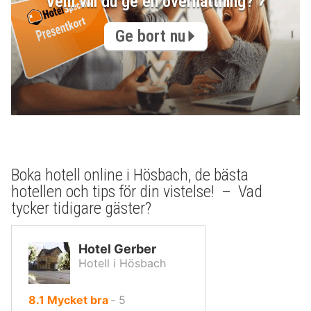
Vem vill du ge en övernattning?
Ge bort nu
Boka hotell online i Hösbach, de bästa
hotellen och tips för din vistelse! – Vad
tycker tidigare gäster?
Hotel Gerber
Hotell i Hösbach
av
8.1
Mycket bra
‐
5