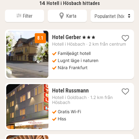
14
Hotell i Hösbach hittades
Filter
Karta
1
Hotel Gerber
, 3 Stjärnor
8.1
natt
Hotell i
Hösbach
·
2 km från centrum
från
1097
Familjeägt hotell
kr.
Lugnt läge i naturen
Nära Frankfurt
1
Hotel Russmann
natt
Hotell i
Goldbach
·
1.2 km från
från
Hösbach
1025
Gratis Wi-Fi
kr.
Hiss