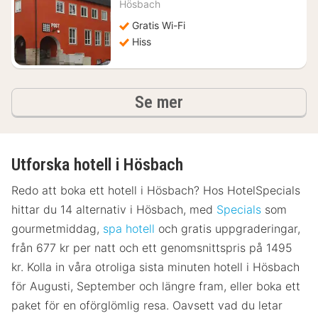
från
Hösbach
739
Gratis Wi-Fi
kr.
Hiss
hotell och boenden
Se mer
Utforska hotell i Hösbach
Redo att boka ett hotell i Hösbach? Hos HotelSpecials
hittar du 14 alternativ i Hösbach, med
Specials
som
gourmetmiddag,
spa hotell
och gratis uppgraderingar,
från 677 kr per natt och ett genomsnittspris på 1495
kr. Kolla in våra otroliga sista minuten hotell i Hösbach
för Augusti, September och längre fram, eller boka ett
paket för en oförglömlig resa. Oavsett vad du letar