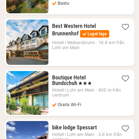
Bastu
Best Western Hotel
1
Brunnenhof
Lugnt läge
natt
från
Hotell i
Weibersbrunn
·
16.8 km från
Lohr am Main
1394
kr.
Boutique Hotel
1
Bundschuh
, 3 Stjärnor
natt
Hotell i
Lohr am Main
·
400 m från
från
centrum
1257
Gratis Wi-Fi
kr.
1
bike lodge Spessart
natt
Hotell i
Lohr am Main
·
3.6 km från
från