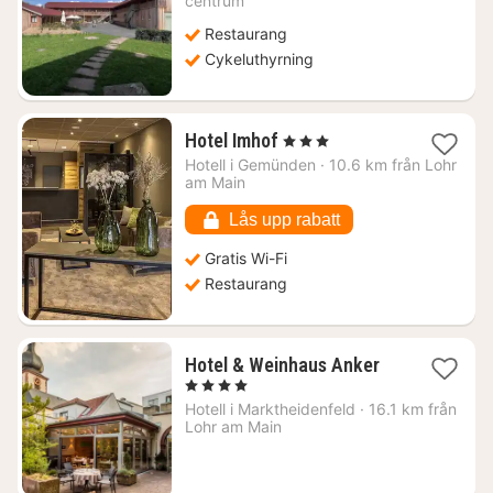
centrum
1097
Restaurang
kr.
Cykeluthyrning
1
Hotel Imhof
, 3 Stjärnor
natt
Hotell i
Gemünden
·
10.6 km från Lohr
från
am Main
1345
kr.
Lås upp rabatt
Gratis Wi-Fi
Restaurang
1
Hotel & Weinhaus Anker
natt
, 4 Stjärnor
från
Hotell i
Marktheidenfeld
·
16.1 km från
1606
Lohr am Main
kr.