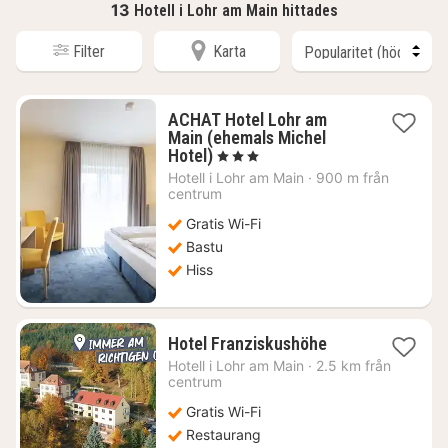
13
Hotell i Lohr am Main hittades
Filter
Karta
ACHAT Hotel Lohr am
Main (ehemals Michel
1
Hotel)
, 3 Stjärnor
natt
Hotell i
Lohr am Main
·
900 m från
från
centrum
818
Gratis Wi-Fi
kr.
Bastu
Hiss
1
Hotel Franziskushöhe
natt
Hotell i
Lohr am Main
·
2.5 km från
från
centrum
1091
Gratis Wi-Fi
kr.
Restaurang