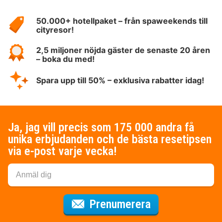
Om
HotelSpecials
50.000+ hotellpaket – från spaweekends till
cityresor!
2,5 miljoner nöjda gäster de senaste 20 åren
– boka du med!
Spara upp till 50% – exklusiva rabatter idag!
Ja, jag vill precis som 175 000 andra få
unika erbjudanden och de bästa resetipsen
via e-post varje vecka!
för nyhetsbrev
Prenumerera