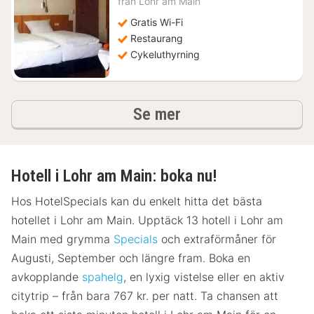
från Lohr am Main
1118
Gratis Wi-Fi
kr.
Restaurang
Cykeluthyrning
hotell och boenden
Se mer
Hotell i Lohr am Main: boka nu!
Hos HotelSpecials kan du enkelt hitta det bästa
hotellet i Lohr am Main. Upptäck 13 hotell i Lohr am
Main med grymma
Specials
och extraförmåner för
Augusti, September och längre fram. Boka en
avkopplande
spahelg
, en lyxig vistelse eller en aktiv
citytrip – från bara 767 kr. per natt. Ta chansen att