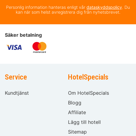
Personlig information hanteras enligt vår
dataskyddspolicy
. Du
kan när som helst avregistrera dig från nyhetsbrevet.
Säker betalning
Service
HotelSpecials
Kundtjänst
Om HotelSpecials
Blogg
Affiliate
Lägg till hotell
Sitemap