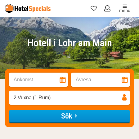
menu
Mina
favoriter
Hotell i Lohr am Main
Ankomst
Avresa
2 Vuxna (1 Rum)
Sök