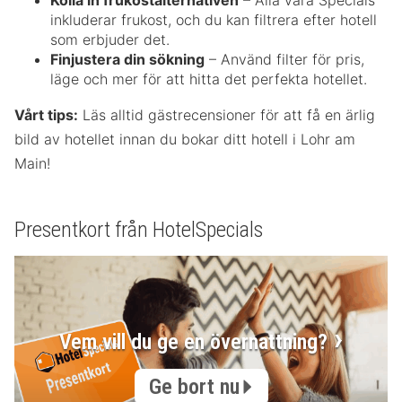
Kolla in frukostalternativen
– Alla våra Specials
inkluderar frukost, och du kan filtrera efter hotell
som erbjuder det.
Finjustera din sökning
– Använd filter för pris,
läge och mer för att hitta det perfekta hotellet.
Vårt tips:
Läs alltid gästrecensioner för att få en ärlig
bild av hotellet innan du bokar ditt hotell i Lohr am
Main!
Presentkort från HotelSpecials
Vem vill du ge en övernattning?
Ge bort nu