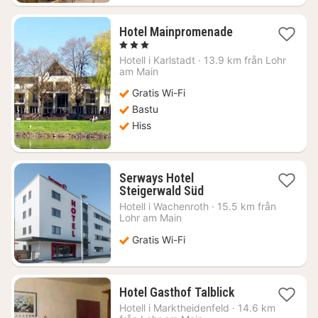
1
Hotel Mainpromenade
natt
, 3 Stjärnor
från
Hotell i
Karlstadt
·
13.9 km från Lohr
1142
am Main
kr.
Gratis Wi-Fi
Bastu
Hiss
Serways Hotel
1
Steigerwald Süd
natt
Hotell i
Wachenroth
·
15.5 km från
från
Lohr am Main
767
Gratis Wi-Fi
kr.
1
Hotel Gasthof Talblick
natt
Hotell i
Marktheidenfeld
·
14.6 km
från