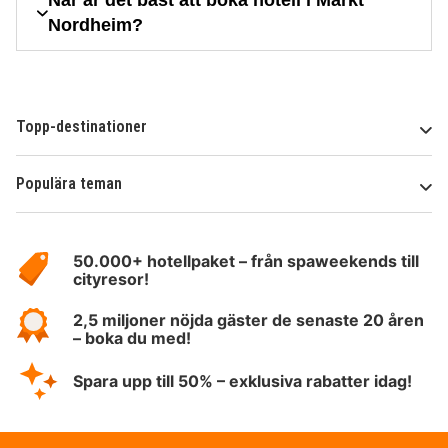
När är det bäst att boka hotell i Markt
Nordheim?
Topp-destinationer
Populära teman
Om
HotelSpecials
50.000+ hotellpaket – från spaweekends till
cityresor!
2,5 miljoner nöjda gäster de senaste 20 åren
– boka du med!
Spara upp till 50% – exklusiva rabatter idag!