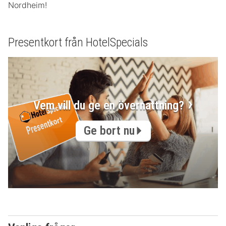
Nordheim!
Presentkort från HotelSpecials
Vem vill du ge en övernattning?
Ge bort nu