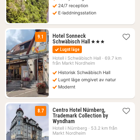
24/7 reception
E-laddningsstation
Hotel Sonneck
9.1
1
Schwäbisch Hall
, 3 Stjärnor
natt
Lugnt läge
från
1105
Hotell i
Schwäbisch Hall
·
69.7 km
från Markt Nordheim
kr.
Historisk Schwäbisch Hall
Lugnt läge omgivet av natur
Modernt
Centro Hotel Nürnberg,
8.7
Trademark Collection by
1
Wyndham
natt
Hotell i
Nürnberg
·
53.2 km från
från
Markt Nordheim
646