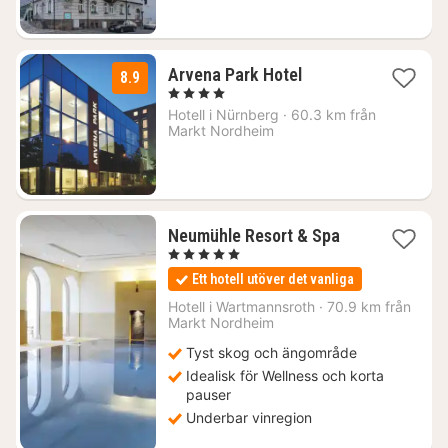
kr.
1
Arvena Park Hotel
8.9
natt
, 4 Stjärnor
från
Hotell i
Nürnberg
·
60.3 km från
998
Markt Nordheim
kr.
1
Neumühle Resort & Spa
natt
, 5 Stjärnor
från
Ett hotell utöver det vanliga
3168
kr.
Hotell i
Wartmannsroth
·
70.9 km från
Markt Nordheim
Tyst skog och ängområde
Idealisk för Wellness och korta
pauser
Underbar vinregion