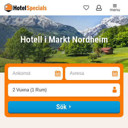
menu
Mina
favoriter
Hotell i Markt Nordheim
Ankomst
Avresa
2 Vuxna (1 Rum)
Sök