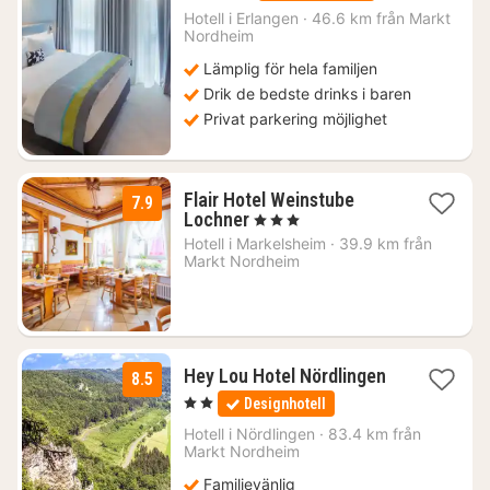
från
Hotell i
Erlangen
·
46.6 km från Markt
Nordheim
1414
kr.
Lämplig för hela familjen
Drik de bedste drinks i baren
Privat parkering möjlighet
Flair Hotel Weinstube
7.9
1
Lochner
, 3 Stjärnor
natt
Hotell i
Markelsheim
·
39.9 km från
från
Markt Nordheim
1237
kr.
Hey Lou Hotel Nördlingen
8.5
1
, 2 Stjärnor
Designhotell
natt
från
Hotell i
Nördlingen
·
83.4 km från
822
Markt Nordheim
kr.
Familjevänlig