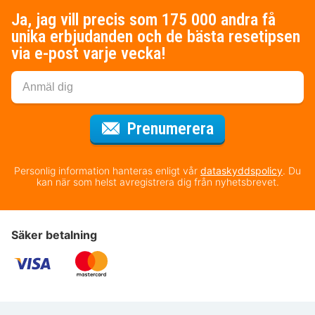
Ja, jag vill precis som 175 000 andra få
unika erbjudanden och de bästa resetipsen
via e-post varje vecka!
för nyhetsbrev
Prenumerera
Personlig information hanteras enligt vår
dataskyddspolicy
. Du
kan när som helst avregistrera dig från nyhetsbrevet.
Säker betalning