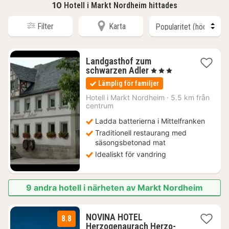
10
Hotell i Markt Nordheim hittades
Filter
Karta
Landgasthof zum
1
schwarzen Adler
, 3 Stjärnor
natt
Lämplig för familjer
från
987
Hotell i
Markt Nordheim
·
5.5 km från
centrum
kr.
Ladda batterierna i Mittelfranken
Traditionell restaurang med
säsongsbetonad mat
Idealiskt för vandring
9 andra hotell i närheten av Markt Nordheim
NOVINA HOTEL
8.8
Herzogenaurach Herzo-