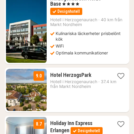
1
Base
, 4 Stjärnor
natt
Designhotell
från
1272
Hotell i
Herzogenaurach
·
40 km från
Markt Nordheim
kr.
Kulinariska läckerheter prisbelönt
kök
WiFi
Optimala kommunikationer
1
Hotel HerzogsPark
9.0
natt
Hotell i
Herzogenaurach
·
37.4 km
från
från Markt Nordheim
1425
kr.
Holiday Inn Express
8.7
1
Erlangen
Designhotell
natt