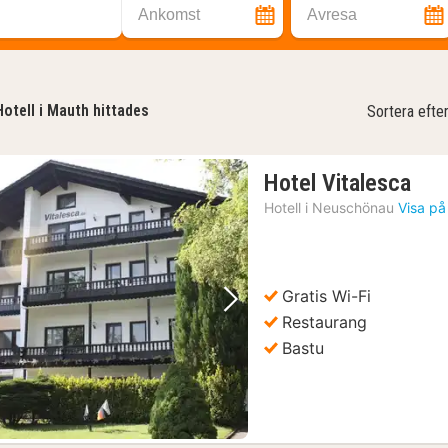
Ankomst
Avresa
Hotell i Mauth hittades
Sortera efte
1
Hotel Vitalesca
nat
Hotell i
Neuschönau
Visa på
frå
687
kr.
Gratis Wi-Fi
Föregående bild
Nästa bild
Restaurang
Bastu