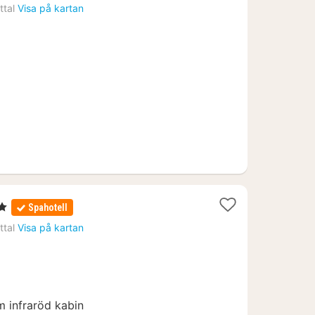
natt
ttal
Visa på kartan
från
1739
kr.
ärnor
Spahotell
ttal
Visa på kartan
2
m infraröd kabin