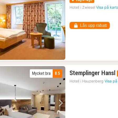
Hotell i
Zwiesel
Visa på kart
Lås upp rabatt
Föregående bild
Nästa bild
Stemplinger Hansl
Mycket bra
8.5
Hotell i
Hauzenberg
Visa på
Föregående bild
Nästa bild