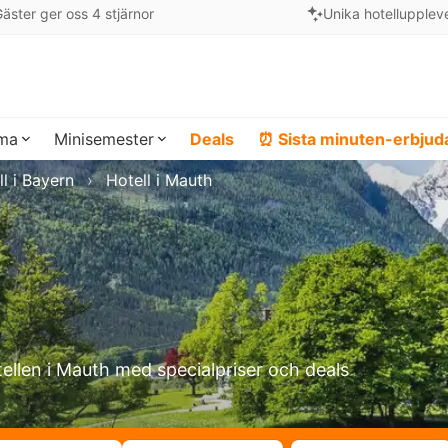
äster ger oss 4 stjärnor
Unika hotellupplev
ema
Minisemester
Deals
⏰ Sista minuten-erbju
l i Bayern
Hotell i Mauth
tellen i Mauth med specialpriser och deals