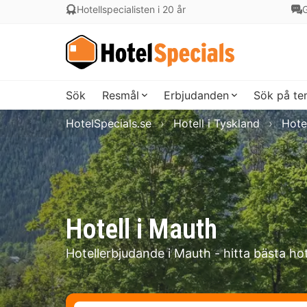
Hotellspecialisten i 20 år
G
Sök
Resmål
Erbjudanden
Sök på t
HotelSpecials.se
Hotell i Tyskland
Hotel
Hotell i Mauth
Hotellerbjudande i Mauth - hitta bästa ho