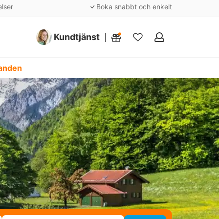
elser
Boka snabbt och enkelt
Kundtjänst
Mina
favoriter
danden