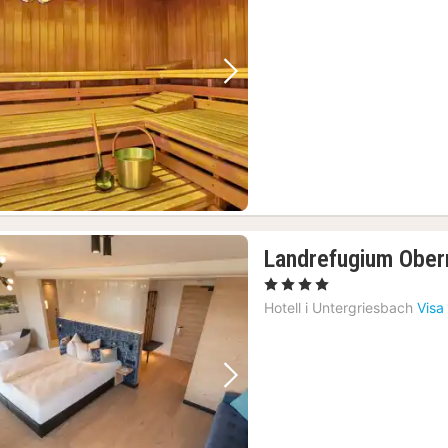
Föregående bild
Nästa bild
Landrefugium Oberm
, 4 Stjärnor
Hotell i
Untergriesbach
Visa
Föregående bild
Nästa bild