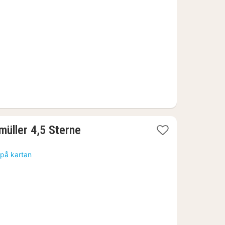
från
1316
kr.
1
üller 4,5 Sterne
natt
från
 på kartan
3037
kr.