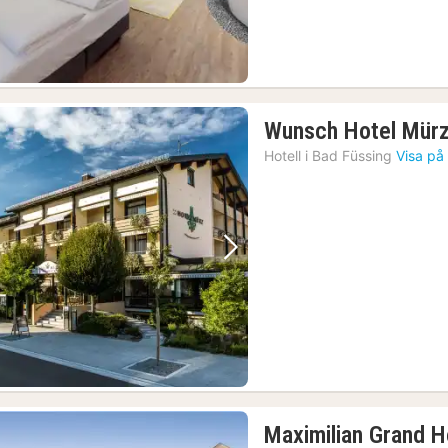
Wunsch Hotel Mürz 
Hotell i
Bad Füssing
Visa på
Föregående bild
Nästa bild
Maximilian Grand H