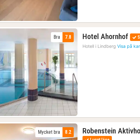
1
Hotel Ahornhof
Bra
7.8
S
nat
Hotell i
Lindberg
Visa på ka
frå
10
kr.
Föregående bild
Nästa bild
Robenstein Aktivh
Mycket bra
8.2
Lugnt läge