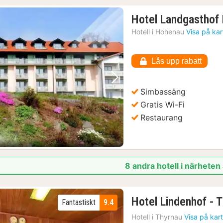
Hotel Landgasthof
Hotell i
Hohenau
Visa på ka
Lås upp rabatt
Föregående bild
Nästa bild
Simbassäng
Gratis Wi-Fi
Restaurang
8 andra hotell i närhete
Hotel Lindenhof - 
Fantastiskt
9.4
Hotell i
Thyrnau
Visa på kar