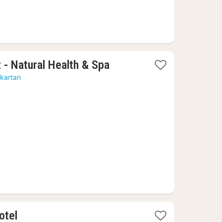
1
- Natural Health & Spa
natt
 kartan
från
2311
kr.
1
otel