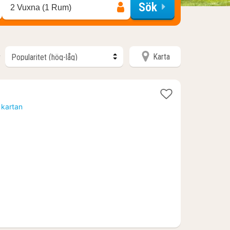
Sök
2 Vuxna (1 Rum)
Karta
r
t
 kartan
n