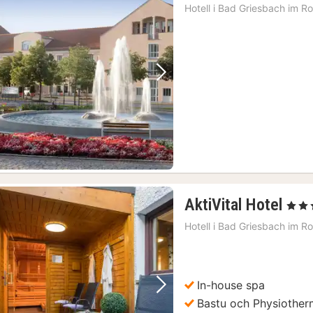
Hotell i
Bad Griesbach im Ro
Föregående bild
Nästa bild
1
AktiVital Hotel
, 3 Stj
natt
Hotell i
Bad Griesbach im Ro
från
245
kr.
In-house spa
Föregående bild
Nästa bild
Bastu och Physiother