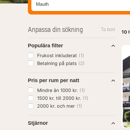
Sök efter hotell, område eller stad
Anpassa din sökning
Ta bort
10
Populära filter
Frukost inkluderat
(1)
Betalning på plats
(2)
Pris per rum per natt
Mindre än 1000 kr.
(1)
1500 kr. till 2000 kr.
(1)
2000 kr. och mer
(1)
Stjärnor