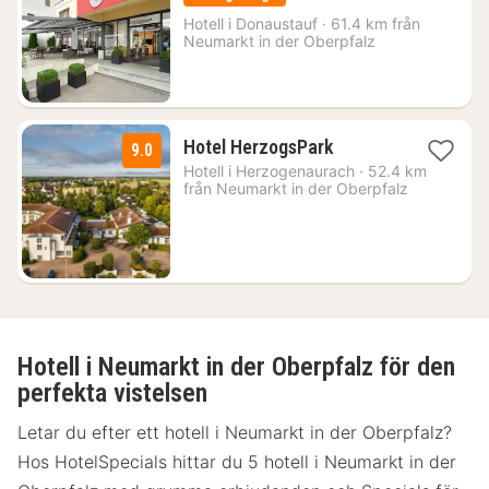
från
757
Hotell i
Donaustauf
·
61.4 km från
Neumarkt in der Oberpfalz
kr.
1
Hotel HerzogsPark
9.0
natt
Hotell i
Herzogenaurach
·
52.4 km
från
från Neumarkt in der Oberpfalz
1427
kr.
Hotell i Neumarkt in der Oberpfalz för den
perfekta vistelsen
Letar du efter ett hotell i Neumarkt in der Oberpfalz?
Hos HotelSpecials hittar du 5 hotell i Neumarkt in der