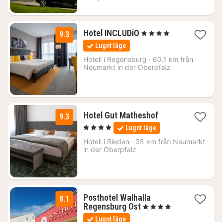
2
Hotel INCLUDiO
, 4 Stjärnor
9.3
nätter
Lugnt läge
för
982
Hotell i
Regensburg
·
60.1 km från
Neumarkt in der Oberpfalz
kr.
1
Hotel Gut Matheshof
9.3
natt
, 4 Stjärnor
Lugnt läge
från
1898
Hotell i
Rieden
·
35 km från Neumarkt
in der Oberpfalz
kr.
Posthotel Walhalla
8.1
1
Regensburg Ost
, 4 Stjärnor
natt
Lugnt läge