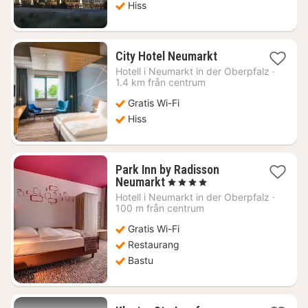
Hiss
1
City Hotel Neumarkt
natt
Hotell i
Neumarkt in der Oberpfalz
·
från
1.4 km från centrum
1126
Gratis Wi-Fi
kr.
Hiss
Park Inn by Radisson
1
Neumarkt
, 4 Stjärnor
natt
Hotell i
Neumarkt in der Oberpfalz
·
från
100 m från centrum
1012
Gratis Wi-Fi
kr.
Restaurang
Bastu