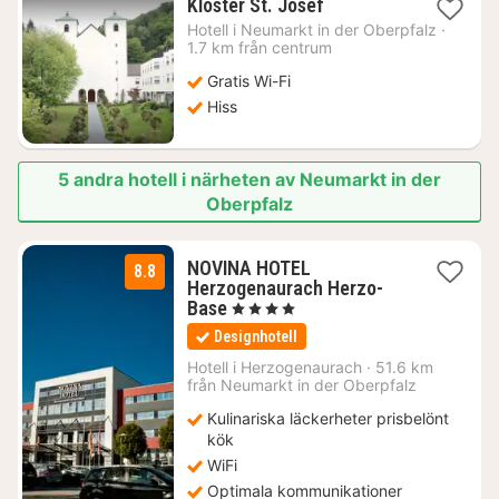
1
Kloster St. Josef
natt
Hotell i
Neumarkt in der Oberpfalz
·
från
1.7 km från centrum
892
Gratis Wi-Fi
kr.
Hiss
5 andra hotell i närheten av Neumarkt in der
Oberpfalz
NOVINA HOTEL
8.8
Herzogenaurach Herzo-
1
Base
, 4 Stjärnor
natt
Designhotell
från
1273
Hotell i
Herzogenaurach
·
51.6 km
från Neumarkt in der Oberpfalz
kr.
Kulinariska läckerheter prisbelönt
kök
WiFi
Optimala kommunikationer