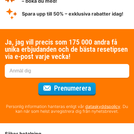
– boka du med!
Spara upp till 50% – exklusiva rabatter idag!
Ja, jag vill precis som 175 000 andra få
unika erbjudanden och de bästa resetipsen
via e-post varje vecka!
för nyhetsbrev
Prenumerera
Personlig information hanteras enligt vår
dataskyddspolicy
. Du
kan när som helst avregistrera dig från nyhetsbrevet.
Säker betalning