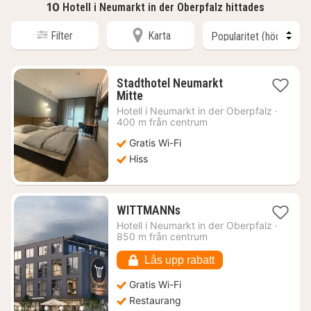
10
Hotell i Neumarkt in der Oberpfalz hittades
Filter
Karta
Stadthotel Neumarkt
1
Mitte
natt
Hotell i
Neumarkt in der Oberpfalz
·
från
400 m från centrum
1026
Gratis Wi-Fi
kr.
Hiss
1
WITTMANNs
natt
Hotell i
Neumarkt in der Oberpfalz
·
från
850 m från centrum
1021
kr.
Lås upp rabatt
Gratis Wi-Fi
Restaurang