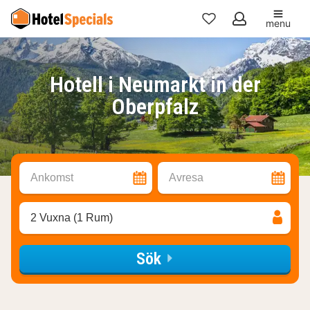
menu
Mina
favoriter
Hotell i Neumarkt in der
Oberpfalz
Ankomst
Avresa
2 Vuxna (1 Rum)
Sök