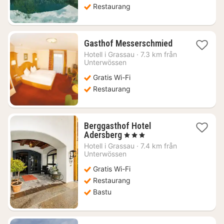
Restaurang
1
Gasthof Messerschmied
natt
Hotell i
Grassau
·
7.3 km från
från
Unterwössen
1438
Gratis Wi-Fi
kr.
Restaurang
Berggasthof Hotel
1
Adersberg
, 3 Stjärnor
natt
Hotell i
Grassau
·
7.4 km från
från
Unterwössen
1551
Gratis Wi-Fi
kr.
Restaurang
Bastu