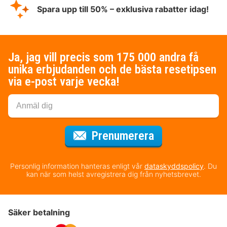
Spara upp till 50% – exklusiva rabatter idag!
Ja, jag vill precis som 175 000 andra få
unika erbjudanden och de bästa resetipsen
via e-post varje vecka!
för nyhetsbrev
Prenumerera
Personlig information hanteras enligt vår
dataskyddspolicy
. Du
kan när som helst avregistrera dig från nyhetsbrevet.
Säker betalning