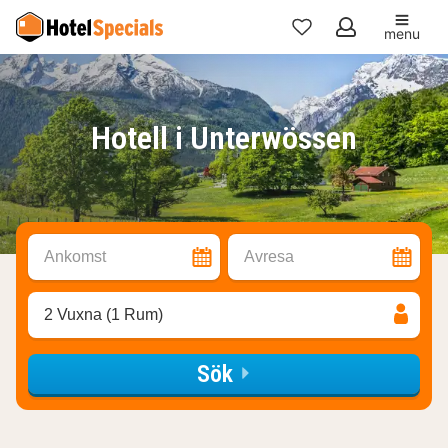
menu
Mina
favoriter
Hotell i Unterwössen
Ankomst
Avresa
2 Vuxna (1 Rum)
Sök