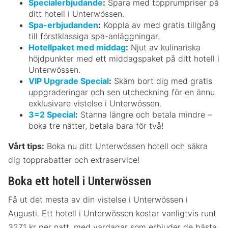
Specialerbjudande
:
Spara med topprumpriser på
ditt hotell i Unterwössen.
Spa-erbjudanden
:
Koppla av med gratis tillgång
till förstklassiga spa-anläggningar.
Hotellpaket med middag
:
Njut av kulinariska
höjdpunkter med ett middagspaket på ditt hotell i
Unterwössen.
VIP Upgrade Special
:
Skäm bort dig med gratis
uppgraderingar och sen utcheckning för en ännu
exklusivare vistelse i Unterwössen.
3=2 Special
:
Stanna längre och betala mindre –
boka tre nätter, betala bara för två!
Vårt tips:
Boka nu ditt Unterwössen hotell och säkra
dig topprabatter och extraservice!
Boka ett hotell i Unterwössen
Få ut det mesta av din vistelse i Unterwössen i
Augusti. Ett hotell i Unterwössen kostar vanligtvis runt
3271 kr per natt, med vardagar som erbjuder de bästa