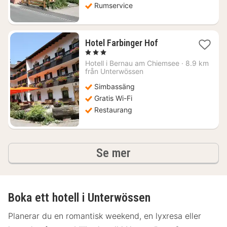
Rumservice
1
Hotel Farbinger Hof
natt
, 3 Stjärnor
från
Hotell i
Bernau am Chiemsee
·
8.9 km
2033
från Unterwössen
kr.
Simbassäng
Gratis Wi-Fi
Restaurang
hotell och boenden
Se mer
Boka ett hotell i Unterwössen
Planerar du en romantisk weekend, en lyxresa eller