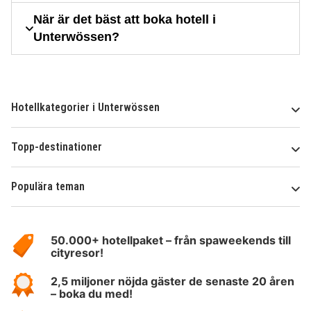
När är det bäst att boka hotell i
Unterwössen?
Hotellkategorier i Unterwössen
Topp-destinationer
Populära teman
Om
HotelSpecials
50.000+ hotellpaket – från spaweekends till
cityresor!
2,5 miljoner nöjda gäster de senaste 20 åren
– boka du med!