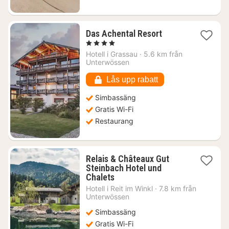
1
Das Achental Resort
natt
, 4 Stjärnor
från
Hotell i
Grassau
·
5.6 km från
3886
Unterwössen
kr.
Lås upp rabatt
Simbassäng
Gratis Wi-Fi
Restaurang
Relais & Châteaux Gut
Steinbach Hotel und
1
Chalets
natt
Hotell i
Reit im Winkl
·
7.8 km från
från
Unterwössen
2989
Simbassäng
kr.
Gratis Wi-Fi