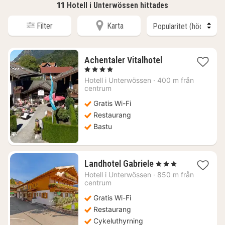
11
Hotell i Unterwössen hittades
Filter
Karta
1
Achentaler Vitalhotel
natt
, 4 Stjärnor
från
Hotell i
Unterwössen
·
400 m från
1669
centrum
kr.
Gratis Wi-Fi
Restaurang
Bastu
1
Landhotel Gabriele
, 3 Stjärnor
natt
Hotell i
Unterwössen
·
850 m från
från
centrum
1065
Gratis Wi-Fi
kr.
Restaurang
Cykeluthyrning