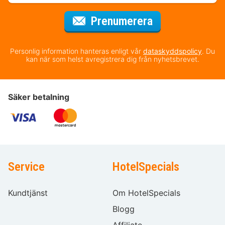
för nyhetsbrev
Prenumerera
Personlig information hanteras enligt vår
dataskyddspolicy
. Du
kan när som helst avregistrera dig från nyhetsbrevet.
Säker betalning
Service
HotelSpecials
Kundtjänst
Om HotelSpecials
Blogg