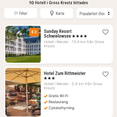
10
Hotell i Gross Kreutz hittades
Filter
Karta
Sunday Resort
8.0
1
Schwielowsee
, 4 Stjärnor
natt
Hotell i
Werder
·
13.4 km från Gross
från
Kreutz
1469
kr.
1
Hotel Zum Rittmeister
natt
, 3 Stjärnor
från
Hotell i
Werder
·
5.9 km från Gross
1276
Kreutz
kr.
Gratis Wi-Fi
Restaurang
Cykeluthyrning