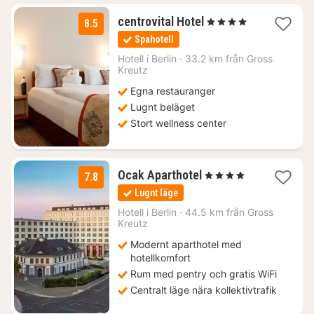
1
centrovital Hotel
, 4 Stjärnor
8.5
natt
Spahotell
från
1817
Hotell i
Berlin
·
33.2 km från Gross
Kreutz
kr.
Egna restauranger
Lugnt beläget
Stort wellness center
1
Ocak Aparthotel
, 4 Stjärnor
7.8
natt
Lugnt läge
från
878
Hotell i
Berlin
·
44.5 km från Gross
Kreutz
kr.
Modernt aparthotel med
hotellkomfort
Rum med pentry och gratis WiFi
Centralt läge nära kollektivtrafik