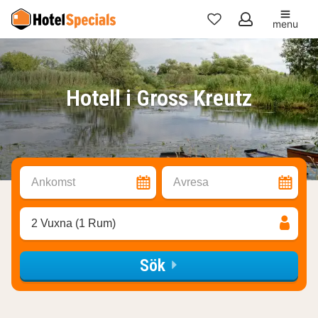
menu
Mina
favoriter
Hotell i Gross Kreutz
Ankomst
Avresa
2 Vuxna (1 Rum)
Sök