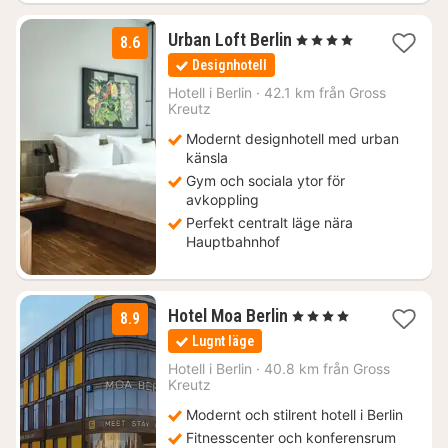
1
Urban Loft Berlin
, 4 Stjärnor
8.6
natt
Designhotell
från
968
Hotell i
Berlin
·
42.1 km från Gross
Kreutz
kr.
Modernt designhotell med urban
känsla
Gym och sociala ytor för
avkoppling
Perfekt centralt läge nära
Hauptbahnhof
2
Hotel Moa Berlin
, 4 Stjärnor
8.9
nätter
Lugnt läge
för
1136
Hotell i
Berlin
·
40.8 km från Gross
Kreutz
kr.
Modernt och stilrent hotell i Berlin
Fitnesscenter och konferensrum