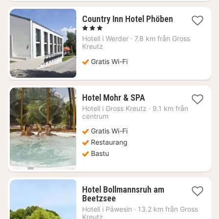
Country Inn Hotel Phöben
1
, 3 Stjärnor
natt
Hotell i
Werder
·
7.8 km från Gross
från
Kreutz
949
Gratis Wi-Fi
kr.
1
Hotel Mohr & SPA
natt
Hotell i
Gross Kreutz
·
9.1 km från
från
centrum
1971
Gratis Wi-Fi
kr.
Restaurang
Bastu
Hotel Bollmannsruh am
1
Beetzsee
natt
Hotell i
Päwesin
·
13.2 km från Gross
från
Kreutz