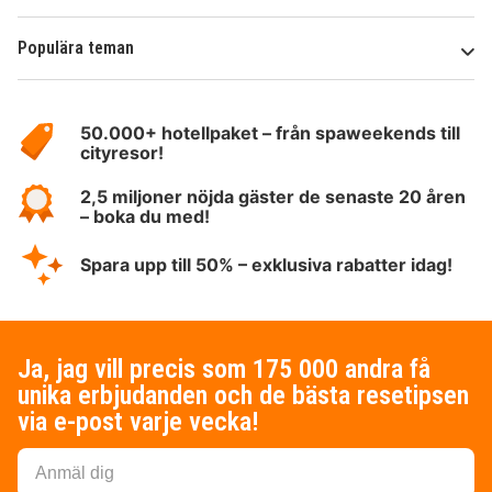
Populära teman
Om
HotelSpecials
50.000+ hotellpaket – från spaweekends till
cityresor!
2,5 miljoner nöjda gäster de senaste 20 åren
– boka du med!
Spara upp till 50% – exklusiva rabatter idag!
Ja, jag vill precis som 175 000 andra få
unika erbjudanden och de bästa resetipsen
via e-post varje vecka!