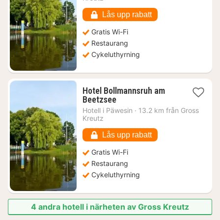
785
kr.
Lås upp rabatt
Gratis Wi-Fi
Restaurang
Cykeluthyrning
Hotel Bollmannsruh am
1
Beetzsee
natt
Hotell i
Päwesin
·
13.2 km från Gross
från
Kreutz
801
kr.
Lås upp rabatt
Gratis Wi-Fi
Restaurang
Cykeluthyrning
4 andra hotell i närheten av Gross Kreutz