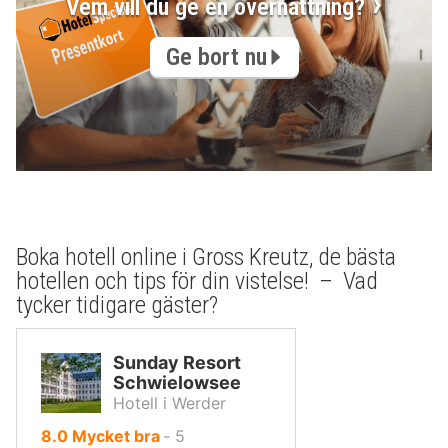
Vem vill du ge en övernattning?
Ge bort nu
Boka hotell online i Gross Kreutz, de bästa
hotellen och tips för din vistelse! – Vad
tycker tidigare gäster?
Sunday Resort
Schwielowsee
Hotell i Werder
av
8.0
Mycket bra
‐
5