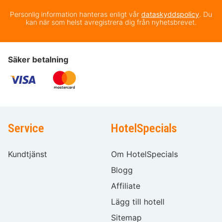
Personlig information hanteras enligt vår
dataskyddspolicy
. Du
kan när som helst avregistrera dig från nyhetsbrevet.
Säker betalning
Service
HotelSpecials
Kundtjänst
Om HotelSpecials
Blogg
Affiliate
Lägg till hotell
Sitemap