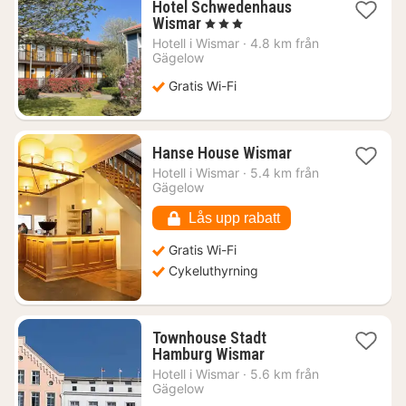
Hotel Schwedenhaus
1
Wismar
, 3 Stjärnor
natt
Hotell i
Wismar
·
4.8 km från
från
Gägelow
835
Gratis Wi-Fi
kr.
1
Hanse House Wismar
natt
Hotell i
Wismar
·
5.4 km från
från
Gägelow
1032
kr.
Lås upp rabatt
Gratis Wi-Fi
Cykeluthyrning
Townhouse Stadt
1
Hamburg Wismar
natt
Hotell i
Wismar
·
5.6 km från
från
Gägelow
1374