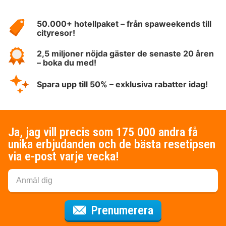
Om
HotelSpecials
50.000+ hotellpaket – från spaweekends till
cityresor!
2,5 miljoner nöjda gäster de senaste 20 åren
– boka du med!
Spara upp till 50% – exklusiva rabatter idag!
Ja, jag vill precis som 175 000 andra få
unika erbjudanden och de bästa resetipsen
via e-post varje vecka!
för nyhetsbrev
Prenumerera