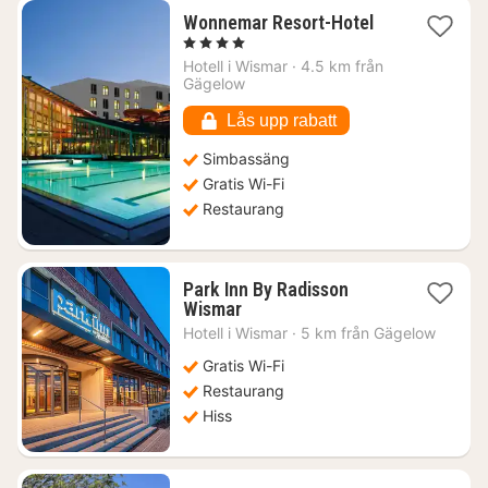
1
Wonnemar Resort-Hotel
natt
, 4 Stjärnor
från
Hotell i
Wismar
·
4.5 km från
1449
Gägelow
kr.
Lås upp rabatt
Simbassäng
Gratis Wi-Fi
Restaurang
Park Inn By Radisson
1
Wismar
natt
Hotell i
Wismar
·
5 km från Gägelow
från
1166
Gratis Wi-Fi
kr.
Restaurang
Hiss