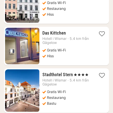
Gratis Wi-Fi
kr.
Restaurang
Hiss
1
Das Kittchen
natt
Hotell i
Wismar
·
5.4 km från
från
Gägelow
738
Gratis Wi-Fi
kr.
Hiss
1
Stadthotel Stern
, 4 Stjärnor
natt
Hotell i
Wismar
·
5.4 km från
från
Gägelow
1286
Gratis Wi-Fi
kr.
Restaurang
Bastu