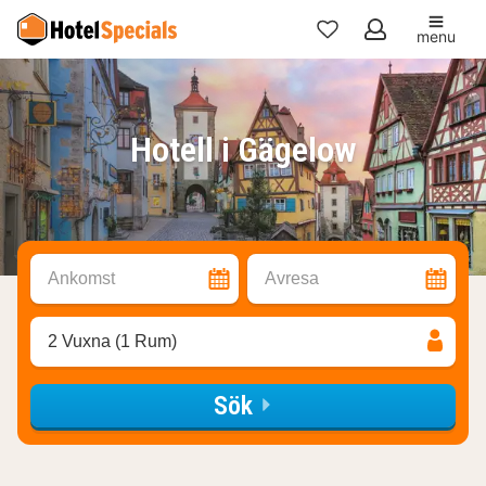
menu
Mina
favoriter
Hotell i Gägelow
Ankomst
Avresa
2 Vuxna (1 Rum)
Sök