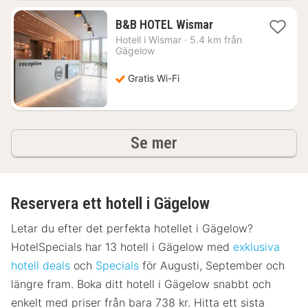
1
B&B HOTEL Wismar
natt
Hotell i
Wismar
·
5.4 km från
från
Gägelow
1029
kr.
Gratis Wi-Fi
hotell och boenden
Se mer
Reservera ett hotell i Gägelow
Letar du efter det perfekta hotellet i Gägelow?
HotelSpecials har 13 hotell i Gägelow med
exklusiva
hotell deals
och
Specials
för Augusti, September och
längre fram. Boka ditt hotell i Gägelow snabbt och
enkelt med priser från bara 738 kr. Hitta ett sista