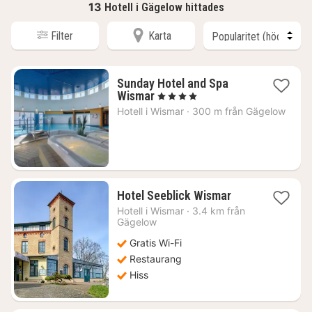
13
Hotell i Gägelow hittades
Filter
Karta
Sunday Hotel and Spa
1
Wismar
, 4 Stjärnor
natt
Hotell i
Wismar
·
300 m från Gägelow
från
843
kr.
1
Hotel Seeblick Wismar
natt
Hotell i
Wismar
·
3.4 km från
från
Gägelow
1348
Gratis Wi-Fi
kr.
Restaurang
Hiss