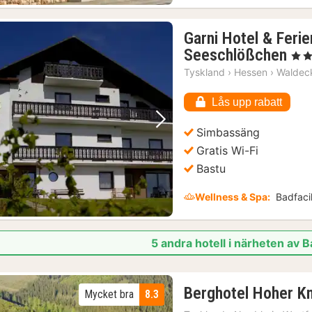
Garni Hotel & Fer
1
Seeschlößchen
, 3 St
nat
Tyskland
›
Hessen
›
Waldec
frå
16
Lås upp rabatt
kr.
Föregående bild
Nästa bild
Simbassäng
Gratis Wi-Fi
Bastu
Wellness & Spa:
Badfacil
5 andra hotell i närheten av
Berghotel Hoher K
Mycket bra
8.3