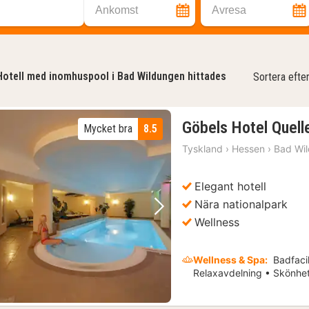
Ankomst
Avresa
Hotell med inomhuspool i Bad Wildungen hittades
Sortera efte
Göbels Hotel Quell
Mycket bra
8.5
Tyskland
›
Hessen
›
Bad Wi
Elegant hotell
Nära nationalpark
Föregående bild
Nästa bild
Wellness
Wellness & Spa:
Badfacil
Relaxavdelning • Skönhe