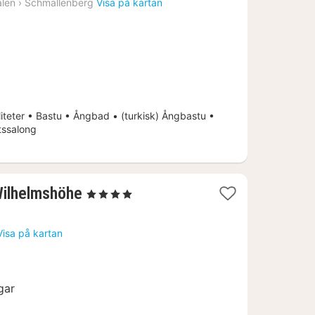
alen
›
Schmallenberg
Visa på kartan
från
1672
kr.
iteter • Bastu • Ångbad • (turkisk) Ångbastu •
tssalong
1
Wilhelmshöhe
, 4 Stjärnor
natt
från
Visa på kartan
1784
kr.
gar