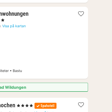
ienwohnungen
järnor
t
k
Visa på kartan
n
39
iteter • Bastu
 Bad Wildungen
1
nochen
, 4 Stjärnor
Spahotell
natt