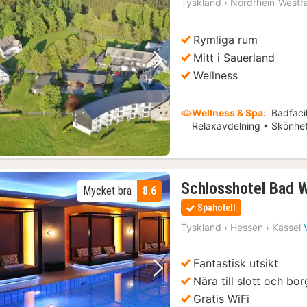
Tyskland
›
Nordrhein-Westf
Rymliga rum
Mitt i Sauerland
Föregående bild
Nästa bild
Wellness
Wellness & Spa:
Badfacil
Relaxavdelning • Skönhe
Schlosshotel Bad 
Mycket bra
8.6
Spahotell
Tyskland
›
Hessen
›
Kassel
Fantastisk utsikt
Föregående bild
Nästa bild
Nära till slott och bor
Gratis WiFi