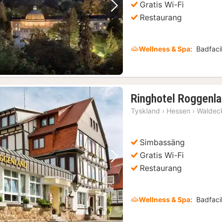
Gratis Wi-Fi
Föregående bild
Nästa bild
Restaurang
Wellness & Spa:
Badfacil
Ringhotel Roggenl
Tyskland
›
Hessen
›
Waldec
Simbassäng
Gratis Wi-Fi
Föregående bild
Nästa bild
Restaurang
Wellness & Spa:
Badfacil