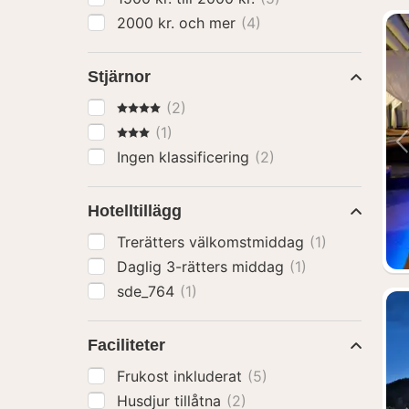
2000 kr. och mer
(4)
Stjärnor
4 Stjärnor
(2)
3 Stjärnor
(1)
Ingen klassificering
(2)
Hotelltillägg
Trerätters välkomstmiddag
(1)
Daglig 3-rätters middag
(1)
sde_764
(1)
Faciliteter
Frukost inkluderat
(5)
Husdjur tillåtna
(2)