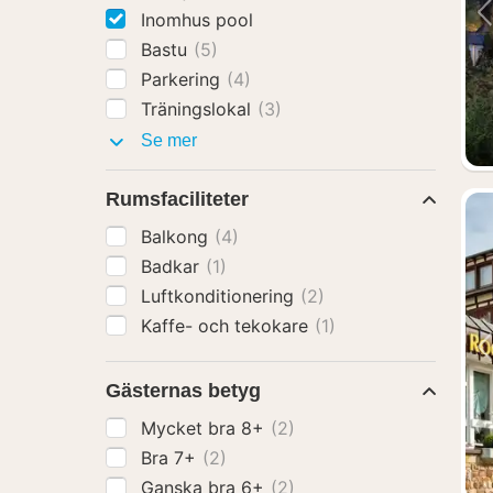
Inomhus pool
Bastu
(5)
Parkering
(4)
Träningslokal
(3)
Faciliteter
Se mer
Rumsfaciliteter
Balkong
(4)
Badkar
(1)
Luftkonditionering
(2)
Kaffe- och tekokare
(1)
Gästernas betyg
Mycket bra 8+
(2)
Bra 7+
(2)
Ganska bra 6+
(2)