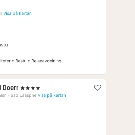
natt
från
en
Visa på kartan
1705
kr.
astu
iteter • Bastu • Relaxavdelning
1
l Doerr
, 4 Stjärnor
natt
alen
›
Bad Laasphe
Visa på kartan
från
1570
kr.