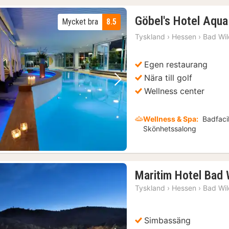
Göbel's Hotel Aqua
Mycket bra
8.5
Tyskland
›
Hessen
›
Bad Wi
Egen restaurang
Nära till golf
Föregående bild
Nästa bild
Wellness center
Wellness & Spa:
Badfacil
Skönhetssalong
Maritim Hotel Bad 
Tyskland
›
Hessen
›
Bad Wi
Simbassäng