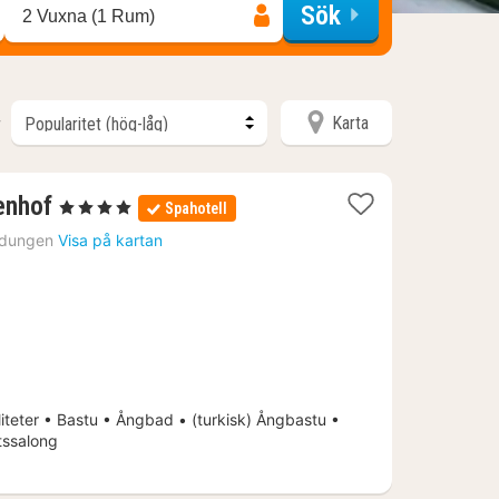
Sök
2 Vuxna (1 Rum)
Karta
r
1
enhof
, 4 Stjärnor
Spahotell
natt
ldungen
Visa på kartan
från
1581
kr.
iteter • Bastu • Ångbad • (turkisk) Ångbastu •
tssalong