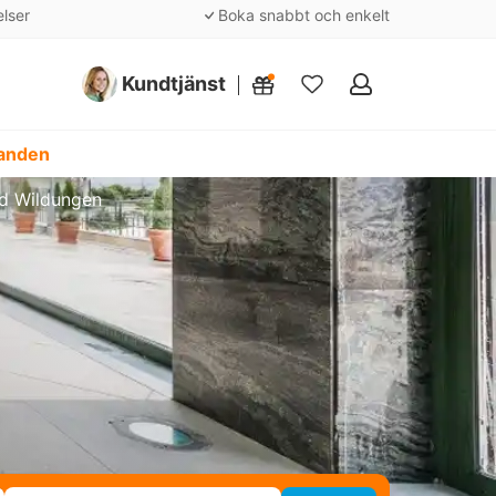
elser
Boka snabbt och enkelt
Kundtjänst
Mina
favoriter
danden
d Wildungen