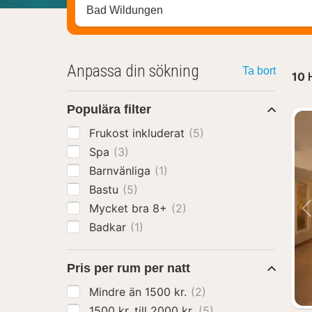
Sök efter hotell, område eller stad
Anpassa din sökning
Ta bort
10
Populära filter
Frukost inkluderat
(5)
Spa
(3)
Barnvänliga
(1)
Bastu
(5)
Mycket bra 8+
(2)
Badkar
(1)
Pris per rum per natt
Mindre än 1500 kr.
(2)
1500 kr. till 2000 kr.
(5)