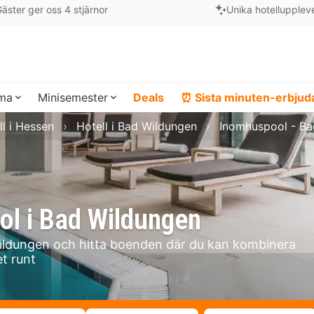
äster ger oss 4 stjärnor
Unika hotellupplev
ema
Minisemester
Deals
⏰ Sista minuten-erbju
ll i Hessen
Hotell i Bad Wildungen
Inomhuspool - Ba
ol i Bad Wildungen
ildungen och hitta boenden där du kan kombinera
t runt