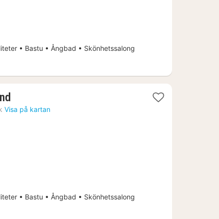
iteter • Bastu • Ångbad • Skönhetssalong
1
and
natt
k
Visa på kartan
från
1004
kr.
iteter • Bastu • Ångbad • Skönhetssalong