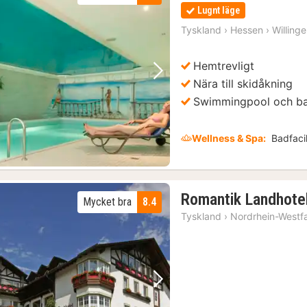
Lugnt läge
Tyskland
›
Hessen
›
Willing
Hemtrevligt
Föregående bild
Nästa bild
Nära till skidåkning
Swimmingpool och b
Wellness & Spa:
Badfacil
Romantik Landhote
Mycket bra
8.4
Tyskland
›
Nordrhein-Westf
Föregående bild
Nästa bild