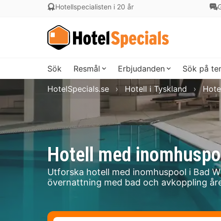
Hotellspecialisten i 20 år
G
Sök
Resmål
Erbjudanden
Sök på t
HotelSpecials.se
Hotell i Tyskland
Hote
Hotell med inomhuspo
Utforska hotell med inomhuspool i Bad W
övernattning med bad och avkoppling åre