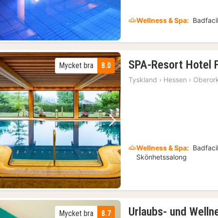
Wellness & Spa:
Badfacil
SPA-Resort Hotel 
Mycket bra
8.0
Tyskland
›
Hessen
›
Oberor
Föregående bild
Nästa bild
Wellness & Spa:
Badfacil
Skönhetssalong
Urlaubs- und Welln
Mycket bra
8.7