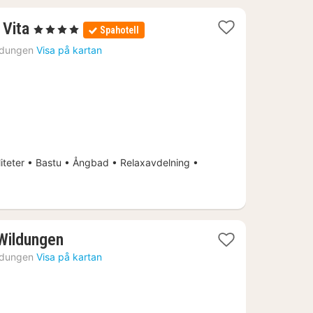
1
 Vita
, 4 Stjärnor
Spahotell
natt
ldungen
Visa på kartan
från
1665
kr.
iteter • Bastu • Ångbad • Relaxavdelning •
1
Wildungen
natt
ldungen
Visa på kartan
från
1199
kr.