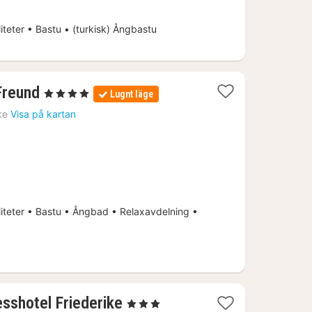
iteter • Bastu • (turkisk) Ångbastu
1
Freund
, 4 Stjärnor
Lugnt läge
natt
ke
Visa på kartan
från
2114
kr.
iteter • Bastu • Ångbad • Relaxavdelning •
1
esshotel Friederike
, 3 Stjärnor