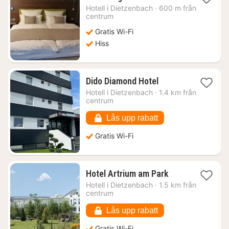
natt
Hotell i
Dietzenbach
·
600 m från
från
centrum
1253
Gratis Wi-Fi
kr.
Hiss
1
Dido Diamond Hotel
natt
Hotell i
Dietzenbach
·
1.4 km från
från
centrum
709
kr.
Lås upp rabatt
Gratis Wi-Fi
1
Hotel Artrium am Park
natt
Hotell i
Dietzenbach
·
1.5 km från
från
centrum
872
kr.
Lås upp rabatt
Gratis Wi-Fi