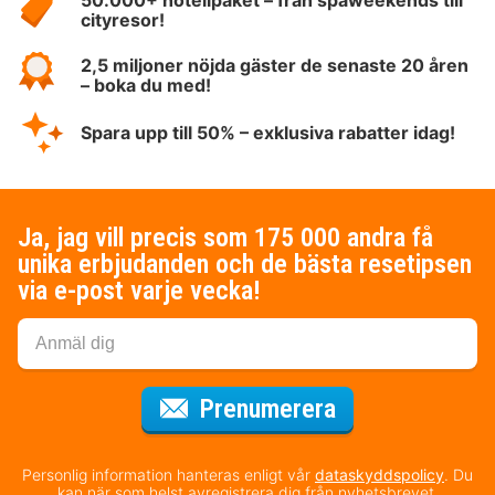
50.000+ hotellpaket – från spaweekends till
cityresor!
2,5 miljoner nöjda gäster de senaste 20 åren
– boka du med!
Spara upp till 50% – exklusiva rabatter idag!
Ja, jag vill precis som 175 000 andra få
unika erbjudanden och de bästa resetipsen
via e-post varje vecka!
för nyhetsbrev
Prenumerera
Personlig information hanteras enligt vår
dataskyddspolicy
. Du
kan när som helst avregistrera dig från nyhetsbrevet.