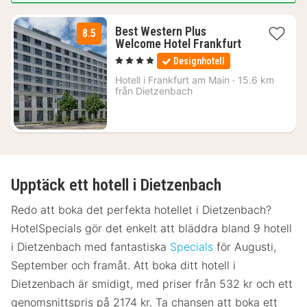
Best Western Plus
8.5
1
Welcome Hotel Frankfurt
natt
, 4 Stjärnor
Designhotell
från
2151
Hotell i
Frankfurt am Main
·
15.6 km
från Dietzenbach
kr.
Upptäck ett hotell i Dietzenbach
Redo att boka det perfekta hotellet i Dietzenbach?
HotelSpecials gör det enkelt att bläddra bland 9 hotell
i Dietzenbach med fantastiska
Specials
för Augusti,
September och framåt. Att boka ditt hotell i
Dietzenbach är smidigt, med priser från 532 kr och ett
genomsnittspris på 2174 kr. Ta chansen att boka ett