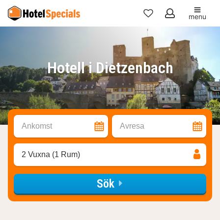
menu
Mina
favoriter
Hotell i Dietzenbach
Ankomst
Avresa
2 Vuxna (1 Rum)
Sök