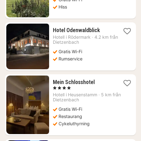
Hiss
1
Hotel Odenwaldblick
natt
Hotell i
Rödermark
·
4.2 km från
från
Dietzenbach
1108
Gratis Wi-Fi
kr.
Rumservice
1
Mein Schlosshotel
natt
, 4 Stjärnor
från
Hotell i
Heusenstamm
·
5 km från
1218
Dietzenbach
kr.
Gratis Wi-Fi
Restaurang
Cykeluthyrning