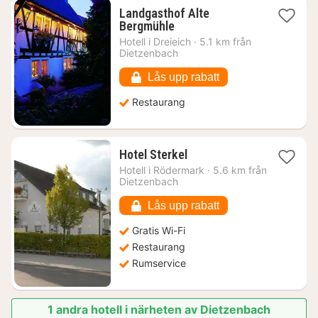
Landgasthof Alte
1
Bergmühle
natt
Hotell i
Dreieich
·
5.1 km från
från
Dietzenbach
1259
kr.
Lås upp rabatt
Restaurang
1
Hotel Sterkel
natt
Hotell i
Rödermark
·
5.6 km från
från
Dietzenbach
1274
kr.
Lås upp rabatt
Gratis Wi-Fi
Restaurang
Rumservice
1 andra hotell i närheten av Dietzenbach