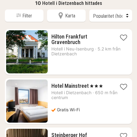
10
Hotell i Dietzenbach hittades
Filter
Karta
Hilton Frankfurt
1
Gravenbruch
natt
Hotell i
Neu-Isenburg
·
5.2 km från
från
Dietzenbach
2166
kr.
1
Hotel Mainstreet
, 3 Stjärnor
natt
Hotell i
Dietzenbach
·
650 m från
från
centrum
532
kr.
Gratis Wi-Fi
1
Steinberger Hof