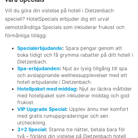
Vill du göra din vistelse på hotell i Dietzenbach
speciell? HotelSpecials erbjuder dig ett urval
oemotståndliga Specials som inkluderar frukost och
förmånliga tillägg:
Specialerbjudande
:
Spara pengar genom att
boka tidigt och få grymma rabatter på ditt hotell i
Dietzenbach.
Spa-erbjudanden
:
Njut av lyxig tillgång till spa
och avslappnande wellnessupplevelser med ett
hotell erbjudande i Dietzenbach.
Hotellpaket med middag
:
Njut av läckra måltider
med hotellpaket som inkluderar middag och god
frukost.
VIP Upgrade Special
:
Upplev ännu mer komfort
med gratis rumuppgraderingar och sen
utcheckning.
3=2 Special
:
Stanna tre nätter, betala bara för
två – förläng din vistelse på Dietzenbach hotell