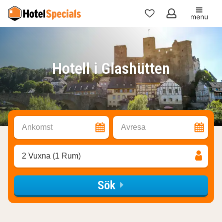
menu
Mina
favoriter
Hotell i Glashütten
Ankomst
Avresa
2 Vuxna (1 Rum)
Sök