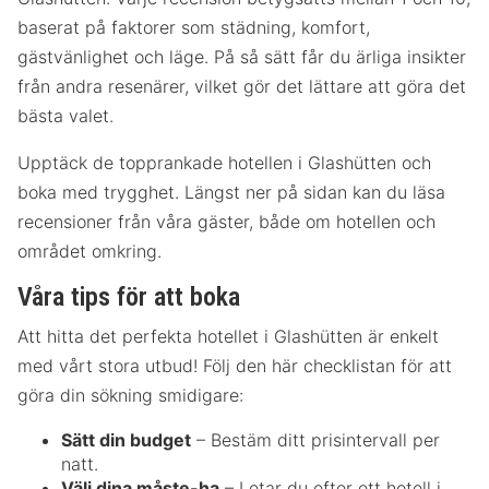
baserat på faktorer som städning, komfort,
gästvänlighet och läge. På så sätt får du ärliga insikter
från andra resenärer, vilket gör det lättare att göra det
bästa valet.
Upptäck de topprankade hotellen i Glashütten och
boka med trygghet. Längst ner på sidan kan du läsa
recensioner från våra gäster, både om hotellen och
området omkring.
Våra tips för att boka
Att hitta det perfekta hotellet i Glashütten är enkelt
med vårt stora utbud! Följ den här checklistan för att
göra din sökning smidigare:
Sätt din budget
– Bestäm ditt prisintervall per
natt.
Välj dina måste-ha
– Letar du efter ett hotell i