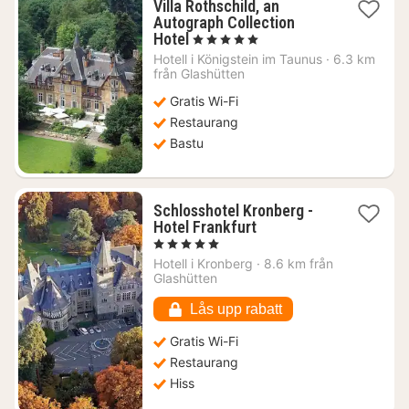
Villa Rothschild, an
Autograph Collection
1
Hotel
, 5 Stjärnor
natt
Hotell i
Königstein im Taunus
·
6.3 km
från
från Glashütten
2223
Gratis Wi-Fi
kr.
Restaurang
Bastu
Schlosshotel Kronberg -
1
Hotel Frankfurt
natt
, 5 Stjärnor
från
Hotell i
Kronberg
·
8.6 km från
2491
Glashütten
kr.
Lås upp rabatt
Gratis Wi-Fi
Restaurang
Hiss