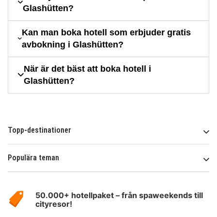
Glashütten?
Kan man boka hotell som erbjuder gratis
avbokning i Glashütten?
När är det bäst att boka hotell i
Glashütten?
Topp-destinationer
Populära teman
Om
HotelSpecials
50.000+ hotellpaket – från spaweekends till
cityresor!