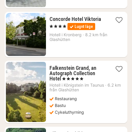
1
Concorde Hotel Viktoria
natt
, 4 Stjärnor
Lugnt läge
från
1480
Hotell i
Kronberg
·
8.2 km från
Glashütten
kr.
Falkenstein Grand, an
Autograph Collection
1
Hotel
, 5 Stjärnor
natt
Hotell i
Königstein im Taunus
·
6.2 km
från
från Glashütten
1890
Restaurang
kr.
Bastu
Cykeluthyrning