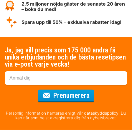
2,5 miljoner nöjda gäster de senaste 20 åren
– boka du med!
Spara upp till 50% – exklusiva rabatter idag!
Ja, jag vill precis som 175 000 andra få
unika erbjudanden och de bästa resetipsen
via e-post varje vecka!
för nyhetsbrev
Prenumerera
Personlig information hanteras enligt vår
dataskyddspolicy
. Du
kan när som helst avregistrera dig från nyhetsbrevet.