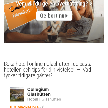
Vem vill du ge en övernattning?
Ge bort nu
Boka hotell online i Glashütten, de bästa
hotellen och tips för din vistelse! – Vad
tycker tidigare gäster?
Collegium
Glashütten
Hotell i Glashütten
av
8.9
Mycket bra
‐
6