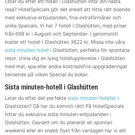
Letar du efter ett hotell i Glashütten inför din nästa
resa? HotelSpecials gör det enkelt att hitta rätt boende
med exklusiva erbjudanden, fina extraförmåner och
unika Specials. Vi har 7 hotell i Glashütten, med priser
från 698 kr i Augusti och September. I genomsnitt
kostar ett hotell i Glashütten 3622 kr. Missa inte våra
sista minuten hotell
i Glashütten, perfekta för spontana
resor. Unna dig en lyxig hotellupplevelse i Glashütten
med mat, spa eller andra kostnadsfria uppgraderingar
beroende på vilken Special du bokar.
Sista minuten-hotell i Glashütten
Letar du efter det perfekta
sista minuten hotellet
i
Glashütten? Då har du kommit rätt! På HotelSpecials
hittar du exklusiva sista minuten-erbjudanden i
Glashütten. Oavsett om du planerar en spontan
weekend eller en snabb flykt från vardagen har vi allt