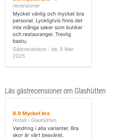
10,
recensioner
Mycket vänlig och mycket bra
personal. Lyckligtvis finns det
inte många saker som butiker
och restauranger. Trevlig
bastu.
Gästrecension ‐ de, 5 Mar
2025
Läs gästrecensioner om Glashütten
av
8.9
Mycket bra
10,
Hotell i Glashütten
Vandring i alla varianter. Bra
skor är värt besväret.