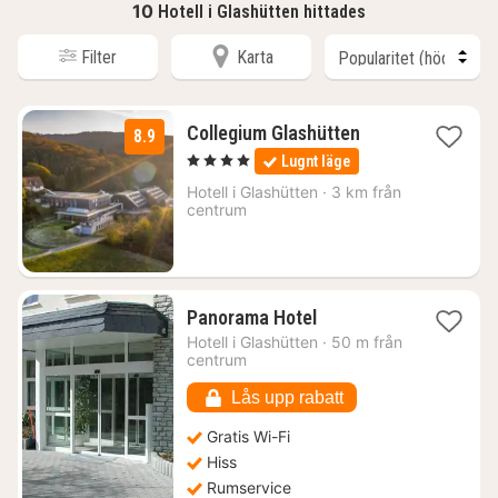
10
Hotell i Glashütten hittades
Filter
Karta
1
Collegium Glashütten
8.9
natt
, 4 Stjärnor
Lugnt läge
från
1645
Hotell i
Glashütten
·
3 km från
centrum
kr.
1
Panorama Hotel
natt
Hotell i
Glashütten
·
50 m från
från
centrum
698
kr.
Lås upp rabatt
Gratis Wi-Fi
Hiss
Rumservice