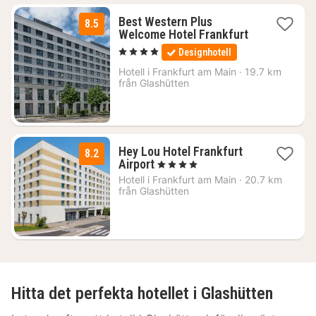
Best Western Plus
8.5
1
Welcome Hotel Frankfurt
natt
, 4 Stjärnor
Designhotell
från
2148
Hotell i
Frankfurt am Main
·
19.7 km
från Glashütten
kr.
Hey Lou Hotel Frankfurt
8.2
2
Airport
, 4 Stjärnor
nätter
Hotell i
Frankfurt am Main
·
20.7 km
för
från Glashütten
795
kr.
Hitta det perfekta hotellet i Glashütten