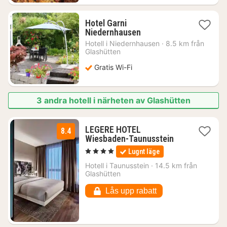
Hotel Garni
1
Niedernhausen
natt
Hotell i
Niedernhausen
·
8.5 km från
från
Glashütten
953
Gratis Wi-Fi
kr.
3 andra hotell i närheten av Glashütten
LEGERE HOTEL
8.4
1
Wiesbaden-Taunusstein
natt
, 4 Stjärnor
Lugnt läge
från
1151
Hotell i
Taunusstein
·
14.5 km från
Glashütten
kr.
Lås upp rabatt