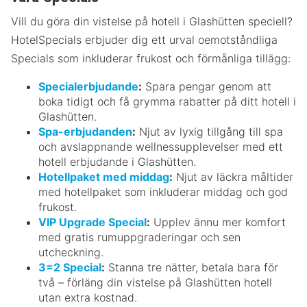
Vill du göra din vistelse på hotell i Glashütten speciell?
HotelSpecials erbjuder dig ett urval oemotståndliga
Specials som inkluderar frukost och förmånliga tillägg:
Specialerbjudande
:
Spara pengar genom att
boka tidigt och få grymma rabatter på ditt hotell i
Glashütten.
Spa-erbjudanden
:
Njut av lyxig tillgång till spa
och avslappnande wellnessupplevelser med ett
hotell erbjudande i Glashütten.
Hotellpaket med middag
:
Njut av läckra måltider
med hotellpaket som inkluderar middag och god
frukost.
VIP Upgrade Special
:
Upplev ännu mer komfort
med gratis rumuppgraderingar och sen
utcheckning.
3=2 Special
:
Stanna tre nätter, betala bara för
två – förläng din vistelse på Glashütten hotell
utan extra kostnad.