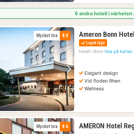
6 andra hotell i närheten
Ameron Bonn Hotel
Mycket bra
8.8
Lugnt läge
Hotell i
Bonn
Visa på kartan
Elegant design
Föregående bild
Nästa bild
Vid floden Rhen
Wellness
AMERON Hotel Reg
Mycket bra
8.6