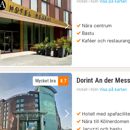
Hotell i
Köln
Visa på kartan
Nära centrum
Föregående bild
Nästa bild
Bastu
Kaféer och restauran
Dorint An der Mess
Mycket bra
8.7
Hotell i
Köln
Visa på kartan
Hotell med spafacilite
Föregående bild
Nästa bild
Nära till Kölnerdomen
Jacuzzi och bastu