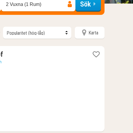
Sök
2 Vuxna (1 Rum)
Karta
r
1
of
natt
n
från
923
kr.