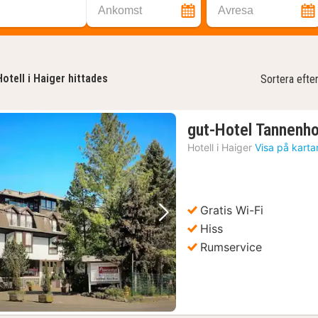
Ankomst
Avresa
Hotell i Haiger hittades
Sortera efte
gut-Hotel Tannenh
Hotell i
Haiger
Visa på karta
Gratis Wi-Fi
Föregående bild
Nästa bild
Hiss
Rumservice