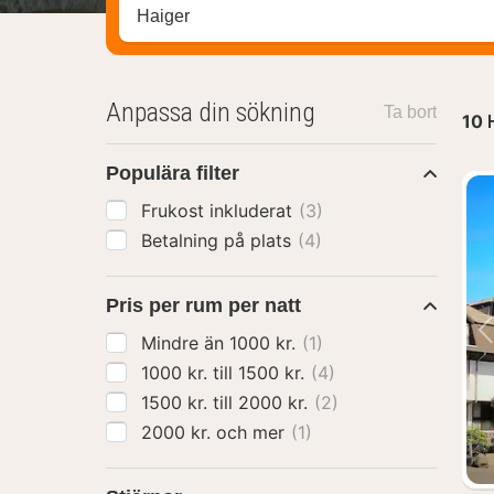
Sök efter hotell, område eller stad
Anpassa din sökning
Ta bort
10
Populära filter
Frukost inkluderat
(3)
Betalning på plats
(4)
Pris per rum per natt
Mindre än 1000 kr.
(1)
1000 kr. till 1500 kr.
(4)
1500 kr. till 2000 kr.
(2)
2000 kr. och mer
(1)