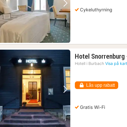
Föregående bild
Nästa bild
Cykeluthyrning
Hotel Snorrenburg
Hotell i
Burbach
Visa på kar
Lås upp rabatt
Föregående bild
Nästa bild
Gratis Wi-Fi