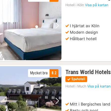
Hotell i
Köln
Visa på kartan
I hjärtat av Köln
Föregående bild
Nästa bild
Modern design
Hållbart hotell
Trans World Hotels
Mycket bra
8.2
Spahotell
Hotell i
Much
Visa på kartan
Mitt i Bergisches land
Föregående bild
Nästa bild
Bastu och pool