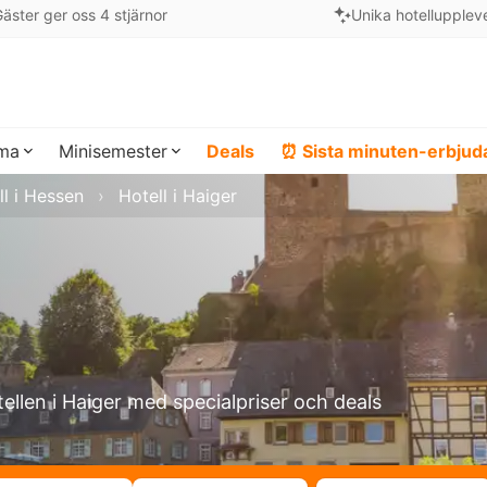
äster ger oss 4 stjärnor
Unika hotellupplev
ema
Minisemester
Deals
⏰ Sista minuten-erbju
ll i Hessen
Hotell i Haiger
tellen i Haiger med specialpriser och deals