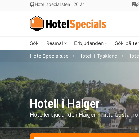
Hotellspecialisten i 20 år
G
Sök
Resmål
Erbjudanden
Sök på t
HotelSpecials.se
Hotell i Tyskland
Hote
Hotell i Haiger
Hotellerbjudande i Haiger - hitta bästa ho