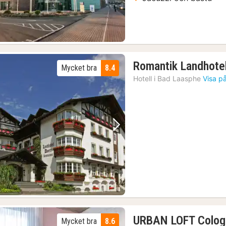
Romantik Landhote
Mycket bra
8.4
Hotell i
Bad Laasphe
Visa p
Föregående bild
Nästa bild
URBAN LOFT Colog
Mycket bra
8.6