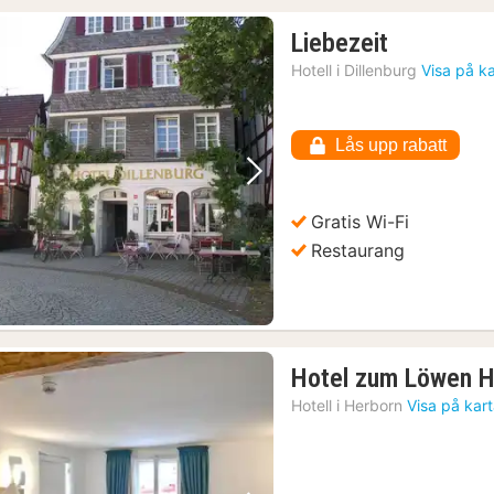
1
Liebezeit
natt
Hotell i
Dillenburg
Visa på k
från
1228
kr.
Lås upp rabatt
Föregående bild
Nästa bild
Gratis Wi-Fi
Restaurang
ch söndagar
(2)
Hotel zum Löwen H
Hotell i
Herborn
Visa på kar