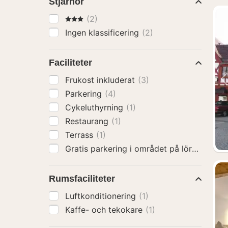
Stjärnor
3 Stjärnor
(2)
Ingen klassificering
(2)
Faciliteter
Frukost inkluderat
(3)
Parkering
(4)
Cykeluthyrning
(1)
Restaurang
(1)
Terrass
(1)
Gratis parkering i området på lördagar o
Rumsfaciliteter
Luftkonditionering
(1)
Kaffe- och tekokare
(1)