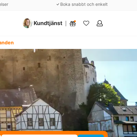
elser
Boka snabbt och enkelt
Kundtjänst
Mina
favoriter
danden