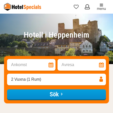
menu
Mina
favoriter
Hotell i Heppenheim
Ankomst
Avresa
2 Vuxna (1 Rum)
Sök