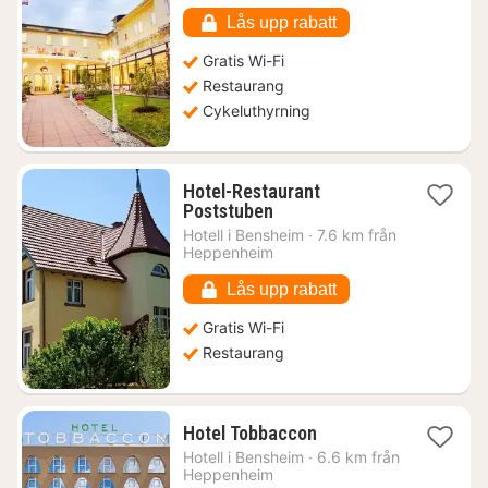
1124
kr.
Lås upp rabatt
Gratis Wi-Fi
Restaurang
Cykeluthyrning
Hotel-Restaurant
1
Poststuben
natt
Hotell i
Bensheim
·
7.6 km från
från
Heppenheim
1697
kr.
Lås upp rabatt
Gratis Wi-Fi
Restaurang
1
Hotel Tobbaccon
natt
Hotell i
Bensheim
·
6.6 km från
från
Heppenheim