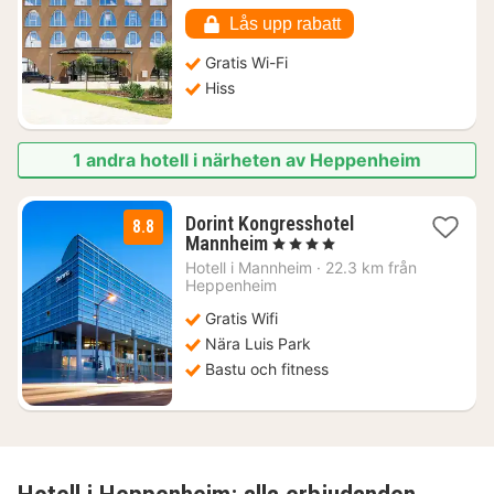
1266
kr.
Lås upp rabatt
Gratis Wi-Fi
Hiss
1 andra hotell i närheten av Heppenheim
Dorint Kongresshotel
8.8
1
Mannheim
, 4 Stjärnor
natt
Hotell i
Mannheim
·
22.3 km från
från
Heppenheim
1021
Gratis Wifi
kr.
Nära Luis Park
Bastu och fitness