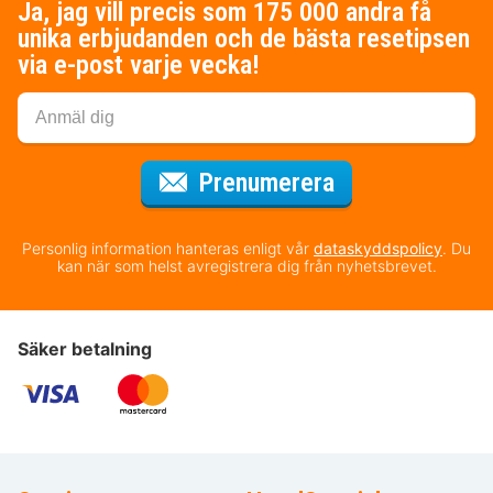
Ja, jag vill precis som 175 000 andra få
unika erbjudanden och de bästa resetipsen
via e-post varje vecka!
för nyhetsbrev
Prenumerera
Personlig information hanteras enligt vår
dataskyddspolicy
. Du
kan när som helst avregistrera dig från nyhetsbrevet.
Säker betalning