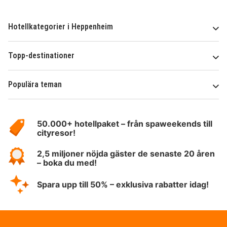
Hotellkategorier i Heppenheim
Topp-destinationer
Populära teman
Om
HotelSpecials
50.000+ hotellpaket – från spaweekends till
cityresor!
2,5 miljoner nöjda gäster de senaste 20 åren
– boka du med!
Spara upp till 50% – exklusiva rabatter idag!