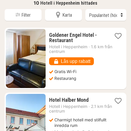
10
Hotell i Heppenheim hittades
Filter
Karta
Goldener Engel Hotel -
1
Restaurant
natt
Hotell i
Heppenheim
·
1.6 km från
från
centrum
1445
kr.
Lås upp rabatt
Gratis Wi-Fi
Restaurang
1
Hotel Halber Mond
natt
Hotell i
Heppenheim
·
2.1 km från
från
centrum
925
Charmigt hotell med stilfullt
kr.
inredda rum