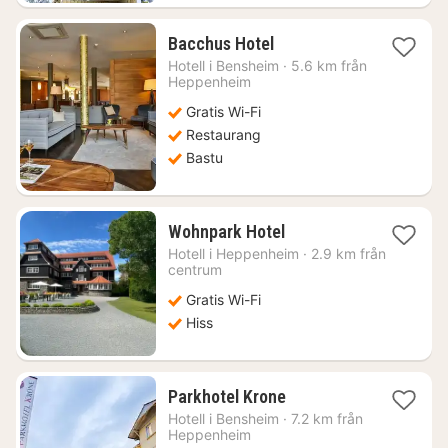
1
Bacchus Hotel
natt
Hotell i
Bensheim
·
5.6 km från
från
Heppenheim
1644
Gratis Wi-Fi
kr.
Restaurang
Bastu
1
Wohnpark Hotel
natt
Hotell i
Heppenheim
·
2.9 km från
från
centrum
884
Gratis Wi-Fi
kr.
Hiss
1
Parkhotel Krone
natt
Hotell i
Bensheim
·
7.2 km från
från
Heppenheim