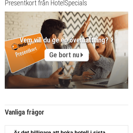
Presentkort från HotelSpecials
Vem vill du ge en övernattning?
Ge bort nu
Vanliga frågor
Är det billigare att boka hotell i sista