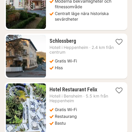
Moderna bekvämligheter och
fitnessområde
Centralt läge nära historiska
sevärdheter
1
Schlossberg
natt
Hotell i
Heppenheim
·
2.4 km från
från
centrum
994
Gratis Wi-Fi
kr.
Hiss
1
Hotel Restaurant Felix
natt
Hotell i
Bensheim
·
5.5 km från
från
Heppenheim
1309
Gratis Wi-Fi
kr.
Restaurang
Bastu