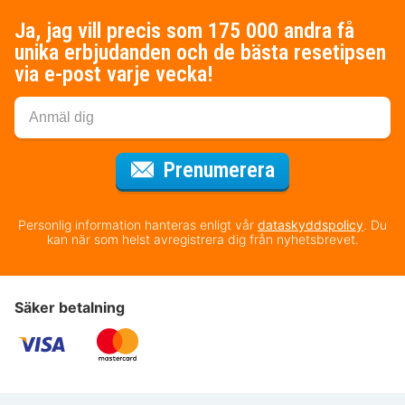
Ja, jag vill precis som 175 000 andra få
unika erbjudanden och de bästa resetipsen
via e-post varje vecka!
för nyhetsbrev
Prenumerera
Personlig information hanteras enligt vår
dataskyddspolicy
. Du
kan när som helst avregistrera dig från nyhetsbrevet.
Säker betalning