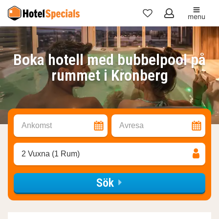
menu
Mina
favoriter
Boka hotell med bubbelpool på
rummet i Kronberg
Ankomst
Avresa
2 Vuxna (1 Rum)
Sök