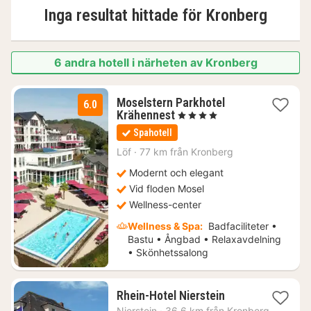
Inga resultat hittade för
Kronberg
6 andra hotell i närheten av Kronberg
Moselstern Parkhotel
6.0
1
Krähennest
, 4 Stjärnor
natt
Spahotell
från
3365
Löf
·
77 km från Kronberg
kr.
Modernt och elegant
Vid floden Mosel
Wellness-center
Wellness & Spa:
Badfaciliteter •
Bastu • Ångbad • Relaxavdelning
• Skönhetssalong
1
Rhein-Hotel Nierstein
natt
Nierstein
·
36.6 km från Kronberg