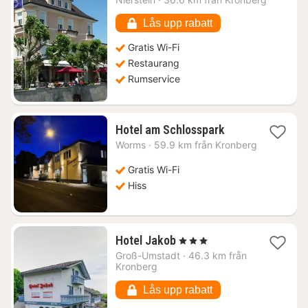
från
2048
Lås upp rabatt
kr.
Gratis Wi-Fi
Restaurang
Rumservice
1
Hotel am Schlosspark
natt
Worms
·
59.9 km från Kronberg
från
1240
Gratis Wi-Fi
kr.
Hiss
1
Hotel Jakob
, 3 Stjärnor
natt
Groß-Umstadt
·
46.3 km från
från
Kronberg
1285
kr.
Lås upp rabatt