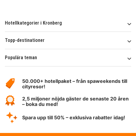
Hotellkategorier i Kronberg
Topp-destinationer
Populära teman
Om
HotelSpecials
50.000+ hotellpaket – från spaweekends till
cityresor!
2,5 miljoner nöjda gäster de senaste 20 åren
– boka du med!
Spara upp till 50% – exklusiva rabatter idag!