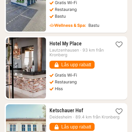
Gratis Wi-Fi
Restaurang
Bastu
Wellness & Spa:
Bastu
1
Hotel My Place
natt
Lautzenhausen
·
93 km från
från
Kronberg
904
kr.
Lås upp rabatt
Gratis Wi-Fi
Restaurang
Hiss
1
Ketschauer Hof
natt
Deidesheim
·
89.4 km från Kronberg
från
3223
Lås upp rabatt
kr.