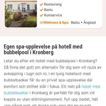
Restaurang
Bastu
Rumservice
Wellness & Spa:
Bastu • Ångbad
Egen spa-upplevelse på hotell med
bubbelpool i Kronberg
Letar du efter ett hotell med bubbelpool i Kronberg?
Då finns det gott om alternativ för dig som vill njuta av
avkoppling i lugn och ro. I en lyxig hotellsvit med
bubbelbadkar får du en privat spa-upplevelse där
komfort och stillhet står i fokus. Ett natt på
hotell med
bubbelbadkar
i Kronberg är perfekt för dig som vill
koppla av utan störningsmoment. Fyll upp badet, häll
upp något gott att dricka och unna dig en stunds