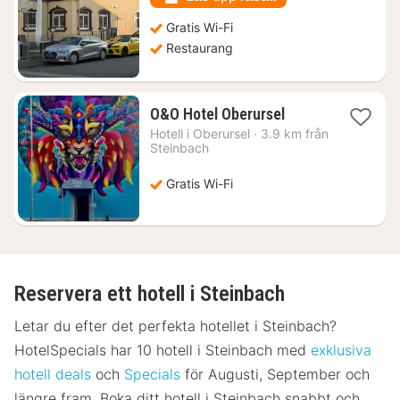
Gratis Wi-Fi
Restaurang
1
O&O Hotel Oberursel
natt
Hotell i
Oberursel
·
3.9 km från
från
Steinbach
1044
kr.
Gratis Wi-Fi
Reservera ett hotell i Steinbach
Letar du efter det perfekta hotellet i Steinbach?
HotelSpecials har 10 hotell i Steinbach med
exklusiva
hotell deals
och
Specials
för Augusti, September och
längre fram. Boka ditt hotell i Steinbach snabbt och