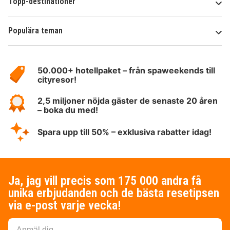
Topp-destinationer
Populära teman
Om
HotelSpecials
50.000+ hotellpaket – från spaweekends till
cityresor!
2,5 miljoner nöjda gäster de senaste 20 åren
– boka du med!
Spara upp till 50% – exklusiva rabatter idag!
Ja, jag vill precis som 175 000 andra få
unika erbjudanden och de bästa resetipsen
via e-post varje vecka!