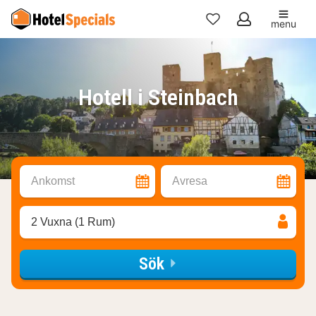
menu
Mina
favoriter
Hotell i Steinbach
Ankomst
Avresa
2 Vuxna (1 Rum)
Sök