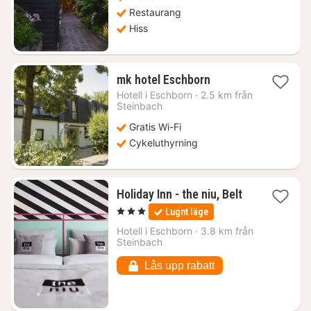
Restaurang
Hiss
1
mk hotel Eschborn
natt
Hotell i
Eschborn
·
2.5 km från
från
Steinbach
551
Gratis Wi-Fi
kr.
Cykeluthyrning
1
Holiday Inn - the niu, Belt
natt
, 3 Stjärnor
Lugnt läge
från
757
Hotell i
Eschborn
·
3.8 km från
Steinbach
kr.
Lås upp rabatt