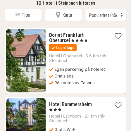
10
Hotell i Steinbach hittades
Filter
Karta
Dorint Frankfurt
1
Oberursel
, 4 Stjärnor
natt
Lugnt läge
från
1268
Hotell i
Oberursel
·
3.6 km från
Steinbach
kr.
Egen parkering på hotellet
Gratis spa
På kanten av Taunus
1
Hotel Bommersheim
natt
, 3 Stjärnor
från
Hotell i
Eschborn
·
2.1 km från
974
Steinbach
kr.
Gratis Wi-Fi