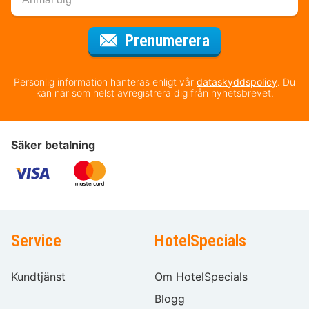
för nyhetsbrev
Prenumerera
Personlig information hanteras enligt vår
dataskyddspolicy
. Du
kan när som helst avregistrera dig från nyhetsbrevet.
Säker betalning
Service
HotelSpecials
Kundtjänst
Om HotelSpecials
Blogg