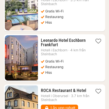
från
Steinbach
575
Gratis Wi-Fi
kr.
Restaurang
Hiss
Leonardo Hotel Eschborn
1
Frankfurt
natt
Hotell i
Eschborn
·
4 km från
från
Steinbach
784
Gratis Wi-Fi
kr.
Restaurang
Hiss
1
ROCA Restaurant & Hotel
natt
Hotell i
Oberursel
·
3.7 km från
från
Steinbach
1045
kr.
Lås upp rabatt