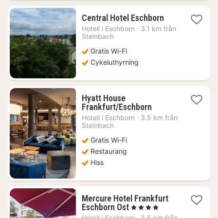
1
Central Hotel Eschborn
natt
Hotell i
Eschborn
·
3.1 km från
från
Steinbach
925
Gratis Wi-Fi
kr.
Cykeluthyrning
Hyatt House
1
Frankfurt/Eschborn
natt
Hotell i
Eschborn
·
3.5 km från
från
Steinbach
779
Gratis Wi-Fi
kr.
Restaurang
Hiss
Mercure Hotel Frankfurt
1
Eschborn Ost
, 4 Stjärnor
natt
Hotell i
Eschborn
·
3.5 km från