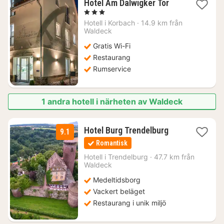
1
Hotel Am Dalwigker Tor
natt
, 3 Stjärnor
från
Hotell i
Korbach
·
14.9 km från
1399
Waldeck
kr.
Gratis Wi-Fi
Restaurang
Rumservice
1 andra hotell i närheten av Waldeck
1
Hotel Burg Trendelburg
9.1
natt
Romantisk
från
1968
Hotell i
Trendelburg
·
47.7 km från
Waldeck
kr.
Medeltidsborg
Vackert beläget
Restaurang i unik miljö