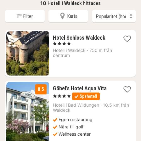
10
Hotell i Waldeck hittades
Filter
Karta
1
Hotel Schloss Waldeck
natt
, 4 Stjärnor
från
Hotell i
Waldeck
·
750 m från
2496
centrum
kr.
1
Göbel's Hotel Aqua Vita
8.5
natt
, 4 Stjärnor
Spahotell
från
1665
Hotell i
Bad Wildungen
·
10.5 km från
Waldeck
kr.
Egen restaurang
Nära till golf
Wellness center