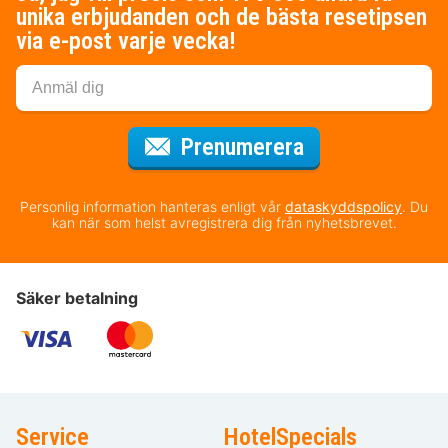
unika erbjudanden och de bästa resetipsen
via e-post varje vecka!
för nyhetsbrev
Prenumerera
Personlig information hanteras enligt vår
dataskyddspolicy
. Du
kan när som helst avregistrera dig från nyhetsbrevet.
Säker betalning
Service
HotelSpecials