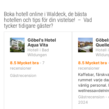
Boka hotell online i Waldeck, de bästa
hotellen och tips för din vistelse! – Vad
tycker tidigare gäster?
Göbel's Hotel
Göbel
Aqua Vita
Quell
Hotell i Bad
Hotell 
Wildungen
Wildun
av
av
8.5
Mycket bra
‐
7
8.5
Mycket bra
10,
10,
recensioner
recensioner
Kaffebar, färskv
Gästrecension
rummet varje da
vänlig personal. 
wellnessavdelnin
Gästrecension ‐ 
2024