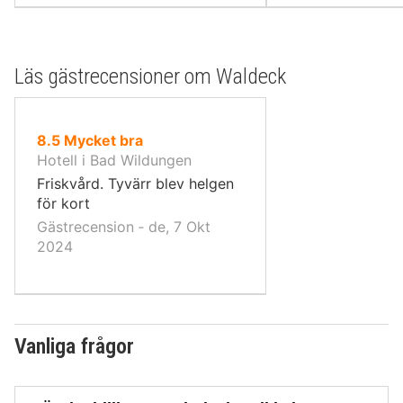
Läs gästrecensioner om Waldeck
av
8.5
Mycket bra
10,
Hotell i Bad Wildungen
Friskvård. Tyvärr blev helgen
för kort
Gästrecension ‐ de, 7 Okt
2024
Vanliga frågor