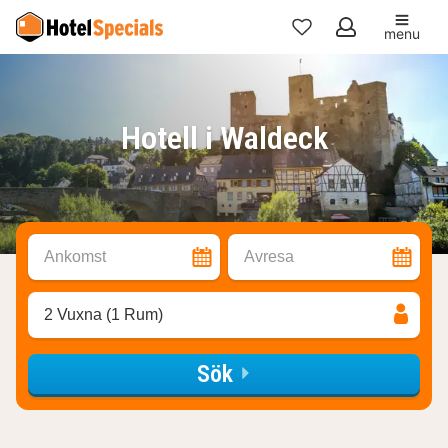
menu
Mina
favoriter
Hotell i Waldeck
Ankomst
Avresa
2 Vuxna (1 Rum)
Sök