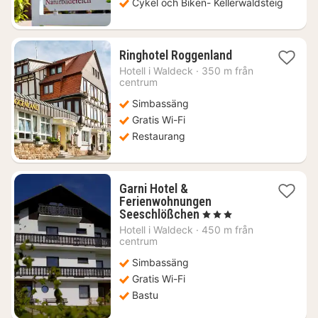
Cykel och Biken- Kellerwaldsteig
1
Ringhotel Roggenland
natt
Hotell i
Waldeck
·
350 m från
från
centrum
1004
Simbassäng
kr.
Gratis Wi-Fi
Restaurang
Garni Hotel &
Ferienwohnungen
1
Seeschlößchen
, 3 Stjärnor
natt
Hotell i
Waldeck
·
450 m från
från
centrum
1639
Simbassäng
kr.
Gratis Wi-Fi
Bastu