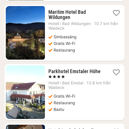
Maritim Hotel Bad
1
Wildungen
natt
Hotell i
Bad Wildungen
·
10.7 km från
från
Waldeck
1199
Simbassäng
kr.
Gratis Wi-Fi
Restaurang
1
Parkhotel Emstaler Höhe
natt
, 4 Stjärnor
från
Hotell i
Bad Emstal
·
13.8 km från
1184
Waldeck
kr.
Gratis Wi-Fi
Restaurang
Bastu