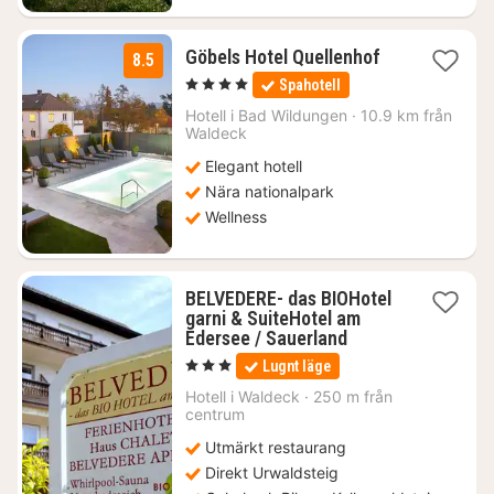
1
Göbels Hotel Quellenhof
8.5
natt
, 4 Stjärnor
Spahotell
från
1581
Hotell i
Bad Wildungen
·
10.9 km från
Waldeck
kr.
Elegant hotell
Nära nationalpark
Wellness
BELVEDERE- das BIOHotel
garni & SuiteHotel am
2
Edersee / Sauerland
nätter
, 3 Stjärnor
Lugnt läge
för
1546
Hotell i
Waldeck
·
250 m från
centrum
kr.
Utmärkt restaurang
Direkt Urwaldsteig