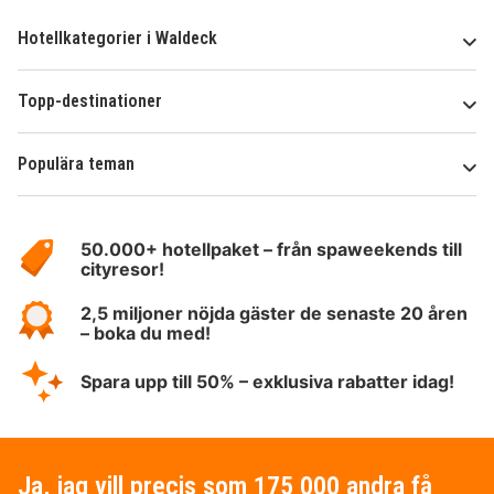
Hotellkategorier i Waldeck
Topp-destinationer
Populära teman
Om
HotelSpecials
50.000+ hotellpaket – från spaweekends till
cityresor!
2,5 miljoner nöjda gäster de senaste 20 åren
– boka du med!
Spara upp till 50% – exklusiva rabatter idag!
Ja, jag vill precis som 175 000 andra få