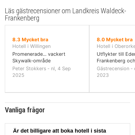
Läs gästrecensioner om Landkreis Waldeck-
Frankenberg
av
av
8.3
Mycket bra
8.0
Mycket bra
10,
10,
Hotell i Willingen
Hotell i Oberork
Promenerade... vackert
Utflykter till Ede
Skywalk-område
Frankenberg och
Peter Stokkers ‐ nl, 4 Sep
Gästrecension ‐ 
2025
2023
Vanliga frågor
Är det billigare att boka hotell i sista