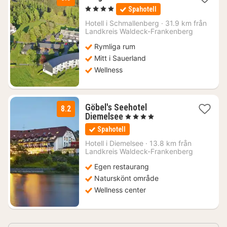
1
, 4 Stjärnor
Spahotell
natt
från
Hotell i
Schmallenberg
·
31.9 km från
1672
Landkreis Waldeck-Frankenberg
kr.
Rymliga rum
Mitt i Sauerland
Wellness
Göbel's Seehotel
8.2
1
Diemelsee
, 4 Stjärnor
natt
Spahotell
från
1820
Hotell i
Diemelsee
·
13.8 km från
Landkreis Waldeck-Frankenberg
kr.
Egen restaurang
Naturskönt område
Wellness center