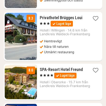
Swimmingpool och bastu
3
Privathotel Brügges Loui
8.3
nätter
, 3 Stjärnor
Lugnt läge
för
1067
Hotell i
Willingen
·
14.6 km från
Landkreis Waldeck-Frankenberg
kr.
Hemtrevligt
Nära till naturen
Utmärkt restaurang
1
SPA-Resort Hotel Freund
8.0
natt
, 4 Stjärnor
Lugnt läge
från
2114
Hotell i
Oberorke
·
15.7 km från
Landkreis Waldeck-Frankenberg
kr.