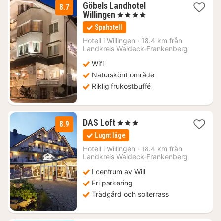
Göbels Landhotel
8.7
1
Willingen
, 4 Stjärnor
natt
Spahotell
från
1984
Hotell i
Willingen
·
18.4 km från
Landkreis Waldeck-Frankenberg
kr.
Wifi
Naturskönt område
Riklig frukostbuffé
1
DAS Loft
, 3 Stjärnor
8.9
natt
Lugnt läge
från
1447
Hotell i
Willingen
·
18.4 km från
Landkreis Waldeck-Frankenberg
kr.
I centrum av Will
Fri parkering
Trädgård och solterrass