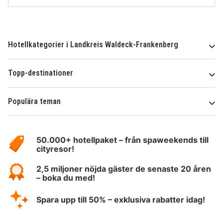
Hotellkategorier i Landkreis Waldeck-Frankenberg
Topp-destinationer
Populära teman
Om
HotelSpecials
50.000+ hotellpaket – från spaweekends till
cityresor!
2,5 miljoner nöjda gäster de senaste 20 åren
– boka du med!
Spara upp till 50% – exklusiva rabatter idag!