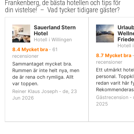
Frankenberg, de bästa hotellen och tips för
din vistelse! – Vad tycker tidigare gäster?
Sauerland Stern
Urlau
Hotel
Welln
Friede
Hotell i Willingen
Hotell 
av
8.4
Mycket bra
‐
61
av
8.7
Mycket bra
10,
recensioner
10,
recensioner
Sammantaget mycket bra.
Ett utmärkt hotel
Rummen är inte helt nya, men
personal. Toppkl
de är rena och rymliga. Allt
redan varit här f
var toppen.
Rekommenderas 
Reiner Klaus Joseph ‐ de, 23
Gästrecension ‐ 
Jun 2026
2025