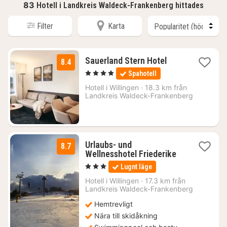
83
Hotell i Landkreis Waldeck-Frankenberg hittades
Filter
Karta
2
Sauerland Stern Hotel
8.4
nätter
, 4 Stjärnor
Spahotell
för
1206
Hotell i
Willingen
·
18.3 km från
Landkreis Waldeck-Frankenberg
kr.
Urlaubs- und
8.7
1
Wellnesshotel Friederike
natt
, 3 Stjärnor
Lugnt läge
från
1705
Hotell i
Willingen
·
17.3 km från
Landkreis Waldeck-Frankenberg
kr.
Hemtrevligt
Nära till skidåkning