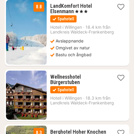
LandKomfort Hotel
8.8
1
Elsenmann
, 3 Stjärnor
natt
Spahotell
från
1798
Hotell i
Willingen
·
18.4 km från
Landkreis Waldeck-Frankenberg
kr.
Avslappnande
Omgivet av natur
Bastu och ångbad
Wellnesshotel
2
Bürgerstuben
nätter
Spahotell
för
1984
Hotell i
Willingen
·
18.3 km från
Landkreis Waldeck-Frankenberg
kr.
Berghotel Hoher Knochen
8.3