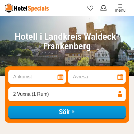
menu
Mina
favoriter
Hotell i Landkreis Waldeck-
Frankenberg
Ankomst
Avresa
2 Vuxna (1 Rum)
Sök