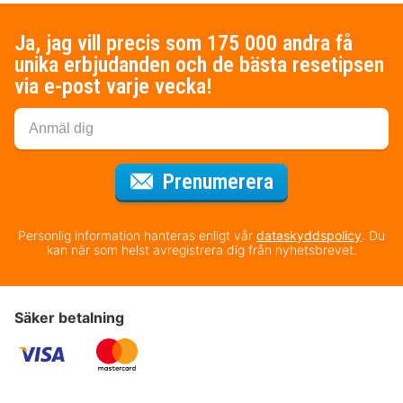
Ja, jag vill precis som 175 000 andra få
unika erbjudanden och de bästa resetipsen
via e-post varje vecka!
för nyhetsbrev
Prenumerera
Personlig information hanteras enligt vår
dataskyddspolicy
. Du
kan när som helst avregistrera dig från nyhetsbrevet.
Säker betalning