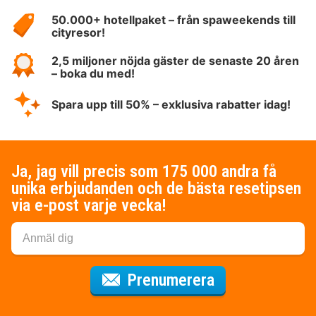
HotelSpecials
50.000+ hotellpaket – från spaweekends till
cityresor!
2,5 miljoner nöjda gäster de senaste 20 åren
– boka du med!
Spara upp till 50% – exklusiva rabatter idag!
Ja, jag vill precis som 175 000 andra få
unika erbjudanden och de bästa resetipsen
via e-post varje vecka!
för nyhetsbrev
Prenumerera