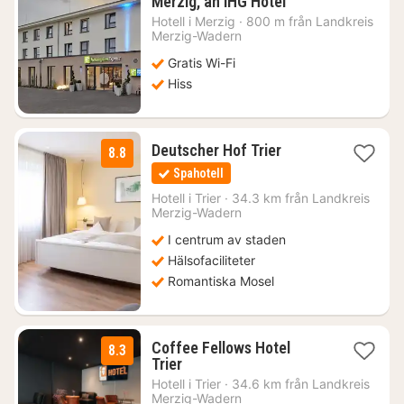
1
Merzig, an IHG Hotel
natt
Hotell i
Merzig
·
800 m från Landkreis
från
Merzig-Wadern
892
Gratis Wi-Fi
kr.
Hiss
1
Deutscher Hof Trier
8.8
natt
Spahotell
från
1276
Hotell i
Trier
·
34.3 km från Landkreis
Merzig-Wadern
kr.
I centrum av staden
Hälsofaciliteter
Romantiska Mosel
Coffee Fellows Hotel
8.3
1
Trier
natt
Hotell i
Trier
·
34.6 km från Landkreis
från
Merzig-Wadern