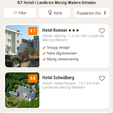
67
Hotell i Landkreis Merzig-Wadern hittades
Filter
Karta
1
Hotel Roemer
, 3 Stjärnor
8.7
natt
Hotell i
Merzig
·
1.3 km från Landkreis
från
Merzig-Wadern
1305
Snygg design
kr.
Nära tågstationen
Mysig uteservering
2
Hotel Scheidberg
6.8
nätter
Hotell i
Wallerfangen
·
13.7 km från
för
Landkreis Merzig-Wadern
806
kr.