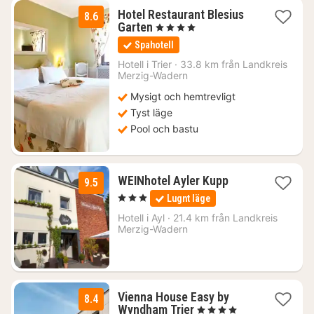
Hotel Restaurant Blesius
8.6
1
Garten
, 4 Stjärnor
natt
Spahotell
från
1551
Hotell i
Trier
·
33.8 km från Landkreis
Merzig-Wadern
kr.
Mysigt och hemtrevligt
Tyst läge
Pool och bastu
1
WEINhotel Ayler Kupp
9.5
natt
, 3 Stjärnor
Lugnt läge
från
1393
Hotell i
Ayl
·
21.4 km från Landkreis
Merzig-Wadern
kr.
Vienna House Easy by
8.4
1
Wyndham Trier
, 4 Stjärnor