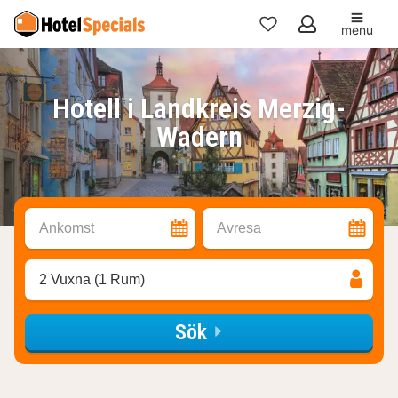
menu
Mina
favoriter
Hotell i Landkreis Merzig-
Wadern
Ankomst
Avresa
2 Vuxna (1 Rum)
Sök