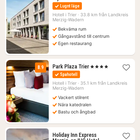
natt
Lugnt läge
från
1186
Hotell i
Trier
·
33.8 km från Landkreis
Merzig-Wadern
kr.
Bekväma rum
Gångavstånd till centrum
Egen restaurang
1
Park Plaza Trier
, 4 Stjärnor
8.9
natt
Spahotell
från
2002
Hotell i
Trier
·
35.1 km från Landkreis
Merzig-Wadern
kr.
Vackert stilrent
Nära katedralen
Bastu och ångbad
Holiday Inn Express