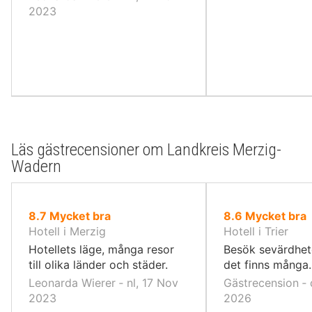
2023
Läs gästrecensioner om Landkreis Merzig-
Wadern
av
av
8.7
Mycket bra
8.6
Mycket bra
10,
10,
Hotell i Merzig
Hotell i Trier
Hotellets läge, många resor
Besök sevärdhete
till olika länder och städer.
det finns många.
Leonarda Wierer ‐ nl, 17 Nov
Gästrecension ‐ 
2023
2026