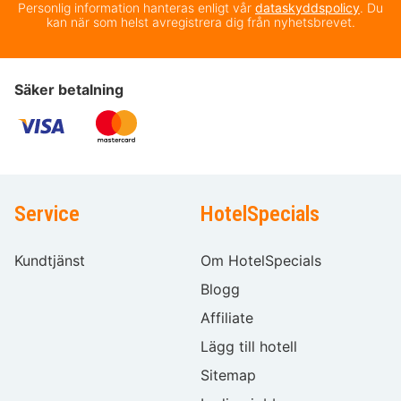
Personlig information hanteras enligt vår
dataskyddspolicy
. Du
kan när som helst avregistrera dig från nyhetsbrevet.
Säker betalning
Service
HotelSpecials
Kundtjänst
Om HotelSpecials
Blogg
Affiliate
Lägg till hotell
Sitemap