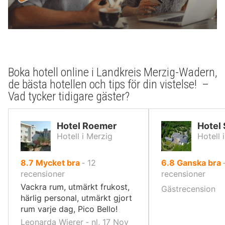
Boka hotell online i Landkreis Merzig-Wadern,
de bästa hotellen och tips för din vistelse! –
Vad tycker tidigare gäster?
Hotel Roemer
Hotel
Hotell i Merzig
Hotell 
av
av
8.7
Mycket bra
‐
12
6.8
Ganska bra
10,
10,
recensioner
recensioner
Vackra rum, utmärkt frukost,
Gästrecension
härlig personal, utmärkt gjort
rum varje dag, Pico Bello!
Leonarda Wierer ‐ nl, 17 Nov