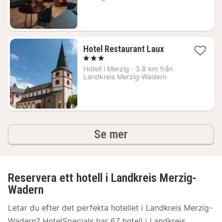
1012
kr.
1
Hotel Restaurant Laux
natt
, 3 Stjärnor
från
Hotell i
Merzig
·
3.8 km från
1173
Landkreis Merzig-Wadern
kr.
hotell och boenden
Se mer
Reservera ett hotell i Landkreis Merzig-
Wadern
Letar du efter det perfekta hotellet i Landkreis Merzig-
Wadern? HotelSpecials har 67 hotell i Landkreis